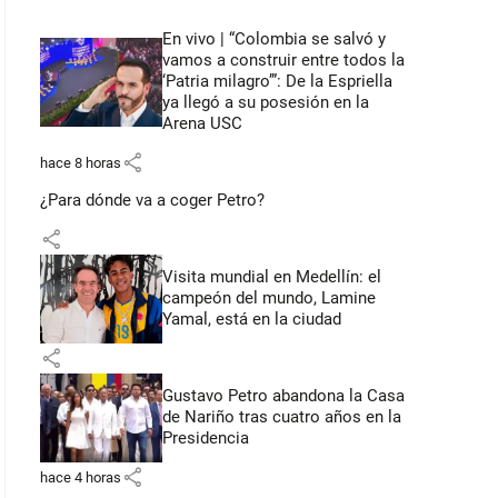
En vivo | “Colombia se salvó y
vamos a construir entre todos la
‘Patria milagro’”: De la Espriella
ya llegó a su posesión en la
Arena USC
share
hace 8 horas
¿Para dónde va a coger Petro?
share
Visita mundial en Medellín: el
campeón del mundo, Lamine
Yamal, está en la ciudad
share
Gustavo Petro abandona la Casa
de Nariño tras cuatro años en la
Presidencia
share
hace 4 horas