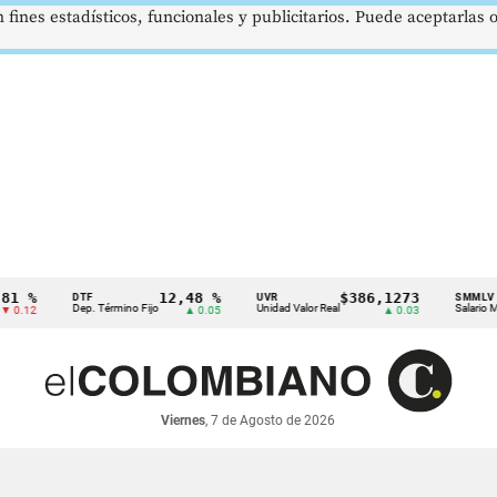
 fines estadísticos, funcionales y publicitarios. Puede aceptarlas
12,48 %
$386,1273
$
DTF
UVR
SMMLV
Dep. Término Fijo
Unidad Valor Real
Salario Mínimo
▲ 0.05
▲ 0.03
Viernes
, 7 de Agosto de 2026