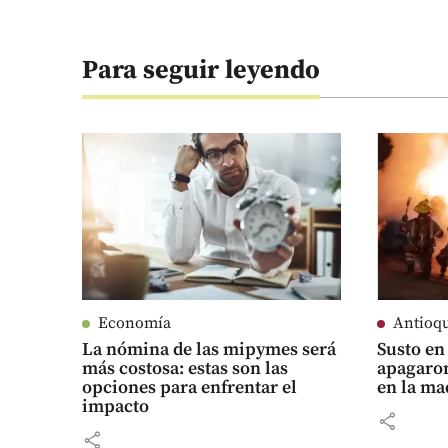
Para seguir leyendo
Economía
Antioq
La nómina de las mipymes será
Susto en
más costosa: estas son las
apagaron
opciones para enfrentar el
en la m
impacto
share
share