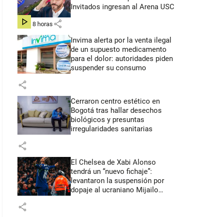
Invitados ingresan al Arena USC
share
hace 8 horas
Invima alerta por la venta ilegal
de un supuesto medicamento
para el dolor: autoridades piden
suspender su consumo
share
Cerraron centro estético en
Bogotá tras hallar desechos
biológicos y presuntas
irregularidades sanitarias
share
El Chelsea de Xabi Alonso
tendrá un “nuevo fichaje”:
levantaron la suspensión por
dopaje al ucraniano Mijailo
Mudryk
share