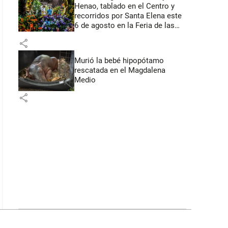
Henao, tablado en el Centro y
recorridos por Santa Elena este
6 de agosto en la Feria de las
Flores
share
Murió la bebé hipopótamo
rescatada en el Magdalena
Medio
share