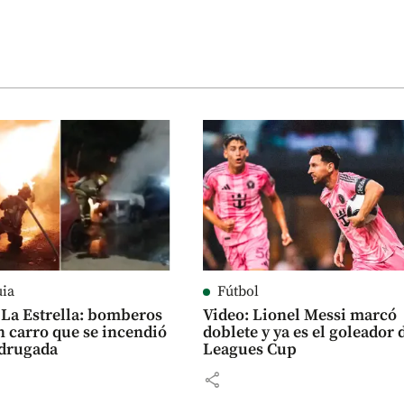
uia
Fútbol
 La Estrella: bomberos
Video: Lionel Messi marcó
 carro que se incendió
doblete y ya es el goleador 
adrugada
Leagues Cup
share