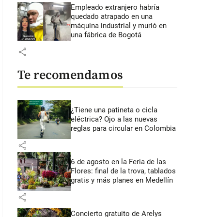
Empleado extranjero habría
quedado atrapado en una
máquina industrial y murió en
una fábrica de Bogotá
share
Te recomendamos
¿Tiene una patineta o cicla
eléctrica? Ojo a las nuevas
reglas para circular en Colombia
share
6 de agosto en la Feria de las
Flores: final de la trova, tablados
gratis y más planes en Medellín
share
Concierto gratuito de Arelys