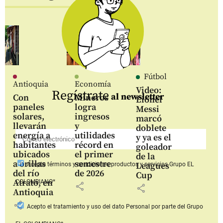
Fútbol
Antioquia
Economía
Video:
Regístrate
al newsletter
Con
Mineros
Lionel
paneles
logra
Messi
solares,
ingresos
marcó
llevarán
y
doblete
energía a
utilidades
y ya es el
habitantes
récord en
goleador
ubicados
el primer
de la
a orillas
semestre
Leagues
Acepto
términos y condiciones productos y servicios
Grupo EL
del río
de 2026
Cup
Atrato, en
COLOMBIANO*
share
share
Antioquia
share
Acepto
el tratamiento y uso del dato Personal
por parte del Grupo