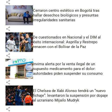
share
Cerraron centro estético en Bogotá tras
hallar desechos biológicos y presuntas
irregularidades sanitarias
share
De cuestionados en Nacional y el DIM al
éxito internacional: Asprilla y Restrepo
renacen con el Bolívar de la Paz
share
Invima alerta por la venta ilegal de un
supuesto medicamento para el dolor:
autoridades piden suspender su consumo
share
El Chelsea de Xabi Alonso tendrá un “nuevo
fichaje”: levantaron la suspensión por dopaje
al ucraniano Mijailo Mudryk
share