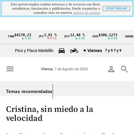
Este portal emplea cookies internas y de terceros con fines
estadísticos, funcionales y publicitarios. Puede aceptarlas o
CONTINUAR
consultar más en nuestra
politica de cookies
$4178,23
5,81 %
12,48 %
$386,1273
$
TRM
IPC
DTF
UVR
SMMLV
Cintillo
▲ 0.42
▼ 0.12
▲ 0.05
▲ 0.03
de
Pico y Placa Medellín
Viernes
7 y 9
7 y 9
indicadores
económicos
menu
person
search
Viernes
, 7 de Agosto de 2026
Colombia
Temas recomendados
Cristina, sin miedo a la
velocidad