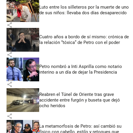
Luto entre los silleteros por la muerte de uno
de sus niños: llevaba dos días desaparecido
share
Cuatro años a bordo de sí mismo: crónica de
la relación “tóxica” de Petro con el poder
share
Petro nombró a Inti Asprilla como notario
interino a un día de dejar la Presidencia
share
Reabren el Túnel de Oriente tras grave
accidente entre furgón y buseta que dejó
ocho heridos
share
La metamorfosis de Petro: así cambió su
físico con cabello, estilo y retoques que