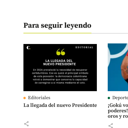
Para seguir leyendo
Editoriales
Deport
La llegada del nuevo Presidente
¡Gokú vo
poderes!
oros y r
share
share