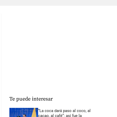
Te puede interesar
“La coca dará paso al coco, al
cacao, al café”: así fue la