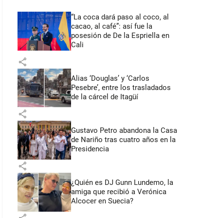
“La coca dará paso al coco, al
cacao, al café”: así fue la
posesión de De la Espriella en
Cali
share
Alias ‘Douglas’ y ‘Carlos
Pesebre’, entre los trasladados
de la cárcel de Itagüí
share
Gustavo Petro abandona la Casa
de Nariño tras cuatro años en la
Presidencia
share
¿Quién es DJ Gunn Lundemo, la
amiga que recibió a Verónica
Alcocer en Suecia?