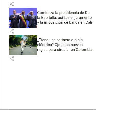
primeros anuncios desde Cali
share
Comienza la presidencia de De
la Espriella: así fue el juramento
y la imposición de banda en Cali
share
¿Tiene una patineta o cicla
eléctrica? Ojo a las nuevas
reglas para circular en Colombia
share