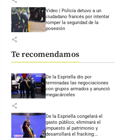
share
Video | Policía detuvo a un
ciudadano francés por intentar
romper la seguridad de la
posesión
share
Te recomendamos
De la Espriella dio por
terminadas las negociaciones
con grupos armados y anunció
megacárceles
share
De la Espriella congelará el
gasto público, eliminará el
impuesto al patrimonio y
desarrollará el fracking: