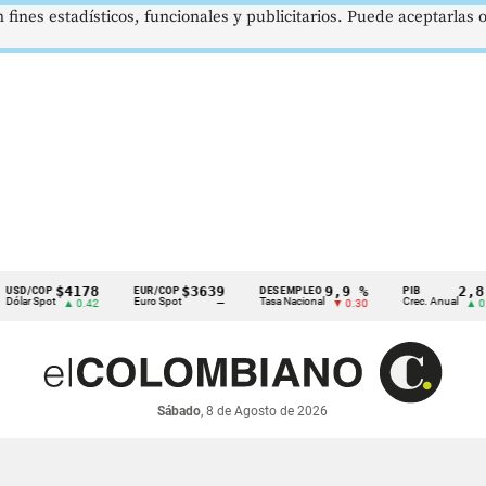
 fines estadísticos, funcionales y publicitarios. Puede aceptarlas
$4178
$3639
9,9 %
2,8 %
COP
EUR/COP
DESEMPLEO
PIB
Spot
Euro Spot
Tasa Nacional
Crec. Anual
▲ 0.42
—
▼ 0.30
▲ 0.10
Sábado
, 8 de Agosto de 2026