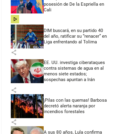
posesión de De la Espriella en
Cali
share
DIM buscará, en su partido 40
del año, ratificar su “renacer” en
Liga enfrentando al Tolima
share
EE. UU. investiga ciberataques
contra sistemas de agua en al
menos siete estados;
sospechas apuntan a Irán
share
¡Pilas con las quemas! Barbosa
decretó alerta naranja por
incendios forestales
share
A sus 80 años, Lula confirma