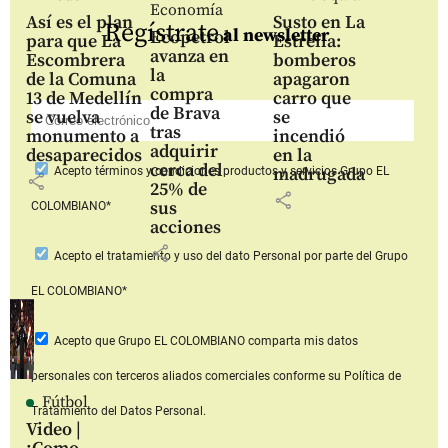
Economía
Así es el plan
Susto en La
Regístrate
al newsletter
Ecopetrol
para que La
Estrella:
avanza en
Escombrera
bomberos
la
de la Comuna
apagaron
compra
13 de Medellín
carro que
de Brava
se vuelva
se
tras
monumento a
incendió
adquirir
desaparecidos
en la
cerca del
madrugada
Acepto
términos y condiciones productos y servicios
Grupo EL
share
25% de
share
sus
COLOMBIANO*
acciones
share
Acepto
el tratamiento y uso del dato Personal
por parte del Grupo
EL COLOMBIANO*
Acepto que Grupo EL COLOMBIANO
comparta mis datos
personales con terceros aliados comerciales
conforme su Política de
Fútbol
Tratamiento del Datos Personal.
Video |