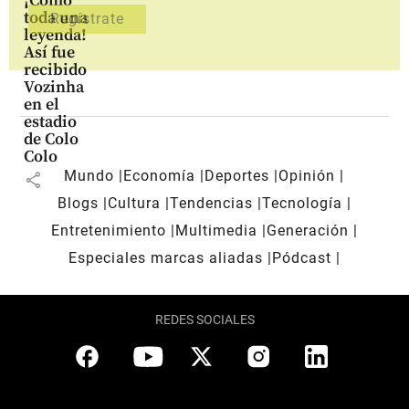
¡Como
toda una
leyenda!
Así fue
recibido
Vozinha
en el
estadio
de Colo
Colo
Mundo
Economía
Deportes
Opinión
share
Blogs
Cultura
Tendencias
Tecnología
Entretenimiento
Multimedia
Generación
Especiales marcas aliadas
Pódcast
REDES SOCIALES