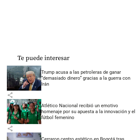
Te puede interesar
Trump acusa a las petroleras de ganar
“demasiado dinero” gracias a la guerra con
Irán
share
Atlético Nacional recibió un emotivo
homenaje por su apuesta a la innovación y el
fútbol femenino
share
Cerraron centro estético en Bogotá tras