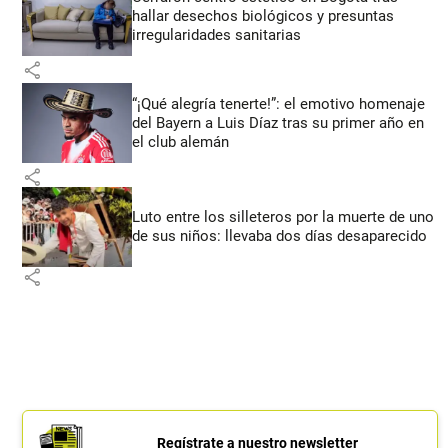
hallar desechos biológicos y presuntas
irregularidades sanitarias
share
“¡Qué alegría tenerte!”: el emotivo homenaje
del Bayern a Luis Díaz tras su primer año en
el club alemán
share
Luto entre los silleteros por la muerte de uno
de sus niños: llevaba dos días desaparecido
share
Regístrate a nuestro newsletter