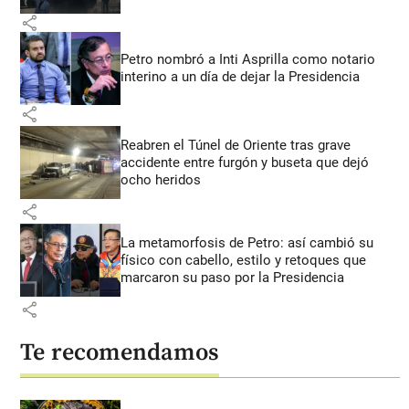
share
Petro nombró a Inti Asprilla como notario
interino a un día de dejar la Presidencia
share
Reabren el Túnel de Oriente tras grave
accidente entre furgón y buseta que dejó
ocho heridos
share
La metamorfosis de Petro: así cambió su
físico con cabello, estilo y retoques que
marcaron su paso por la Presidencia
share
Te recomendamos