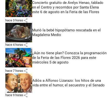
Concierto gratuito de Arelys Henao, tablado
en el Centro y recorridos por Santa Elena
este 6 de agosto en la Feria de las Flores
share
hace 3 horas
Murió la bebé hipopótamo rescatada en el
Magdalena Medio
share
hace 4 horas
¿Aún no tiene plan? Conozca la programación
de la Feria de las Flores 2026 para este
miércoles 5 de agosto
share
hace 7 horas
Adiós a Alfonso Lizarazo: los hitos de una
vida entre el humor, el secuestro y el Senado
share
hace 9 horas