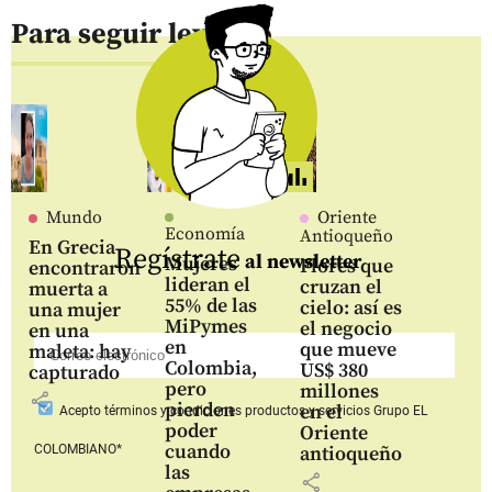
Para seguir leyendo
Mundo
Oriente
Economía
Antioqueño
En Grecia
Regístrate
al newsletter
Mujeres
Flores que
encontraron
lideran el
cruzan el
muerta a
55% de las
cielo: así es
una mujer
MiPymes
el negocio
en una
en
que mueve
maleta: hay
Colombia,
US$ 380
capturado
pero
millones
share
pierden
en el
Acepto
términos y condiciones productos y servicios
Grupo EL
poder
Oriente
cuando
COLOMBIANO*
antioqueño
las
share