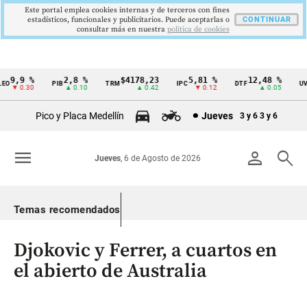
Este portal emplea cookies internas y de terceros con fines
estadísticos, funcionales y publicitarios. Puede aceptarlas o
CONTINUAR
consultar más en nuestra
politica de cookies
9,9 %
2,8 %
$4178,23
5,81 %
12,48 %
O
PIB
TRM
IPC
DTF
UVR
Cintillo
▼ 0.30
▲ 0.10
▲ 0.42
▼ 0.12
▲ 0.05
de
Pico y Placa Medellín
Jueves
3 y 6
3 y 6
indicadores
económicos
menu
person
search
Jueves
, 6 de Agosto de 2026
Colombia
Temas recomendados
Djokovic y Ferrer, a cuartos en
el abierto de Australia