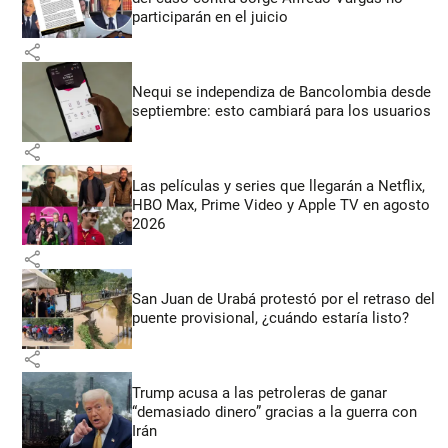
participarán en el juicio
share
Nequi se independiza de Bancolombia desde
septiembre: esto cambiará para los usuarios
share
Las películas y series que llegarán a Netflix,
HBO Max, Prime Video y Apple TV en agosto
2026
share
San Juan de Urabá protestó por el retraso del
puente provisional, ¿cuándo estaría listo?
share
Trump acusa a las petroleras de ganar
“demasiado dinero” gracias a la guerra con
Irán