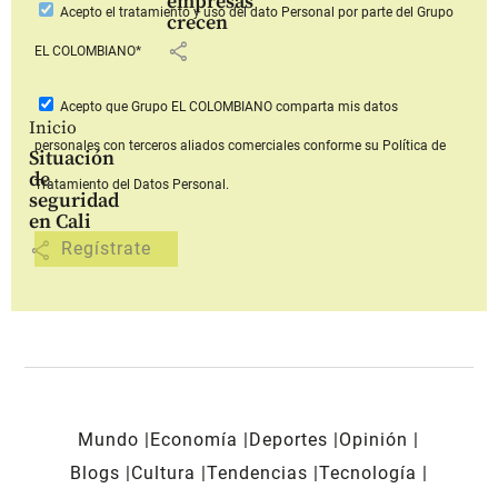
empresas
Acepto
el tratamiento y uso del dato Personal
por parte del Grupo
crecen
share
EL COLOMBIANO*
Acepto que Grupo EL COLOMBIANO
comparta mis datos
Inicio
personales con terceros aliados comerciales
conforme su Política de
Situación
de
Tratamiento del Datos Personal.
seguridad
en Cali
share
Mundo
Economía
Deportes
Opinión
Blogs
Cultura
Tendencias
Tecnología