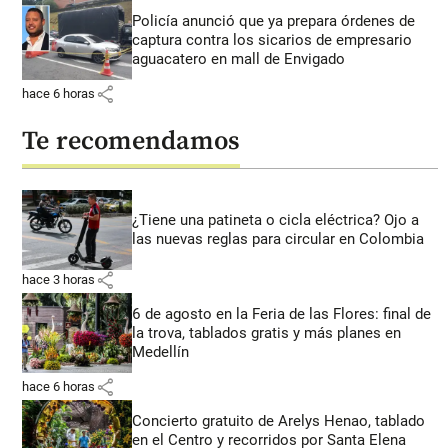
Policía anunció que ya prepara órdenes de
captura contra los sicarios de empresario
aguacatero en mall de Envigado
share
hace 6 horas
Te recomendamos
¿Tiene una patineta o cicla eléctrica? Ojo a
las nuevas reglas para circular en Colombia
share
hace 3 horas
6 de agosto en la Feria de las Flores: final de
la trova, tablados gratis y más planes en
Medellín
share
hace 6 horas
Concierto gratuito de Arelys Henao, tablado
en el Centro y recorridos por Santa Elena