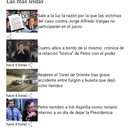
Las más leídas
Sale a la luz la razón por la que las víctimas
del caso contra Jorge Alfredo Vargas no
participarán en el juicio
share
Cuatro años a bordo de sí mismo: crónica de
la relación “tóxica” de Petro con el poder
share
hace 9 horas
Reabren el Túnel de Oriente tras grave
accidente entre furgón y buseta que dejó
ocho heridos
share
hace 4 horas
Petro nombró a Inti Asprilla como notario
interino a un día de dejar la Presidencia
share
hace 4 horas