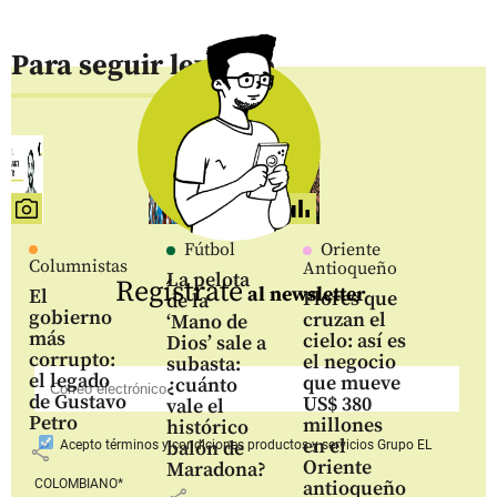
Para seguir leyendo
Fútbol
Oriente
Columnistas
Antioqueño
La pelota
Regístrate
al newsletter
El
Flores que
de la
gobierno
cruzan el
‘Mano de
más
cielo: así es
Dios’ sale a
corrupto:
el negocio
subasta:
el legado
que mueve
¿cuánto
de Gustavo
US$ 380
vale el
Petro
millones
histórico
en el
balón de
Acepto
términos y condiciones productos y servicios
Grupo EL
share
Oriente
Maradona?
COLOMBIANO*
antioqueño