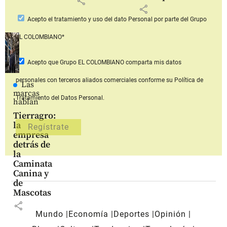
share
share
Acepto
el tratamiento y uso del dato Personal
por parte del Grupo
EL COLOMBIANO*
Acepto que Grupo EL COLOMBIANO
comparta mis datos
personales con terceros aliados comerciales
conforme su Política de
Las
marcas
Tratamiento del Datos Personal.
hablan
Tierragro:
la
empresa
detrás de
la
Caminata
Canina y
de
Mascotas
share
Mundo
Economía
Deportes
Opinión