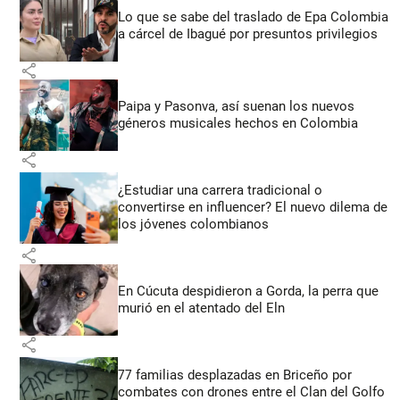
Lo que se sabe del traslado de Epa Colombia
a cárcel de Ibagué por presuntos privilegios
share
Paipa y Pasonva, así suenan los nuevos
géneros musicales hechos en Colombia
share
¿Estudiar una carrera tradicional o
convertirse en influencer? El nuevo dilema de
los jóvenes colombianos
share
En Cúcuta despidieron a Gorda, la perra que
murió en el atentado del Eln
share
77 familias desplazadas en Briceño por
combates con drones entre el Clan del Golfo