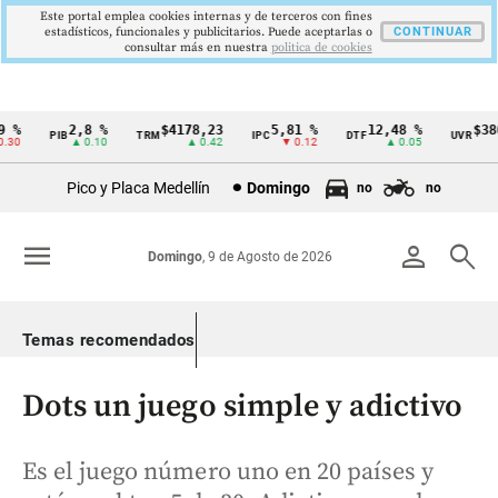
Este portal emplea cookies internas y de terceros con fines
estadísticos, funcionales y publicitarios. Puede aceptarlas o
CONTINUAR
consultar más en nuestra
politica de cookies
%
2,8 %
$4178,23
5,81 %
12,48 %
$386,
PIB
TRM
IPC
DTF
UVR
Cintillo
0
▲ 0.10
▲ 0.42
▼ 0.12
▲ 0.05
▲
de
Pico y Placa Medellín
Domingo
no
no
indicadores
económicos
menu
person
search
Domingo
, 9 de Agosto de 2026
Colombia
Temas recomendados
Dots un juego simple y adictivo
Es el juego número uno en 20 países y