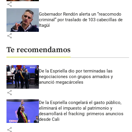
share
Gobernador Rendón alerta un “reacomodo
criminal” por traslado de 103 cabecillas de
Itagüí
share
Te recomendamos
De la Espriella dio por terminadas las
negociaciones con grupos armados y
anunció megacárceles
share
De la Espriella congelará el gasto público,
eliminará el impuesto al patrimonio y
desarrollará el fracking: primeros anuncios
desde Cali
share