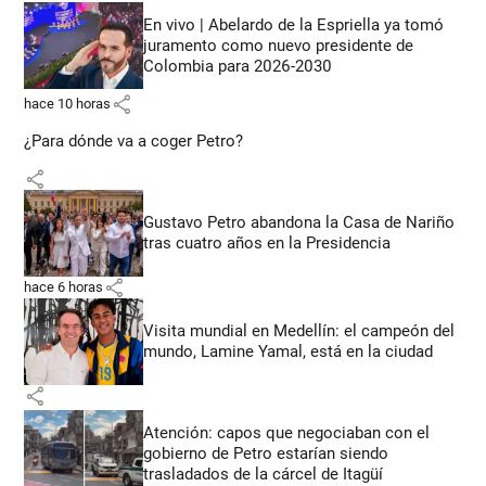
En vivo | Abelardo de la Espriella ya tomó
juramento como nuevo presidente de
Colombia para 2026-2030
share
hace 10 horas
¿Para dónde va a coger Petro?
share
Gustavo Petro abandona la Casa de Nariño
tras cuatro años en la Presidencia
share
hace 6 horas
Visita mundial en Medellín: el campeón del
mundo, Lamine Yamal, está en la ciudad
share
Atención: capos que negociaban con el
gobierno de Petro estarían siendo
trasladados de la cárcel de Itagüí