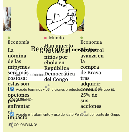
Mundo
Economía
Economía
Han muerto
Regístrate
al newsletter
La
Ecopetrol
más de 300
nómina
avanza en
niños por
de las
la
ébola en
mipymes
compra
República
será más
de Brava
Democrática
costosa:
tras
del Congo
estas son
adquirir
share
las
cerca del
Acepto
términos y condiciones productos y servicios
Grupo EL
opciones
25% de
para
sus
COLOMBIANO*
enfrentar
acciones
el
share
Acepto
el tratamiento y uso del dato Personal
por parte del Grupo
impacto
share
EL COLOMBIANO*