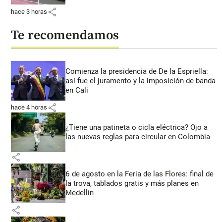
share
hace 3 horas
Te recomendamos
Comienza la presidencia de De la Espriella:
así fue el juramento y la imposición de banda
en Cali
share
hace 4 horas
¿Tiene una patineta o cicla eléctrica? Ojo a
las nuevas reglas para circular en Colombia
share
6 de agosto en la Feria de las Flores: final de
la trova, tablados gratis y más planes en
Medellín
share