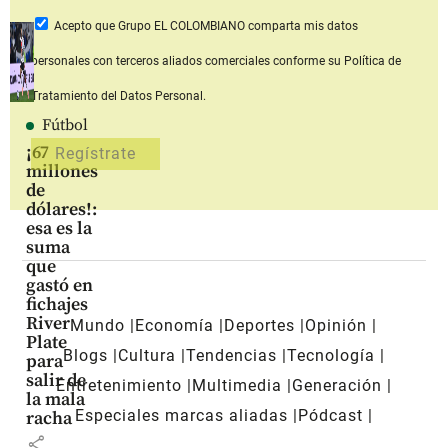
Acepto que Grupo EL COLOMBIANO
comparta mis datos
personales con terceros aliados comerciales
conforme su Política de
Tratamiento del Datos Personal.
Fútbol
¡67
millones
de
dólares!:
esa es la
suma
que
gastó en
fichajes
River
Mundo
Economía
Deportes
Opinión
Plate
Blogs
Cultura
Tendencias
Tecnología
para
salir de
Entretenimiento
Multimedia
Generación
la mala
Especiales marcas aliadas
Pódcast
racha
share