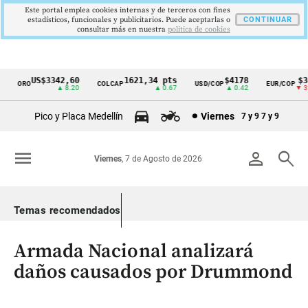
Este portal emplea cookies internas y de terceros con fines
estadísticos, funcionales y publicitarios. Puede aceptarlas o
CONTINUAR
consultar más en nuestra
politica de cookies
US$3342,60
1621,34 pts
$4178
$36
ORO
COLCAP
USD/COP
EUR/COP
Cintillo
▲ 8.20
▲ 0.67
▲ 0.42
▼ 33.
de
Pico y Placa Medellín
Viernes
7 y 9
7 y 9
indicadores
económicos
menu
person
search
Viernes
, 7 de Agosto de 2026
Colombia
Temas recomendados
Armada Nacional analizará
daños causados por Drummond