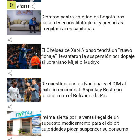
share
hace 9 horas
Cerraron centro estético en Bogotá tras
hallar desechos biológicos y presuntas
irregularidades sanitarias
share
El Chelsea de Xabi Alonso tendrá un “nuevo
fichaje”: levantaron la suspensión por dopaje
al ucraniano Mijailo Mudryk
share
De cuestionados en Nacional y el DIM al
éxito internacional: Asprilla y Restrepo
renacen con el Bolívar de la Paz
share
Invima alerta por la venta ilegal de un
supuesto medicamento para el dolor:
autoridades piden suspender su consumo
share