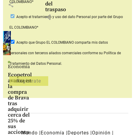
COLOMBIANO*
del
share
traspaso
share
Acepto
el tratamiento y uso del dato Personal
por parte del Grupo
EL COLOMBIANO*
Acepto que Grupo EL COLOMBIANO
comparta mis datos
personales con terceros aliados comerciales
conforme su Política de
Tratamiento del Datos Personal.
Economía
Ecopetrol
avanza en
la
compra
de Brava
tras
adquirir
cerca del
25% de
sus
acciones
Mundo
Economía
Deportes
Opinión