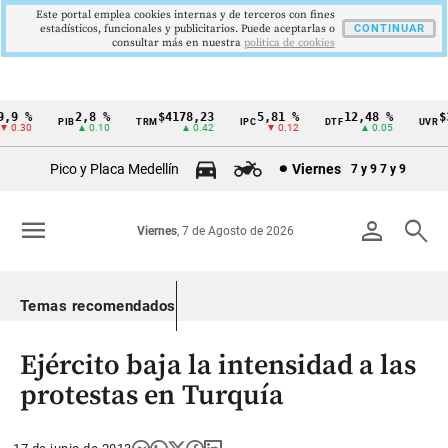
Este portal emplea cookies internas y de terceros con fines
estadísticos, funcionales y publicitarios. Puede aceptarlas o
CONTINUAR
consultar más en nuestra
politica de cookies
9 %
2,8 %
$4178,23
5,81 %
12,48 %
$38
PIB
TRM
IPC
DTF
UVR
Cintillo
0.30
▲ 0.10
▲ 0.42
▼ 0.12
▲ 0.05
de
Pico y Placa Medellín
Viernes
7 y 9
7 y 9
indicadores
económicos
menu
person
search
Viernes
, 7 de Agosto de 2026
Colombia
Temas recomendados
Ejército baja la intensidad a las
protestas en Turquía