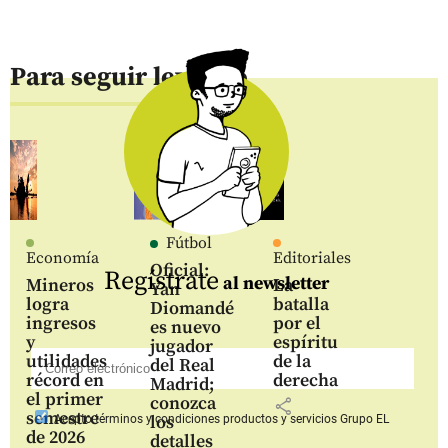
Para seguir leyendo
Fútbol
Economía
Editoriales
Oficial:
Regístrate
al newsletter
Mineros
La
Yan
logra
batalla
Diomandé
ingresos
por el
es nuevo
y
espíritu
jugador
utilidades
de la
del Real
récord en
derecha
Madrid;
el primer
conozca
share
semestre
los
Acepto
términos y condiciones productos y servicios
Grupo EL
de 2026
detalles