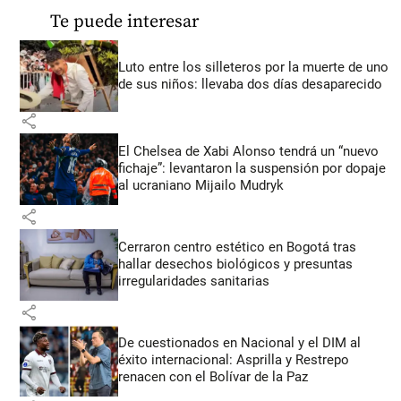
Te puede interesar
Luto entre los silleteros por la muerte de uno
de sus niños: llevaba dos días desaparecido
share
El Chelsea de Xabi Alonso tendrá un “nuevo
fichaje”: levantaron la suspensión por dopaje
al ucraniano Mijailo Mudryk
share
Cerraron centro estético en Bogotá tras
hallar desechos biológicos y presuntas
irregularidades sanitarias
share
De cuestionados en Nacional y el DIM al
éxito internacional: Asprilla y Restrepo
renacen con el Bolívar de la Paz