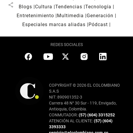
share
Blogs
Cultura
Tendencias
Tecnología
Entretenimiento
Multimedia
Generación
Especiales marcas aliadas
Pódcast
REDES SOCIALES
COPYRIGHT © 2026 EL COLOMBIANO
S.A.S
NIT: 890901352-3
Carrera 48 N° 30 Sur - 119, Envigado,
Antioquia, Colombia.
CONMUTADOR:
(57) (604) 3315252
ATENCIÓN AL CLIENTE:
(57) (604)
3393333
servicio@elcolombiano.com.co