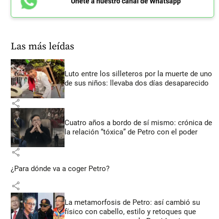
Únete a nuestro canal de Whatsapp
Las más leídas
Luto entre los silleteros por la muerte de uno
de sus niños: llevaba dos días desaparecido
share
Cuatro años a bordo de sí mismo: crónica de
la relación “tóxica” de Petro con el poder
share
¿Para dónde va a coger Petro?
share
La metamorfosis de Petro: así cambió su
físico con cabello, estilo y retoques que