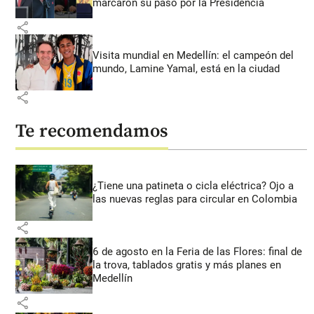
marcaron su paso por la Presidencia
share
Visita mundial en Medellín: el campeón del
mundo, Lamine Yamal, está en la ciudad
share
Te recomendamos
¿Tiene una patineta o cicla eléctrica? Ojo a
las nuevas reglas para circular en Colombia
share
6 de agosto en la Feria de las Flores: final de
la trova, tablados gratis y más planes en
Medellín
share