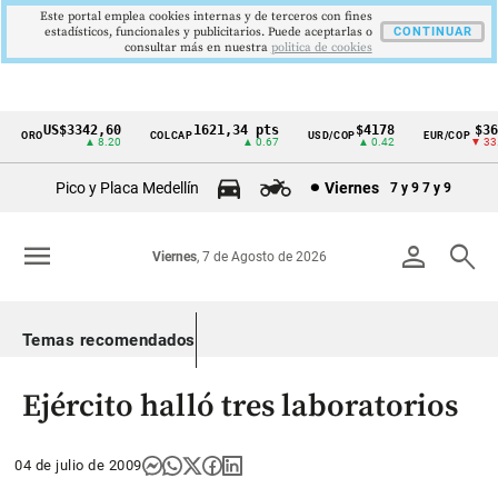
Este portal emplea cookies internas y de terceros con fines
estadísticos, funcionales y publicitarios. Puede aceptarlas o
CONTINUAR
consultar más en nuestra
politica de cookies
US$3342,60
1621,34 pts
$4178
$363
ORO
COLCAP
USD/COP
EUR/COP
Cintillo
▲ 8.20
▲ 0.67
▲ 0.42
▼ 33.0
de
Pico y Placa Medellín
Viernes
7 y 9
7 y 9
indicadores
económicos
menu
person
search
Viernes
, 7 de Agosto de 2026
Colombia
Temas recomendados
Ejército halló tres laboratorios
04 de julio de 2009