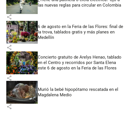
las nuevas reglas para circular en Colombia
share
6 de agosto en la Feria de las Flores: final de
la trova, tablados gratis y más planes en
Medellín
share
Concierto gratuito de Arelys Henao, tablado
en el Centro y recorridos por Santa Elena
este 6 de agosto en la Feria de las Flores
share
Murió la bebé hipopótamo rescatada en el
Magdalena Medio
share