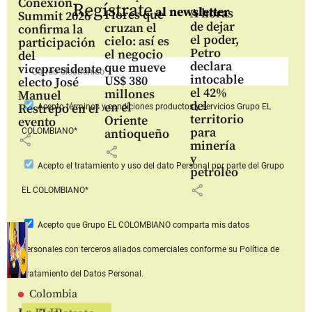
Conexión
Regístrate
al newsletter
A horas
Flores que
Summit 2026
de dejar
cruzan el
confirma la
el poder,
cielo: así es
participación
Petro
el negocio
del
declara
que mueve
vicepresidente
intocable
US$ 380
electo José
el 42%
millones
Manuel
del
en el
Restrepo en el
Acepto
términos y condiciones productos y servicios
Grupo EL
territorio
Oriente
evento
para
COLOMBIANO*
antioqueño
share
minería
share
y
Acepto
el tratamiento y uso del dato Personal
por parte del Grupo
petróleo
share
EL COLOMBIANO*
Acepto que Grupo EL COLOMBIANO
comparta mis datos
personales con terceros aliados comerciales
conforme su Política de
Tratamiento del Datos Personal.
Colombia