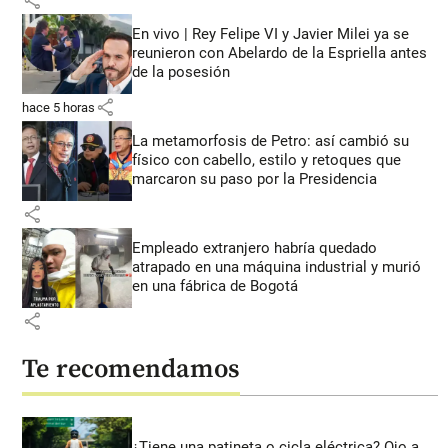
share
En vivo | Rey Felipe VI y Javier Milei ya se
reunieron con Abelardo de la Espriella antes
de la posesión
share
hace 5 horas
La metamorfosis de Petro: así cambió su
físico con cabello, estilo y retoques que
marcaron su paso por la Presidencia
share
Empleado extranjero habría quedado
atrapado en una máquina industrial y murió
en una fábrica de Bogotá
share
Te recomendamos
¿Tiene una patineta o cicla eléctrica? Ojo a