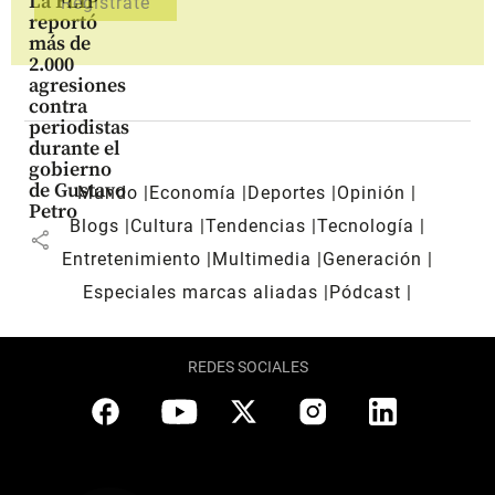
La FLIP
reportó
más de
2.000
agresiones
contra
periodistas
durante el
gobierno
de Gustavo
Mundo
Economía
Deportes
Opinión
Petro
Blogs
Cultura
Tendencias
Tecnología
share
Entretenimiento
Multimedia
Generación
Especiales marcas aliadas
Pódcast
REDES SOCIALES