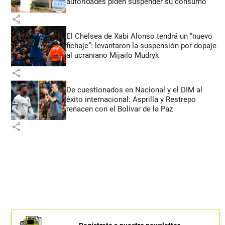
autoridades piden suspender su consumo
share
El Chelsea de Xabi Alonso tendrá un “nuevo
fichaje”: levantaron la suspensión por dopaje
al ucraniano Mijailo Mudryk
share
De cuestionados en Nacional y el DIM al
éxito internacional: Asprilla y Restrepo
renacen con el Bolívar de la Paz
share