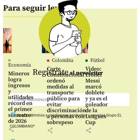
Para seguir leyendo
Colombia
Fútbol
Economía
Corte
Video:
Regístrate
al newsletter
Mineros
Constitucional
Lionel
logra
ordenó
Messi
ingresos
medidas al
marcó
y
transporte
doblete
utilidades
público para
y ya es el
récord en
evitar
goleador
el primer
discriminación
de la
semestre
a personas con
Leagues
Acepto
términos y condiciones productos y servicios
Grupo EL
de 2026
sobrepeso
Cup
COLOMBIANO*
share
share
share