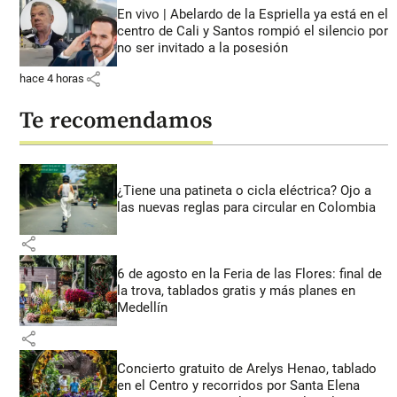
En vivo | Abelardo de la Espriella ya está en el
centro de Cali y Santos rompió el silencio por
no ser invitado a la posesión
share
hace 4 horas
Te recomendamos
¿Tiene una patineta o cicla eléctrica? Ojo a
las nuevas reglas para circular en Colombia
share
6 de agosto en la Feria de las Flores: final de
la trova, tablados gratis y más planes en
Medellín
share
Concierto gratuito de Arelys Henao, tablado
en el Centro y recorridos por Santa Elena