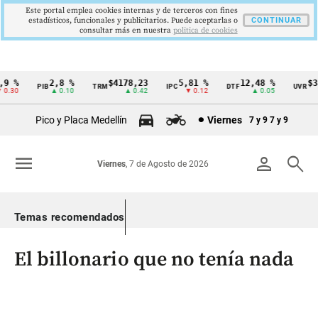
Este portal emplea cookies internas y de terceros con fines
estadísticos, funcionales y publicitarios. Puede aceptarlas o
CONTINUAR
consultar más en nuestra
politica de cookies
 %
2,8 %
$4178,23
5,81 %
12,48 %
$386
PIB
TRM
IPC
DTF
UVR
Cintillo
.30
▲ 0.10
▲ 0.42
▼ 0.12
▲ 0.05
de
Pico y Placa Medellín
Viernes
7 y 9
7 y 9
indicadores
económicos
menu
person
search
Viernes
, 7 de Agosto de 2026
Colombia
Temas recomendados
El billonario que no tenía nada