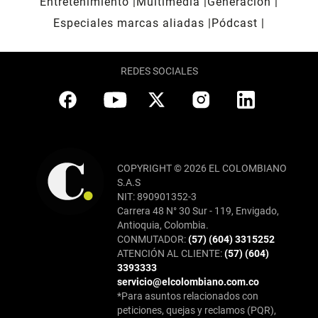
Entretenimiento
Multimedia
Generación
Especiales marcas aliadas
Pódcast
REDES SOCIALES
COPYRIGHT © 2026 EL COLOMBIANO
S.A.S
NIT: 890901352-3
Carrera 48 N° 30 Sur - 119, Envigado,
Antioquia, Colombia.
CONMUTADOR:
(57) (604) 3315252
ATENCIÓN AL CLIENTE:
(57) (604)
3393333
servicio@elcolombiano.com.co
*Para asuntos relacionados con
peticiones, quejas y reclamos (PQR),