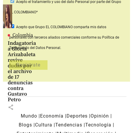
Acepto
el tratamiento y uso del dato Personal
por parte del Grupo
EL COLOMBIANO*
Acepto que Grupo EL COLOMBIANO
comparta mis datos
Colombia
personales con terceros aliados comerciales
conforme su Política de
Indagatoria
a Gloria
Tratamiento del Datos Personal.
Arizabaleta
revive
dudas por
el archivo
de 17
denuncias
contra
Gustavo
Petro
share
Mundo
Economía
Deportes
Opinión
Blogs
Cultura
Tendencias
Tecnología