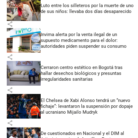
Luto entre los silleteros por la muerte de uno
de sus niños: llevaba dos días desaparecido
share
Invima alerta por la venta ilegal de un
supuesto medicamento para el dolor:
autoridades piden suspender su consumo
share
Cerraron centro estético en Bogotá tras
hallar desechos biológicos y presuntas
irregularidades sanitarias
share
El Chelsea de Xabi Alonso tendrá un “nuevo
fichaje”: levantaron la suspensión por dopaje
al ucraniano Mijailo Mudryk
share
De cuestionados en Nacional y el DIM al