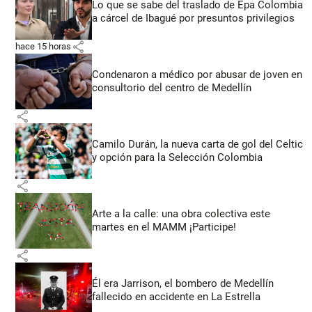
Lo que se sabe del traslado de Epa Colombia
a cárcel de Ibagué por presuntos privilegios
share
hace 15 horas
Condenaron a médico por abusar de joven en
consultorio del centro de Medellín
share
Camilo Durán, la nueva carta de gol del Celtic
y opción para la Selección Colombia
share
Arte a la calle: una obra colectiva este
martes en el MAMM ¡Participe!
share
Él era Jarrison, el bombero de Medellín
fallecido en accidente en La Estrella