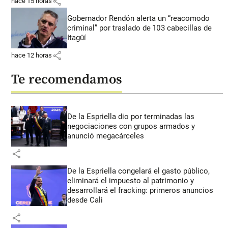
share
hace 15 horas
Gobernador Rendón alerta un “reacomodo
criminal” por traslado de 103 cabecillas de
Itagüí
share
hace 12 horas
Te recomendamos
De la Espriella dio por terminadas las
negociaciones con grupos armados y
anunció megacárceles
share
De la Espriella congelará el gasto público,
eliminará el impuesto al patrimonio y
desarrollará el fracking: primeros anuncios
desde Cali
share