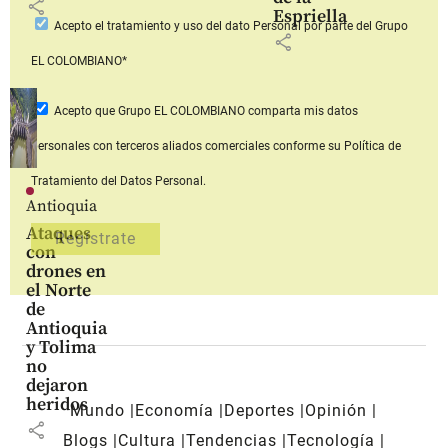
share
Espriella
Acepto
el tratamiento y uso del dato Personal
por parte del Grupo
share
EL COLOMBIANO*
Acepto que Grupo EL COLOMBIANO
comparta mis datos
personales con terceros aliados comerciales
conforme su Política de
Tratamiento del Datos Personal.
Antioquia
Ataques
con
drones en
el Norte
de
Antioquia
y Tolima
no
dejaron
heridos
Mundo
Economía
Deportes
Opinión
share
Blogs
Cultura
Tendencias
Tecnología