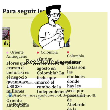
Para seguir leyendo
Oriente
Colombia
Colombia
Antioqueño
¿Qué se
Regístrate
al newsletter
¡Pilas!
Flores que
celebra el 7 de
Estas son
cruzan el
agosto en
las
cielo: así es
Colombia? La
ciudades
el negocio
fecha que
donde
que mueve
marcó el
hay ley
US$ 380
rumbo de la
seca por
millones
Independencia
posesión
en el
Acepto
términos y condiciones productos y servicios
Grupo EL
share
de
Oriente
Abelardo
COLOMBIANO*
antioqueño
de la