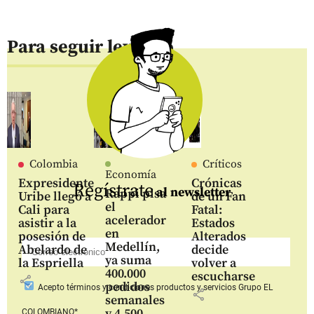
Para seguir leyendo
Colombia
Críticos
Economía
Expresidente
Crónicas
Regístrate
al newsletter
Rappi pisa
Uribe llegó a
de un Fan
el
Cali para
Fatal:
acelerador
asistir a la
Estados
en
posesión de
Alterados
Medellín,
Abelardo de
decide
ya suma
la Espriella
volver a
400.000
escucharse
share
pedidos
Acepto
términos y condiciones productos y servicios
Grupo EL
share
semanales
y 4.500
COLOMBIANO*