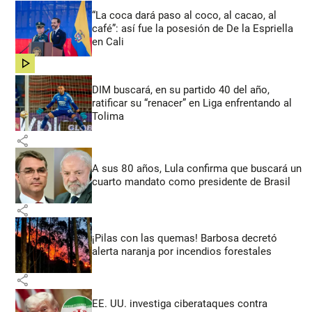
“La coca dará paso al coco, al cacao, al
café”: así fue la posesión de De la Espriella
en Cali
share
DIM buscará, en su partido 40 del año,
ratificar su “renacer” en Liga enfrentando al
Tolima
share
A sus 80 años, Lula confirma que buscará un
cuarto mandato como presidente de Brasil
share
¡Pilas con las quemas! Barbosa decretó
alerta naranja por incendios forestales
share
EE. UU. investiga ciberataques contra