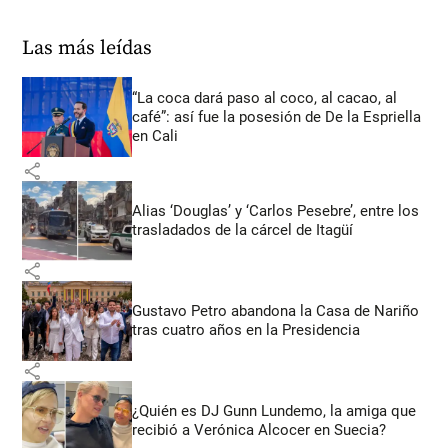
Las más leídas
“La coca dará paso al coco, al cacao, al
café”: así fue la posesión de De la Espriella
en Cali
share
Alias ‘Douglas’ y ‘Carlos Pesebre’, entre los
trasladados de la cárcel de Itagüí
share
Gustavo Petro abandona la Casa de Nariño
tras cuatro años en la Presidencia
share
¿Quién es DJ Gunn Lundemo, la amiga que
recibió a Verónica Alcocer en Suecia?