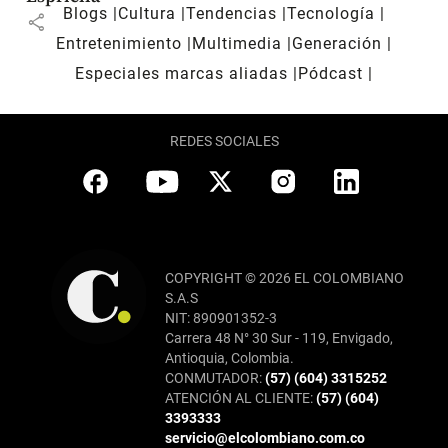
Blogs
Cultura
Tendencias
Tecnología
share
Entretenimiento
Multimedia
Generación
Especiales marcas aliadas
Pódcast
REDES SOCIALES
COPYRIGHT © 2026 EL COLOMBIANO
S.A.S
NIT: 890901352-3
Carrera 48 N° 30 Sur - 119, Envigado,
Antioquia, Colombia.
CONMUTADOR:
(57) (604) 3315252
ATENCIÓN AL CLIENTE:
(57) (604)
3393333
servicio@elcolombiano.com.co