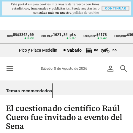
Este portal emplea cookies internas y de terceros con fines
estadísticos, funcionales y publicitarios. Puede aceptarlas o
CONTINUAR
consultar más en nuestra
politica de cookies
US$3342,60
1621,34 pts
$4178
$363
ORO
COLCAP
USD/COP
EUR/COP
Cintillo
▲ 8.20
▲ 0.67
▲ 0.42
de
Pico y Placa Medellín
Sabado
no
no
indicadores
económicos
menu
person
search
Sábado
, 8 de Agosto de 2026
Colombia
Temas recomendados
El cuestionado científico Raúl
Cuero fue invitado a evento del
Sena