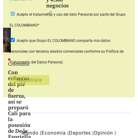
negocios
share
Acepto
el tratamiento y uso del dato Personal
por parte del Grupo
EL COLOMBIANO*
Acepto que Grupo EL COLOMBIANO
comparta mis datos
personales con terceros aliados comerciales
conforme su Política de
Tratamiento del Datos Personal.
Colombia
Con
refuerzo
del pie
de
fuerza,
así se
preparó
Cali para
la
posesión
de De la
Mundo
Economía
Deportes
Opinión
Espriella