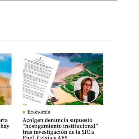
Economía
rta
Acolgen denuncia supuesto
 hay
“hostigamiento institucional”
tras investigación de la SIC a
Enel, Celsia y AES