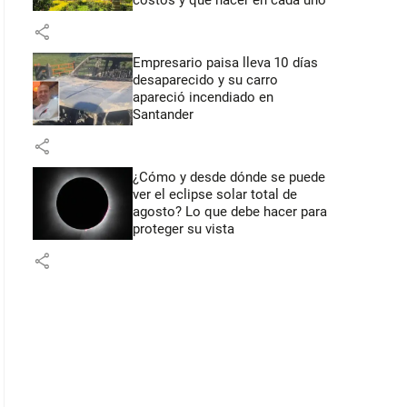
costos y qué hacer en cada uno
share
Empresario paisa lleva 10 días
desaparecido y su carro
apareció incendiado en
Santander
share
¿Cómo y desde dónde se puede
ver el eclipse solar total de
agosto? Lo que debe hacer para
proteger su vista
share