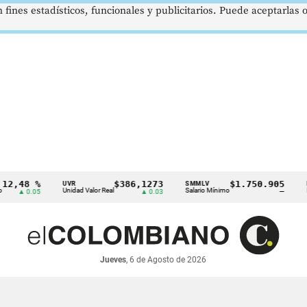
 fines estadísticos, funcionales y publicitarios. Puede aceptarlas
8 %
$386,1273
$1.750.905
UVR
SMMLV
BRENT
Unidad Valor Real
Salario Mínimo
Petróleo
0.05
▲ 0.03
—
Jueves
, 6 de Agosto de 2026