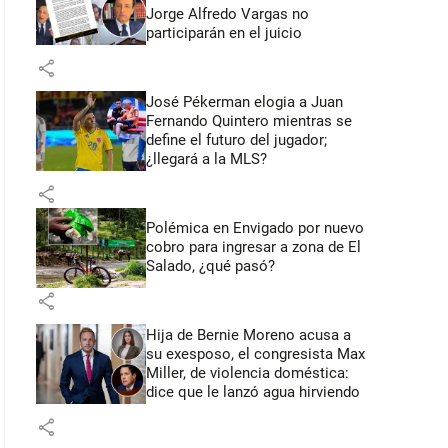
Jorge Alfredo Vargas no
participarán en el juicio
share
José Pékerman elogia a Juan
Fernando Quintero mientras se
define el futuro del jugador;
¿llegará a la MLS?
share
Polémica en Envigado por nuevo
cobro para ingresar a zona de El
Salado, ¿qué pasó?
share
Hija de Bernie Moreno acusa a
su exesposo, el congresista Max
Miller, de violencia doméstica:
dice que le lanzó agua hirviendo
share