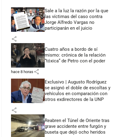
Sale a la luz la razón por la que
las víctimas del caso contra
Jorge Alfredo Vargas no
participarán en el juicio
share
Cuatro años a bordo de sí
mismo: crónica de la relación
“tóxica” de Petro con el poder
share
hace 8 horas
Exclusivo | Augusto Rodríguez
se asignó el doble de escoltas y
vehículos en comparación con
otros exdirectores de la UNP
share
Reabren el Túnel de Oriente tras
grave accidente entre furgón y
buseta que dejó ocho heridos