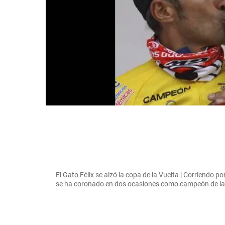
El Gato Félix se alzó la copa de la Vuelta | Corriendo 
se ha coronado en dos ocasiones como campeón de 