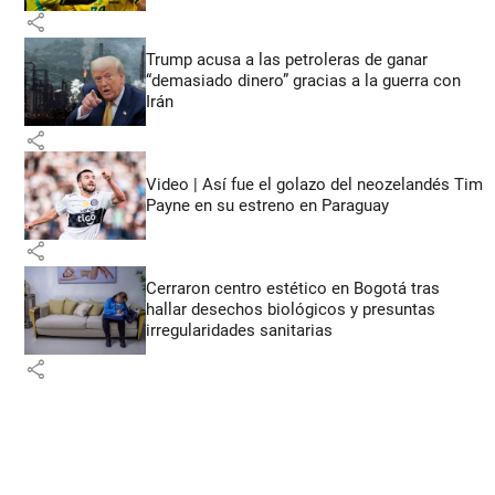
share
Trump acusa a las petroleras de ganar
“demasiado dinero” gracias a la guerra con
Irán
share
Video | Así fue el golazo del neozelandés Tim
Payne en su estreno en Paraguay
share
Cerraron centro estético en Bogotá tras
hallar desechos biológicos y presuntas
irregularidades sanitarias
share