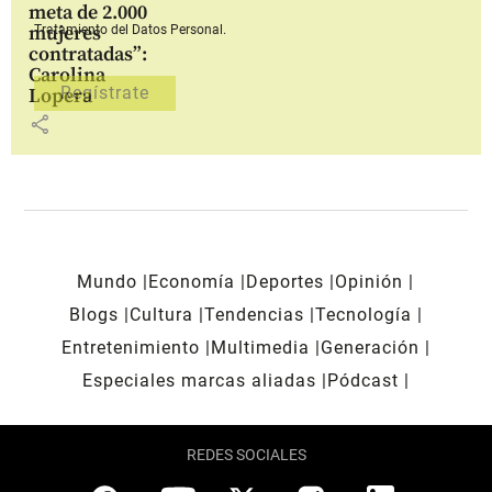
meta de 2.000
mujeres
Tratamiento del Datos Personal.
contratadas”:
Carolina
Lopera
share
Mundo
Economía
Deportes
Opinión
Blogs
Cultura
Tendencias
Tecnología
Entretenimiento
Multimedia
Generación
Especiales marcas aliadas
Pódcast
REDES SOCIALES