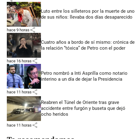
Luto entre los silleteros por la muerte de uno
de sus niños: llevaba dos días desaparecido
share
hace 9 horas
Cuatro años a bordo de sí mismo: crónica de
la relación “tóxica” de Petro con el poder
share
hace 16 horas
Petro nombró a Inti Asprilla como notario
interino a un día de dejar la Presidencia
share
hace 11 horas
Reabren el Túnel de Oriente tras grave
accidente entre furgón y buseta que dejó
ocho heridos
share
hace 11 horas