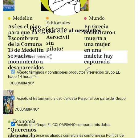
Medellín
Mundo
Editoriales
Así es el plan
En Grecia
Regístrate
al newsletter
¿La
para que La
encontraron
Aerocivil
Escombrera
muerta a
sin
de la Comuna
una mujer
piloto?
13 de Medellín
en una
se vuelva
maleta: hay
share
monumento a
capturado
desaparecidos
share
Acepto
términos y condiciones productos y servicios
Grupo EL
share
hace 14 horas
COLOMBIANO*
Acepto
el tratamiento y uso del dato Personal
por parte del Grupo
EL COLOMBIANO*
Economía
Acepto que Grupo EL COLOMBIANO
comparta mis datos
“Queremos
alcanzar la
personales con terceros aliados comerciales
conforme su Política de