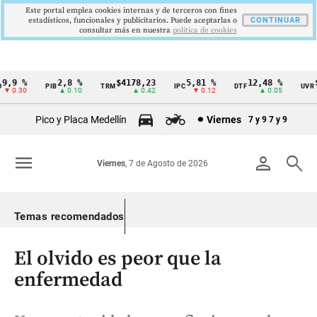
Este portal emplea cookies internas y de terceros con fines
estadísticos, funcionales y publicitarios. Puede aceptarlas o
CONTINUAR
consultar más en nuestra
politica de cookies
,9 %
2,8 %
$4178,23
5,81 %
12,48 %
$3
PIB
TRM
IPC
DTF
UVR
Cintillo
 0.30
▲ 0.10
▲ 0.42
▼ 0.12
▲ 0.05
de
Pico y Placa Medellín
Viernes
7 y 9
7 y 9
indicadores
económicos
menu
person
search
Viernes
, 7 de Agosto de 2026
Colombia
Temas recomendados
El olvido es peor que la
enfermedad