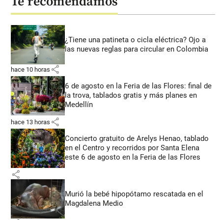
Te recomendamos
¿Tiene una patineta o cicla eléctrica? Ojo a
las nuevas reglas para circular en Colombia
share
hace 10 horas
6 de agosto en la Feria de las Flores: final de
la trova, tablados gratis y más planes en
Medellín
share
hace 13 horas
Concierto gratuito de Arelys Henao, tablado
en el Centro y recorridos por Santa Elena
este 6 de agosto en la Feria de las Flores
share
Murió la bebé hipopótamo rescatada en el
Magdalena Medio