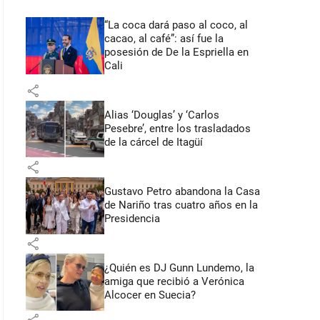
“La coca dará paso al coco, al
cacao, al café”: así fue la
posesión de De la Espriella en
Cali
share
Alias ‘Douglas’ y ‘Carlos
Pesebre’, entre los trasladados
de la cárcel de Itagüí
share
Gustavo Petro abandona la Casa
de Nariño tras cuatro años en la
Presidencia
share
¿Quién es DJ Gunn Lundemo, la
amiga que recibió a Verónica
Alcocer en Suecia?