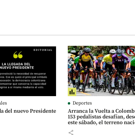
ales
Deportes
da del nuevo Presidente
Arranca la Vuelta a Colomb
153 pedalistas desafían, de
este sábado, el terreno 
share