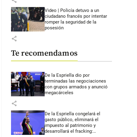
share
Video | Policía detuvo a un
ciudadano francés por intentar
romper la seguridad de la
posesión
share
Te recomendamos
De la Espriella dio por
terminadas las negociaciones
con grupos armados y anunció
megacárceles
share
De la Espriella congelará el
gasto público, eliminará el
impuesto al patrimonio y
desarrollará el fracking: