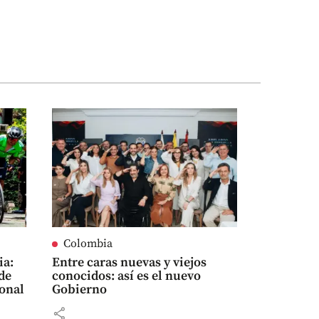
Colombia
ia:
Entre caras nuevas y viejos
sde
conocidos: así es el nuevo
nacional
Gobierno
share