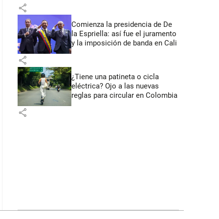
primeros anuncios desde Cali
share
Comienza la presidencia de De
la Espriella: así fue el juramento
y la imposición de banda en Cali
share
¿Tiene una patineta o cicla
eléctrica? Ojo a las nuevas
reglas para circular en Colombia
share