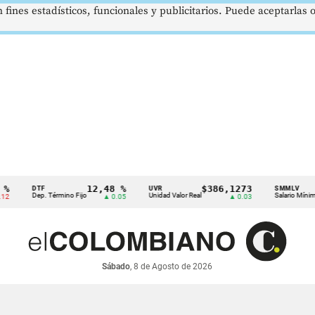
 fines estadísticos, funcionales y publicitarios. Puede aceptarlas
12,48 %
$386,1273
$1.
DTF
UVR
SMMLV
Dep. Término Fijo
Unidad Valor Real
Salario Mínimo
▲ 0.05
▲ 0.03
Sábado
, 8 de Agosto de 2026