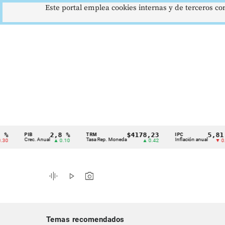
Este portal emplea cookies internas y de terceros con
2,8 %
$4178,23
5,81 %
PIB
TRM
IPC
Cintillo
Crec. Anual
Tasa Rep. Moneda
Inflación anual
▲ 0.10
▲ 0.42
▼ 0.12
de
indicadores
graphic_eq
play_arrow
photo_camera
económicos
Colombia
Temas recomendados