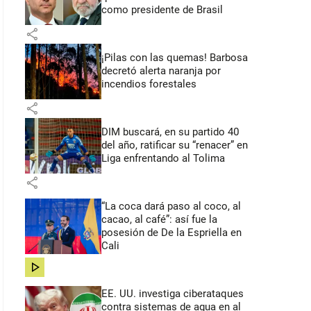
como presidente de Brasil
share
¡Pilas con las quemas! Barbosa
decretó alerta naranja por
incendios forestales
share
DIM buscará, en su partido 40
del año, ratificar su “renacer” en
Liga enfrentando al Tolima
share
“La coca dará paso al coco, al
cacao, al café”: así fue la
posesión de De la Espriella en
Cali
share
EE. UU. investiga ciberataques
contra sistemas de agua en al