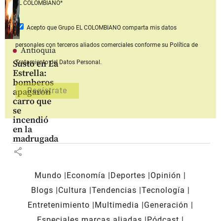
EL COLOMBIANO*
Acepto que Grupo EL COLOMBIANO
comparta mis datos
personales con terceros aliados comerciales
conforme su Política de
Antioquia
Susto en La
Tratamiento del Datos Personal.
Estrella:
bomberos
apagaron
carro que
se
incendió
en la
madrugada
share
Mundo
Economía
Deportes
Opinión
Blogs
Cultura
Tendencias
Tecnología
Entretenimiento
Multimedia
Generación
Especiales marcas aliadas
Pódcast