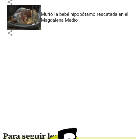
share
Murió la bebé hipopótamo rescatada en el
Magdalena Medio
share
Para seguir leyendo