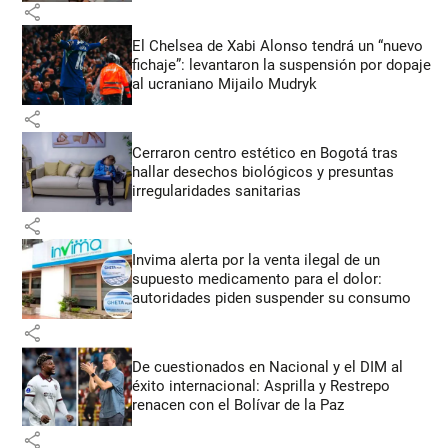
share
El Chelsea de Xabi Alonso tendrá un “nuevo
fichaje”: levantaron la suspensión por dopaje
al ucraniano Mijailo Mudryk
share
Cerraron centro estético en Bogotá tras
hallar desechos biológicos y presuntas
irregularidades sanitarias
share
Invima alerta por la venta ilegal de un
supuesto medicamento para el dolor:
autoridades piden suspender su consumo
share
De cuestionados en Nacional y el DIM al
éxito internacional: Asprilla y Restrepo
renacen con el Bolívar de la Paz
share