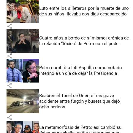
Luto entre los silleteros por la muerte de uno
de sus niños: llevaba dos días desaparecido
share
Cuatro años a bordo de sí mismo: crónica de
la relación “tóxica” de Petro con el poder
share
Petro nombró a Inti Asprilla como notario
interino a un día de dejar la Presidencia
share
Reabren el Túnel de Oriente tras grave
accidente entre furgón y buseta que dejó
ocho heridos
share
La metamorfosis de Petro: así cambió su
físico con cabello, estilo y retoques que