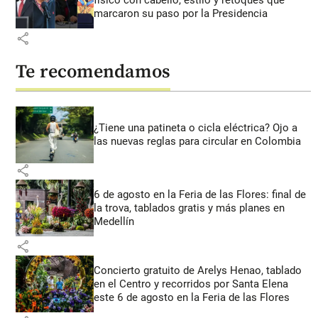
marcaron su paso por la Presidencia
share
Te recomendamos
¿Tiene una patineta o cicla eléctrica? Ojo a
las nuevas reglas para circular en Colombia
share
6 de agosto en la Feria de las Flores: final de
la trova, tablados gratis y más planes en
Medellín
share
Concierto gratuito de Arelys Henao, tablado
en el Centro y recorridos por Santa Elena
este 6 de agosto en la Feria de las Flores