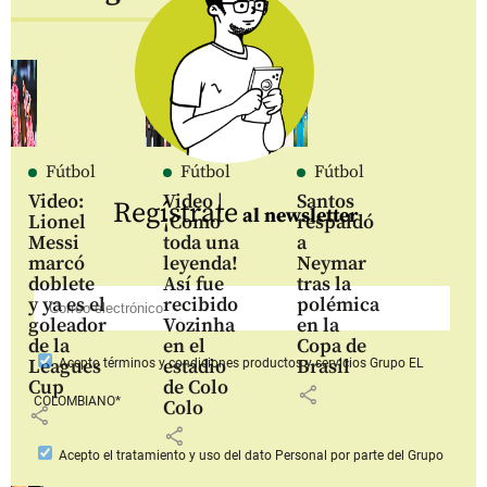
Fútbol
Fútbol
Fútbol
Video:
Video |
Santos
Regístrate
al newsletter
Lionel
¡Como
respaldó
Messi
toda una
a
marcó
leyenda!
Neymar
doblete
Así fue
tras la
y ya es el
recibido
polémica
goleador
Vozinha
en la
de la
en el
Copa de
Leagues
estadio
Brasil
Acepto
términos y condiciones productos y servicios
Grupo EL
Cup
de Colo
share
COLOMBIANO*
Colo
share
share
Acepto
el tratamiento y uso del dato Personal
por parte del Grupo