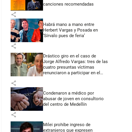
canciones recomendadas
share
Habrá mano a mano entre
Herbert Vargas y Posada en
‘Sírvalo pues de feria’
share
Drástico giro en el caso de
Jorge Alfredo Vargas: tres de las
cuatro presuntas víctimas
renunciaron a participar en el
juicio
share
Condenaron a médico por
abusar de joven en consultorio
del centro de Medellín
share
Milei prohíbe ingreso de
extranjeros que expresen