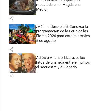
Murió la bebé hipopótamo
rescatada en el Magdalena
Medio
share
¿Aún no tiene plan? Conozca la
programación de la Feria de las
Flores 2026 para este miércoles
5 de agosto
share
Adiós a Alfonso Lizarazo: los
hitos de una vida entre el humor,
el secuestro y el Senado
share