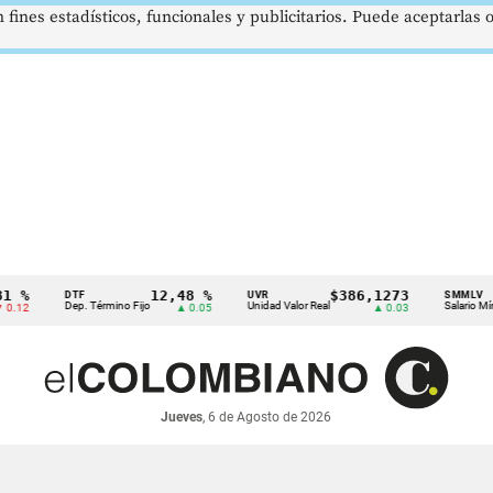
 fines estadísticos, funcionales y publicitarios. Puede aceptarlas
12,48 %
$386,1273
$1
DTF
UVR
SMMLV
Dep. Término Fijo
Unidad Valor Real
Salario Mínimo
▲ 0.05
▲ 0.03
Jueves
, 6 de Agosto de 2026