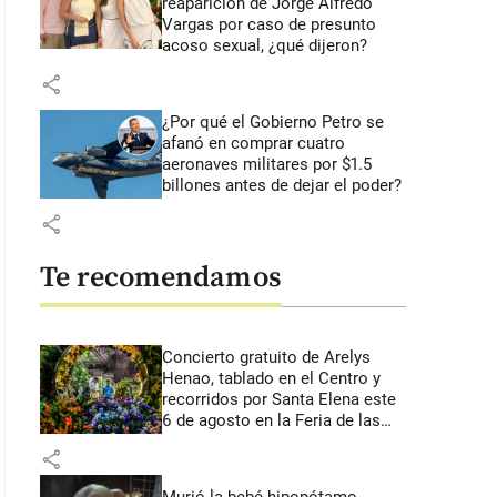
reaparición de Jorge Alfredo
Vargas por caso de presunto
acoso sexual, ¿qué dijeron?
share
¿Por qué el Gobierno Petro se
afanó en comprar cuatro
aeronaves militares por $1.5
billones antes de dejar el poder?
share
Te recomendamos
Concierto gratuito de Arelys
Henao, tablado en el Centro y
recorridos por Santa Elena este
6 de agosto en la Feria de las
Flores
share