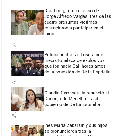
Drástico giro en el caso de
Jorge Alfredo Vargas: tres de las
cuatro presuntas víctimas
renunciaron a participar en el
juicio
share
Policía neutralizó buseta con
media tonelada de explosivos
que iba hacia Cali horas antes
de la posesión de De la Espriella
share
Claudia Carrasquilla renunció al
Concejo de Medellín: irá al
gobierno de De La Espriella
share
Inés María Zabaraín y sus hijos
se pronunciaron tras la