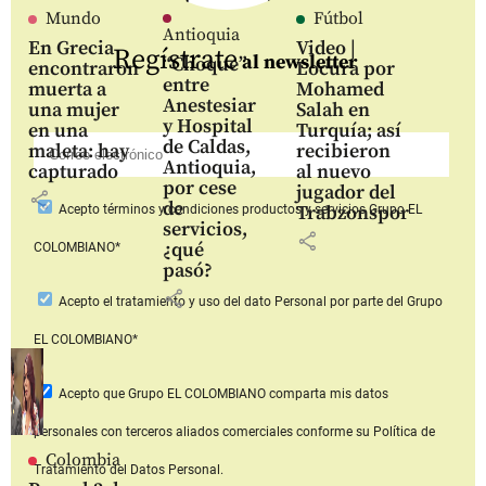
Mundo
Fútbol
Antioquia
En Grecia
Video |
Regístrate
al newsletter
“Choque”
encontraron
Locura por
entre
muerta a
Mohamed
Anestesiar
una mujer
Salah en
y Hospital
en una
Turquía; así
de Caldas,
maleta: hay
recibieron
Antioquia,
capturado
al nuevo
por cese
jugador del
share
de
Trabzonspor
Acepto
términos y condiciones productos y servicios
Grupo EL
servicios,
share
¿qué
COLOMBIANO*
pasó?
share
Acepto
el tratamiento y uso del dato Personal
por parte del Grupo
EL COLOMBIANO*
Acepto que Grupo EL COLOMBIANO
comparta mis datos
personales con terceros aliados comerciales
conforme su Política de
Colombia
Tratamiento del Datos Personal.