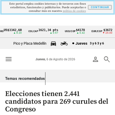
Este portal emplea cookies internas y de terceros con fines
estadísticos, funcionales y publicitarios. Puede aceptarlas o
CONTINUAR
consultar más en nuestra
politica de cookies
US$3342,60
1621,34 pts
$4178
$3672
O
COLCAP
USD/COP
EUR/COP
Cintillo
▲ 8.20
▲ 0.67
▲ 0.42
▼ 25.00
de
Pico y Placa Medellín
Jueves
3 y 6
3 y 6
indicadores
económicos
menu
person
search
Jueves
, 6 de Agosto de 2026
Colombia
Temas recomendados
Elecciones tienen 2.441
candidatos para 269 curules del
Congreso