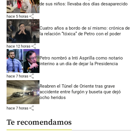
de sus niños: llevaba dos días desaparecido
share
hace 5 horas
Cuatro años a bordo de sí mismo: crónica de
la relación “tóxica” de Petro con el poder
share
hace 12 horas
Petro nombró a Inti Asprilla como notario
interino a un día de dejar la Presidencia
share
hace 7 horas
Reabren el Túnel de Oriente tras grave
accidente entre furgón y buseta que dejó
ocho heridos
share
hace 7 horas
Te recomendamos