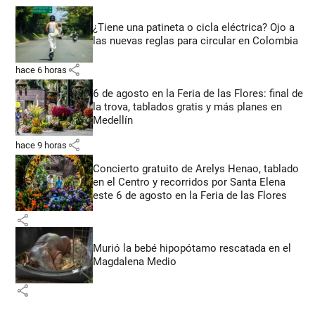
¿Tiene una patineta o cicla eléctrica? Ojo a
las nuevas reglas para circular en Colombia
share
hace 6 horas
6 de agosto en la Feria de las Flores: final de
la trova, tablados gratis y más planes en
Medellín
share
hace 9 horas
Concierto gratuito de Arelys Henao, tablado
en el Centro y recorridos por Santa Elena
este 6 de agosto en la Feria de las Flores
share
Murió la bebé hipopótamo rescatada en el
Magdalena Medio
share