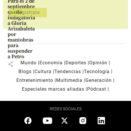
Para el 2 de
septiembre
quedó
indagatoria
a Gloria
Arizabaleta
por
maniobras
para
suspender
a Petro
Mundo
Economía
Deportes
Opinión
share
Blogs
Cultura
Tendencias
Tecnología
Entretenimiento
Multimedia
Generación
Especiales marcas aliadas
Pódcast
REDES SOCIALES