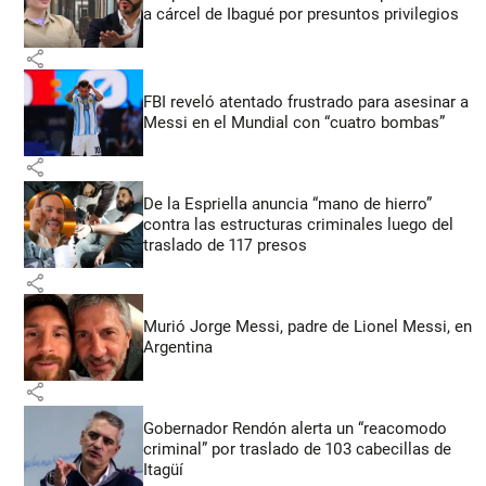
a cárcel de Ibagué por presuntos privilegios
share
FBI reveló atentado frustrado para asesinar a
Messi en el Mundial con “cuatro bombas”
share
De la Espriella anuncia “mano de hierro”
contra las estructuras criminales luego del
traslado de 117 presos
share
Murió Jorge Messi, padre de Lionel Messi, en
Argentina
share
Gobernador Rendón alerta un “reacomodo
criminal” por traslado de 103 cabecillas de
Itagüí