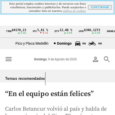
Este portal emplea cookies internas y de terceros con fines
estadísticos, funcionales y publicitarios. Puede aceptarlas o
CONTINUAR
consultar más en nuestra
politica de cookies
$4178,23
5,81 %
12,48 %
$386,1273
$
TRM
IPC
DTF
UVR
SMMLV
Cintillo
▲ 0.42
▼ 0.12
▲ 0.05
▲ 0.03
de
Pico y Placa Medellín
Domingo
no
no
indicadores
económicos
menu
person
search
Domingo
, 9 de Agosto de 2026
Colombia
Temas recomendados
“En el equipo están felices”
Carlos Betancur volvió al país y habla de