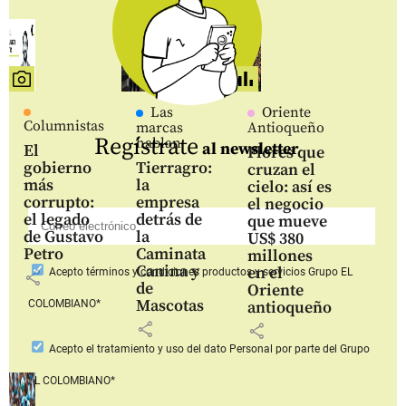
Las
Oriente
Columnistas
marcas
Antioqueño
Regístrate
hablan
al newsletter
El
Flores que
gobierno
Tierragro:
cruzan el
más
la
cielo: así es
corrupto:
empresa
el negocio
el legado
detrás de
que mueve
de Gustavo
la
US$ 380
Petro
Caminata
millones
Canina y
en el
Acepto
términos y condiciones productos y servicios
Grupo EL
share
de
Oriente
Mascotas
COLOMBIANO*
antioqueño
share
share
Acepto
el tratamiento y uso del dato Personal
por parte del Grupo
EL COLOMBIANO*