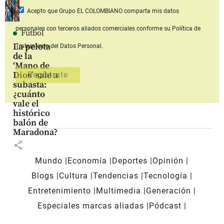
Acepto que Grupo EL COLOMBIANO
comparta mis datos
personales con terceros aliados comerciales
conforme su Política de
Fútbol
La pelota
Tratamiento del Datos Personal.
de la
‘Mano de
Dios’ sale a
subasta:
¿cuánto
vale el
histórico
balón de
Maradona?
share
Mundo
Economía
Deportes
Opinión
Blogs
Cultura
Tendencias
Tecnología
Entretenimiento
Multimedia
Generación
Especiales marcas aliadas
Pódcast