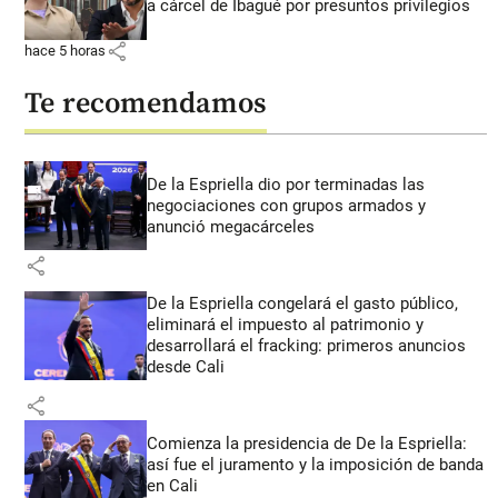
a cárcel de Ibagué por presuntos privilegios
share
hace 5 horas
Te recomendamos
De la Espriella dio por terminadas las
negociaciones con grupos armados y
anunció megacárceles
share
De la Espriella congelará el gasto público,
eliminará el impuesto al patrimonio y
desarrollará el fracking: primeros anuncios
desde Cali
share
Comienza la presidencia de De la Espriella:
así fue el juramento y la imposición de banda
en Cali