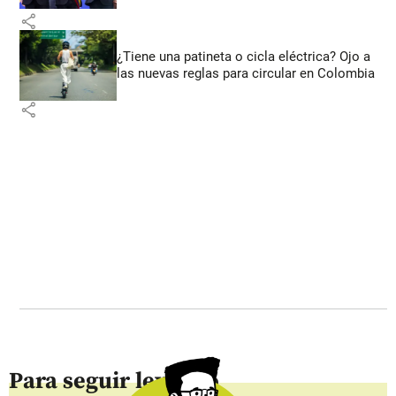
share
¿Tiene una patineta o cicla eléctrica? Ojo a
las nuevas reglas para circular en Colombia
share
Para seguir leyendo