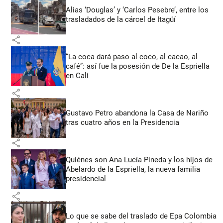
Alias ‘Douglas’ y ‘Carlos Pesebre’, entre los
trasladados de la cárcel de Itagüí
share
“La coca dará paso al coco, al cacao, al
café”: así fue la posesión de De la Espriella
en Cali
share
Gustavo Petro abandona la Casa de Nariño
tras cuatro años en la Presidencia
share
Quiénes son Ana Lucía Pineda y los hijos de
Abelardo de la Espriella, la nueva familia
presidencial
share
Lo que se sabe del traslado de Epa Colombia