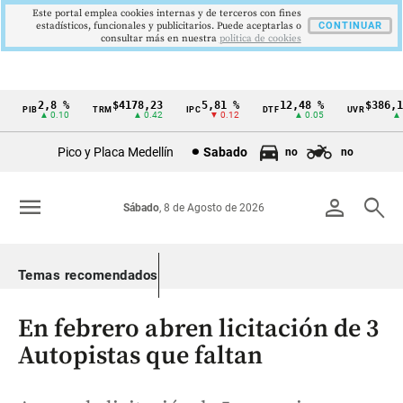
Este portal emplea cookies internas y de terceros con fines
estadísticos, funcionales y publicitarios. Puede aceptarlas o
CONTINUAR
consultar más en nuestra
politica de cookies
2,8 %
$4178,23
5,81 %
12,48 %
$386,127
PIB
TRM
IPC
DTF
UVR
Cintillo
▲ 0.10
▲ 0.42
▼ 0.12
▲ 0.05
▲ 0.0
de
Pico y Placa Medellín
Sabado
no
no
indicadores
económicos
menu
person
search
Sábado
, 8 de Agosto de 2026
Colombia
Temas recomendados
En febrero abren licitación de 3
Autopistas que faltan