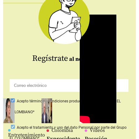
Regístrate
al newsletter
Acepto
términos y condiciones productos y servicios
Grupo EL
COLOMBIANO*
Acepto
el tratamiento y uso del dato Personal
por parte del Grupo
Colombia
Videos
Entretenimiento
Expresidente
Posesión
EL COLOMBIANO*