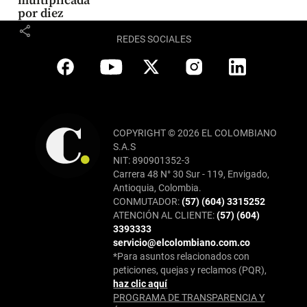
multiplicada
por diez
share
REDES SOCIALES
COPYRIGHT © 2026 EL COLOMBIANO
S.A.S
NIT: 890901352-3
Carrera 48 N° 30 Sur - 119, Envigado,
Antioquia, Colombia.
CONMUTADOR:
(57) (604) 3315252
ATENCIÓN AL CLIENTE:
(57) (604)
3393333
servicio@elcolombiano.com.co
*Para asuntos relacionados con
peticiones, quejas y reclamos (PQR),
haz clic aquí
PROGRAMA DE TRANSPARENCIA Y