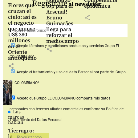
¡Refuerzo
Competencia
Regístrate
al newsletter
Flores que
top para el
epidémica
cruzan el
Arsenal!
cielo: así es
share
Bruno
el negocio
Guimarães
que mueve
llega para
US$ 380
reforzar el
millones
mediocampo
en el
Acepto
términos y condiciones productos y servicios
Grupo EL
share
Oriente
COLOMBIANO*
antioqueño
share
Acepto
el tratamiento y uso del dato Personal
por parte del Grupo
EL COLOMBIANO*
Acepto que Grupo EL COLOMBIANO
comparta mis datos
personales con terceros aliados comerciales
conforme su Política de
Las
marcas
Tratamiento del Datos Personal.
hablan
Tierragro:
la