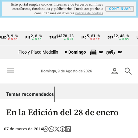
Este portal emplea cookies internas y de terceros con fines
estadísticos, funcionales y publicitarios. Puede aceptarlas o
CONTINUAR
consultar más en nuestra
politica de cookies
9,9 %
2,8 %
$4178,23
5,81 %
12,48 %
EO
PIB
TRM
IPC
DTF
UV
Cintillo
▼ 0.30
▲ 0.10
▲ 0.42
▼ 0.12
▲ 0.05
de
Pico y Placa Medellín
Domingo
no
no
indicadores
económicos
menu
person
search
Domingo
, 9 de Agosto de 2026
Colombia
Temas recomendados
En la Edición del 28 de enero
07 de marzo de 2014