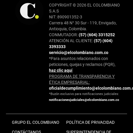
COPYRIGHT © 2026 EL COLOMBIANO
S.A.S
NIT: 890901352-3
Carrera 48 N° 30 Sur - 119, Envigado,
Antioquia, Colombia.
CONMUTADOR:
(57) (604) 3315252
ATENCIÓN AL CLIENTE:
(57) (604)
3393333
servicio@elcolombiano.com.co
*Para asuntos relacionados con
peticiones, quejas y reclamos (PQR),
haz clic aquí
PROGRAMA DE TRANSPARENCIA Y
ÉTICA EMPRESARIAL:
oficialdecumplimiento@elcolombiano.com.
*Buzón exclusivo para notificaciones judiciales:
notificacionesjudiciales@elcolombiano.com.co
GRUPO EL COLOMBIANO
POLÍTICA DE PRIVACIDAD
CONTÁCTANOS
SUPERINTENDENCIA DE