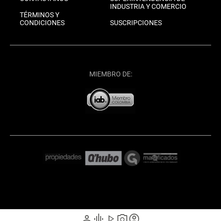
INDUSTRIA Y COMERCIO
TÉRMINOS Y
CONDICIONES
SUSCRIPCIONES
MIEMBRO DE:
person
graphic_eq
play_arrow
photo_camera
account_circle