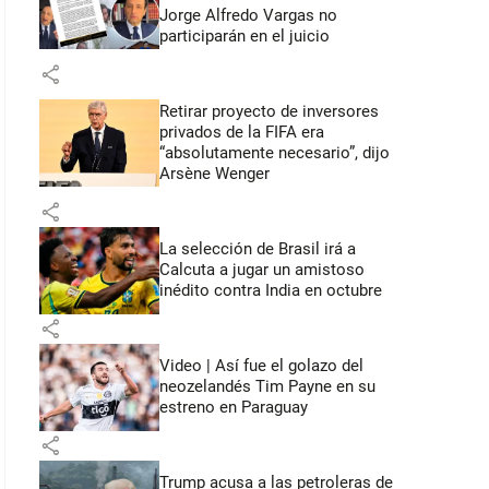
Jorge Alfredo Vargas no
participarán en el juicio
share
Retirar proyecto de inversores
privados de la FIFA era
“absolutamente necesario”, dijo
Arsène Wenger
share
La selección de Brasil irá a
Calcuta a jugar un amistoso
inédito contra India en octubre
share
Video | Así fue el golazo del
neozelandés Tim Payne en su
estreno en Paraguay
share
Trump acusa a las petroleras de