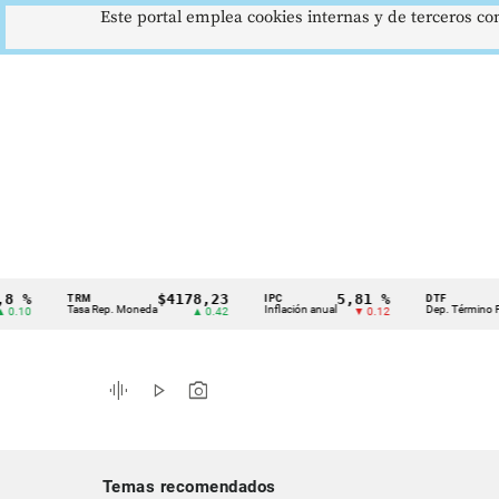
Este portal emplea cookies internas y de terceros con
$4178,23
5,81 %
12
TRM
IPC
DTF
Cintillo
Tasa Rep. Moneda
Inflación anual
Dep. Término Fijo
▲ 0.42
▼ 0.12
de
indicadores
graphic_eq
play_arrow
photo_camera
económicos
Colombia
Temas recomendados