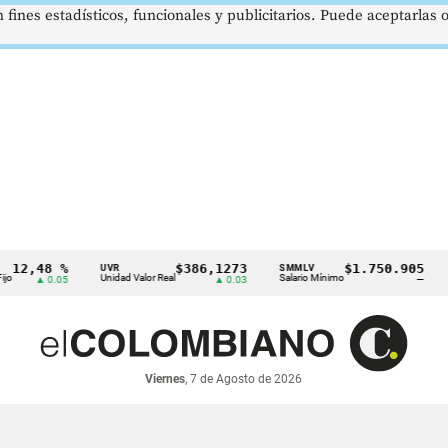
 fines estadísticos, funcionales y publicitarios. Puede aceptarlas
,48 %
$386,1273
$1.750.905
UVR
SMMLV
BRE
Unidad Valor Real
Salario Mínimo
Petró
▲ 0.05
▲ 0.03
—
Viernes
, 7 de Agosto de 2026