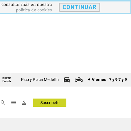
 o consultar más en nuestra
CONTINUAR
politica de cookies
US$73,48
US$3342,60
1621,34 pts
NT
ORO
COLCAP
U
Pico y Placa Medellín
Viernes
7 y 9
7 y 9
leo
Onza Troy
Índ. Bursátil
Dó
▼ 1.12
▲ 8.20
▲ 0.67
search
menu
person
Suscríbete