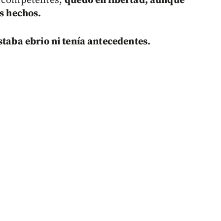
s competentes,
quedó en libertad, aunque
os hechos.
staba ebrio ni tenía antecedentes.