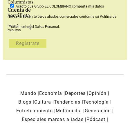
Columnistas
Acepto que Grupo EL COLOMBIANO
comparta mis datos
Cuenta de
Servilleta
personales con terceros aliados comerciales
conforme su Política de
hace 2
share
Tratamiento del Datos Personal.
minutos
Mundo
Economía
Deportes
Opinión
Blogs
Cultura
Tendencias
Tecnología
Entretenimiento
Multimedia
Generación
Especiales marcas aliadas
Pódcast