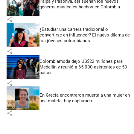
Paipa y Pasonva, así suenan los nuevos
géneros musicales hechos en Colombia
share
¿Estudiar una carrera tradicional o
convertirse en influencer? El nuevo dilema de
los jóvenes colombianos
share
Colombiamoda dejó US$22 millones para
Medellín y reunió a 65.000 asistentes de 53
países
share
En Grecia encontraron muerta a una mujer en
una maleta: hay capturado
share