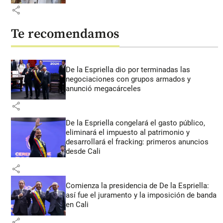
share
Te recomendamos
De la Espriella dio por terminadas las
negociaciones con grupos armados y
anunció megacárceles
share
De la Espriella congelará el gasto público,
eliminará el impuesto al patrimonio y
desarrollará el fracking: primeros anuncios
desde Cali
share
Comienza la presidencia de De la Espriella:
así fue el juramento y la imposición de banda
en Cali
share