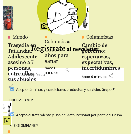
Mundo
Columnistas
Columnistas
Tragedia en
Cambio de
Regístrate
al newsletter
Cuatro
Tailandia:
gobierno:
años para
Adolescente
esperanzas,
sanar
asesinó a 7
expectativas,
personas,
incertidumbres
hace 0
share
entre ellas,
minutos
share
hace 6 minutos
sus abuelos
share
Acepto
términos y condiciones productos y servicios
Grupo EL
COLOMBIANO*
Acepto
el tratamiento y uso del dato Personal
por parte del Grupo
EL COLOMBIANO*