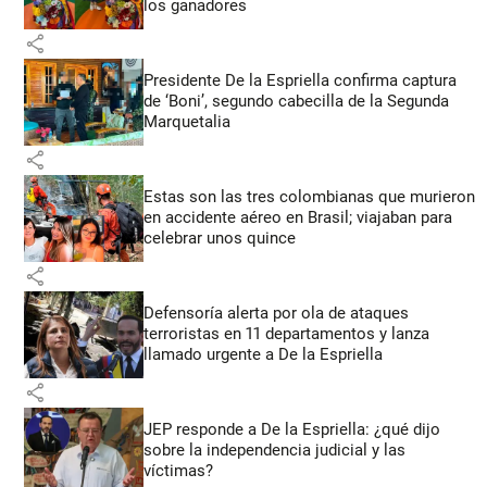
los ganadores
share
Presidente De la Espriella confirma captura
de ‘Boni’, segundo cabecilla de la Segunda
Marquetalia
share
Estas son las tres colombianas que murieron
en accidente aéreo en Brasil; viajaban para
celebrar unos quince
share
Defensoría alerta por ola de ataques
terroristas en 11 departamentos y lanza
llamado urgente a De la Espriella
share
JEP responde a De la Espriella: ¿qué dijo
sobre la independencia judicial y las
víctimas?