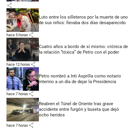
share
Luto entre los silleteros por la muerte de uno
de sus niños: llevaba dos días desaparecido
share
hace 5 horas
Cuatro años a bordo de sí mismo: crónica de
la relación “tóxica” de Petro con el poder
share
hace 12 horas
Petro nombró a Inti Asprilla como notario
interino a un día de dejar la Presidencia
share
hace 7 horas
Reabren el Túnel de Oriente tras grave
accidente entre furgón y buseta que dejó
ocho heridos
share
hace 7 horas