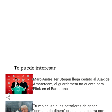
Te puede interesar
Marc-André Ter Stegen llega cedido al Ajax de
Ámsterdam; el guardameta no cuenta para
Flick en el Barcelona
share
Trump acusa a las petroleras de ganar
“demasiado dinero” gracias a la guerra con