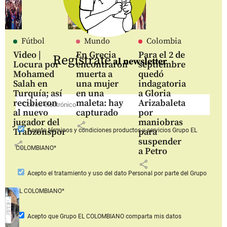
Fútbol
Mundo
Colombia
Video |
En Grecia
Para el 2 de
Regístrate
al newsletter
Locura por
encontraron
septiembre
Mohamed
muerta a
quedó
Salah en
una mujer
indagatoria
Turquía; así
en una
a Gloria
recibieron
maleta: hay
Arizabaleta
al nuevo
capturado
por
jugador del
maniobras
share
Trabzonspor
para
Acepto
términos y condiciones productos y servicios
Grupo EL
suspender
share
COLOMBIANO*
a Petro
share
Acepto
el tratamiento y uso del dato Personal
por parte del Grupo
EL COLOMBIANO*
Acepto que Grupo EL COLOMBIANO
comparta mis datos