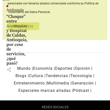
personales con terceros aliados comerciales
conforme su Política de
Antioquia
Tratamiento del Datos Personal.
“Choque”
entre
Anestesiar
y Hospital
de Caldas,
Antioquia,
por cese
de
servicios,
¿qué
pasó?
Mundo
Economía
Deportes
Opinión
share
Blogs
Cultura
Tendencias
Tecnología
Entretenimiento
Multimedia
Generación
Especiales marcas aliadas
Pódcast
REDES SOCIALES