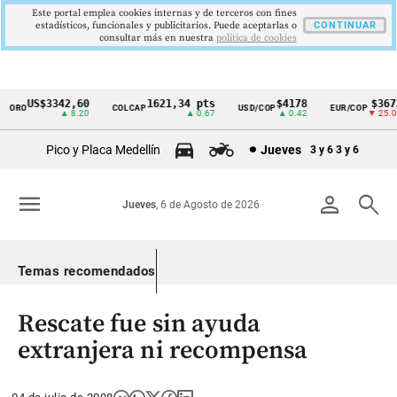
Este portal emplea cookies internas y de terceros con fines
estadísticos, funcionales y publicitarios. Puede aceptarlas o
CONTINUAR
consultar más en nuestra
politica de cookies
US$3342,60
1621,34 pts
$4178
$3672
ORO
COLCAP
USD/COP
EUR/COP
Cintillo
▲ 8.20
▲ 0.67
▲ 0.42
▼ 25.00
de
Pico y Placa Medellín
Jueves
3 y 6
3 y 6
indicadores
económicos
menu
person
search
Jueves
, 6 de Agosto de 2026
Colombia
Temas recomendados
Rescate fue sin ayuda
extranjera ni recompensa