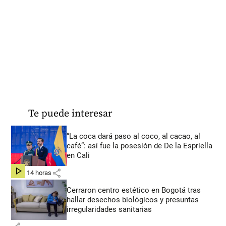
Te puede interesar
“La coca dará paso al coco, al cacao, al
café”: así fue la posesión de De la Espriella
en Cali
share
hace 14 horas
Cerraron centro estético en Bogotá tras
hallar desechos biológicos y presuntas
irregularidades sanitarias