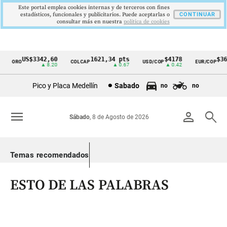
Este portal emplea cookies internas y de terceros con fines
estadísticos, funcionales y publicitarios. Puede aceptarlas o
CONTINUAR
consultar más en nuestra
politica de cookies
US$3342,60
1621,34 pts
$4178
$363
ORO
COLCAP
USD/COP
EUR/COP
Cintillo
▲ 8.20
▲ 0.67
▲ 0.42
de
Pico y Placa Medellín
Sabado
no
no
indicadores
económicos
menu
person
search
Sábado
, 8 de Agosto de 2026
Colombia
Temas recomendados
ESTO DE LAS PALABRAS