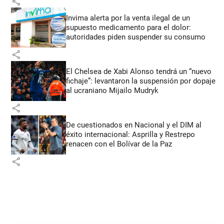
share
Invima alerta por la venta ilegal de un
supuesto medicamento para el dolor:
autoridades piden suspender su consumo
share
El Chelsea de Xabi Alonso tendrá un “nuevo
fichaje”: levantaron la suspensión por dopaje
al ucraniano Mijailo Mudryk
share
De cuestionados en Nacional y el DIM al
éxito internacional: Asprilla y Restrepo
renacen con el Bolívar de la Paz
share