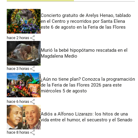
Concierto gratuito de Arelys Henao, tablado
en el Centro y recorridos por Santa Elena
este 6 de agosto en la Feria de las Flores
share
hace 2 horas
Murió la bebé hipopótamo rescatada en el
Magdalena Medio
share
hace 3 horas
¿Aún no tiene plan? Conozca la programación
de la Feria de las Flores 2026 para este
miércoles 5 de agosto
share
hace 6 horas
Adiós a Alfonso Lizarazo: los hitos de una
vida entre el humor, el secuestro y el Senado
share
hace 8 horas