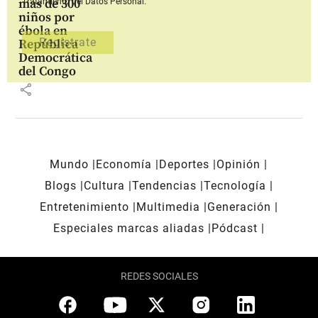
más de 300
Tratamiento del Datos Personal.
niños por
ébola en
República
Democrática
del Congo
share
Mundo
Economía
Deportes
Opinión
Blogs
Cultura
Tendencias
Tecnología
Entretenimiento
Multimedia
Generación
Especiales marcas aliadas
Pódcast
REDES SOCIALES