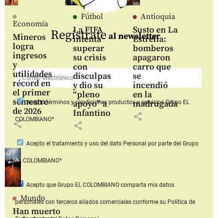
Fútbol
Antioquia
Economía
La FIFA
Susto en La
Regístrate
al newsletter
Mineros
intenta
Estrella:
logra
superar
bomberos
ingresos
su crisis
apagaron
y
con
carro que
utilidades
disculpas
se
récord en
y dio su
incendió
el primer
“pleno
en la
semestre
apoyo” a
madrugada
Acepto
términos y condiciones productos y servicios
Grupo EL
de 2026
Infantino
share
COLOMBIANO*
share
share
Acepto
el tratamiento y uso del dato Personal
por parte del Grupo
EL COLOMBIANO*
Acepto que Grupo EL COLOMBIANO
comparta mis datos
Mundo
personales con terceros aliados comerciales
conforme su Política de
Han muerto