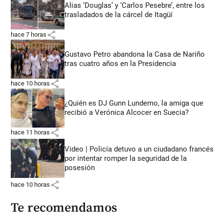
Alias ‘Douglas’ y ‘Carlos Pesebre’, entre los
trasladados de la cárcel de Itagüí
share
hace 7 horas
Gustavo Petro abandona la Casa de Nariño
tras cuatro años en la Presidencia
share
hace 10 horas
¿Quién es DJ Gunn Lundemo, la amiga que
recibió a Verónica Alcocer en Suecia?
share
hace 11 horas
Video | Policía detuvo a un ciudadano francés
por intentar romper la seguridad de la
posesión
share
hace 10 horas
Te recomendamos