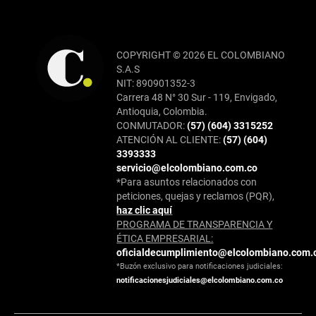
COPYRIGHT © 2026 EL COLOMBIANO
S.A.S
NIT: 890901352-3
Carrera 48 N° 30 Sur - 119, Envigado,
Antioquia, Colombia.
CONMUTADOR:
(57) (604) 3315252
ATENCIÓN AL CLIENTE:
(57) (604)
3393333
servicio@elcolombiano.com.co
*Para asuntos relacionados con
peticiones, quejas y reclamos (PQR),
haz clic aquí
PROGRAMA DE TRANSPARENCIA Y
ÉTICA EMPRESARIAL:
oficialdecumplimiento@elcolombiano.com.
*Buzón exclusivo para notificaciones judiciales:
notificacionesjudiciales@elcolombiano.com.co