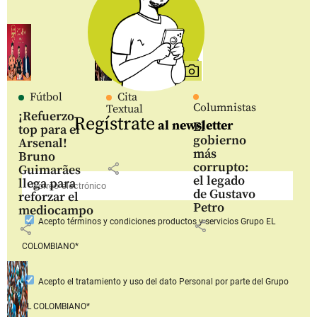
Fútbol
Cita
Columnistas
Textual
¡Refuerzo
Regístrate
al newsletter
El
top para el
gobierno
Arsenal!
más
Bruno
corrupto:
share
Guimarães
el legado
llega para
de Gustavo
reforzar el
Petro
mediocampo
Acepto
términos y condiciones productos y servicios
Grupo EL
share
share
COLOMBIANO*
Acepto
el tratamiento y uso del dato Personal
por parte del Grupo
EL COLOMBIANO*