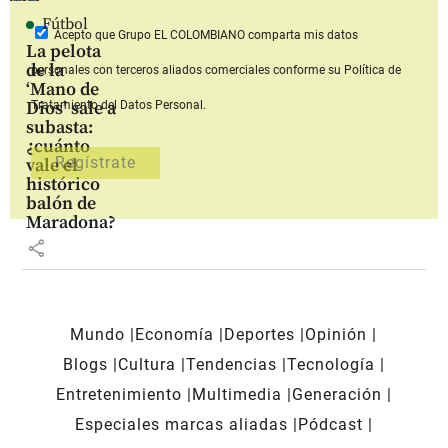
Fútbol
Acepto que Grupo EL COLOMBIANO
comparta mis datos
La pelota
de la
personales con terceros aliados comerciales
conforme su Política de
‘Mano de
Dios’ sale a
Tratamiento del Datos Personal.
subasta:
¿cuánto
vale el
histórico
balón de
Maradona?
share
Mundo
Economía
Deportes
Opinión
Blogs
Cultura
Tendencias
Tecnología
Entretenimiento
Multimedia
Generación
Especiales marcas aliadas
Pódcast