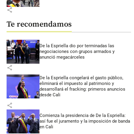
share
Te recomendamos
De la Espriella dio por terminadas las
negociaciones con grupos armados y
anunció megacárceles
share
De la Espriella congelará el gasto público,
eliminará el impuesto al patrimonio y
desarrollará el fracking: primeros anuncios
desde Cali
share
Comienza la presidencia de De la Espriella:
así fue el juramento y la imposición de banda
en Cali