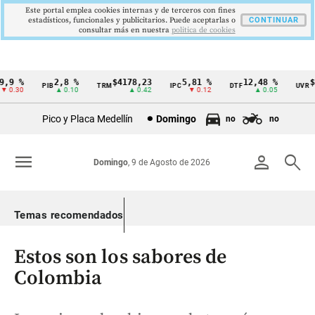
Este portal emplea cookies internas y de terceros con fines
estadísticos, funcionales y publicitarios. Puede aceptarlas o
CONTINUAR
consultar más en nuestra
politica de cookies
9 %
2,8 %
$4178,23
5,81 %
12,48 %
$38
PIB
TRM
IPC
DTF
UVR
Cintillo
0.30
▲ 0.10
▲ 0.42
▼ 0.12
▲ 0.05
de
Pico y Placa Medellín
Domingo
no
no
indicadores
económicos
menu
person
search
Domingo
, 9 de Agosto de 2026
Colombia
Temas recomendados
Estos son los sabores de
Colombia