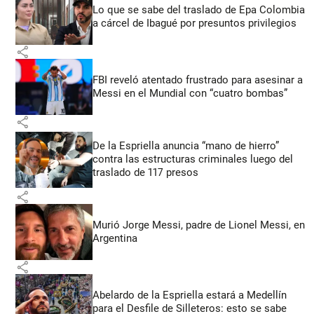
Lo que se sabe del traslado de Epa Colombia
a cárcel de Ibagué por presuntos privilegios
share
FBI reveló atentado frustrado para asesinar a
Messi en el Mundial con “cuatro bombas”
share
De la Espriella anuncia “mano de hierro”
contra las estructuras criminales luego del
traslado de 117 presos
share
Murió Jorge Messi, padre de Lionel Messi, en
Argentina
share
Abelardo de la Espriella estará a Medellín
para el Desfile de Silleteros: esto se sabe