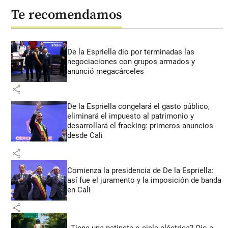
Te recomendamos
De la Espriella dio por terminadas las
negociaciones con grupos armados y
anunció megacárceles
share
De la Espriella congelará el gasto público,
eliminará el impuesto al patrimonio y
desarrollará el fracking: primeros anuncios
desde Cali
share
Comienza la presidencia de De la Espriella:
así fue el juramento y la imposición de banda
en Cali
share
¿Tiene una patineta o cicla eléctrica? Ojo a