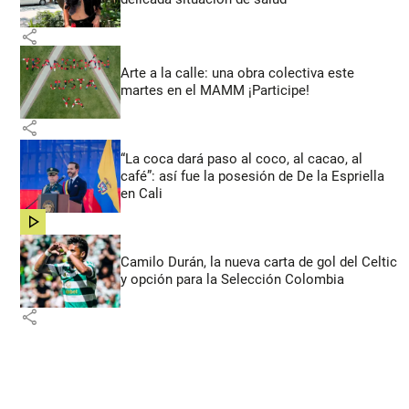
share
Arte a la calle: una obra colectiva este
martes en el MAMM ¡Participe!
share
“La coca dará paso al coco, al cacao, al
café”: así fue la posesión de De la Espriella
en Cali
share
Camilo Durán, la nueva carta de gol del Celtic
y opción para la Selección Colombia
share