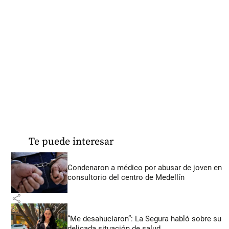
Te puede interesar
Condenaron a médico por abusar de joven en
consultorio del centro de Medellín
share
“Me desahuciaron”: La Segura habló sobre su
delicada situación de salud