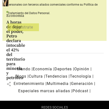
personales con terceros aliados comerciales
conforme su Política de
Tratamiento del Datos Personal.
Economía
A horas
de dejar
el poder,
Petro
declara
intocable
el 42%
del
territorio
para
minería
Mundo
Economía
Deportes
Opinión
y
Blogs
Cultura
Tendencias
Tecnología
petróleo
share
Entretenimiento
Multimedia
Generación
Especiales marcas aliadas
Pódcast
REDES SOCIALES