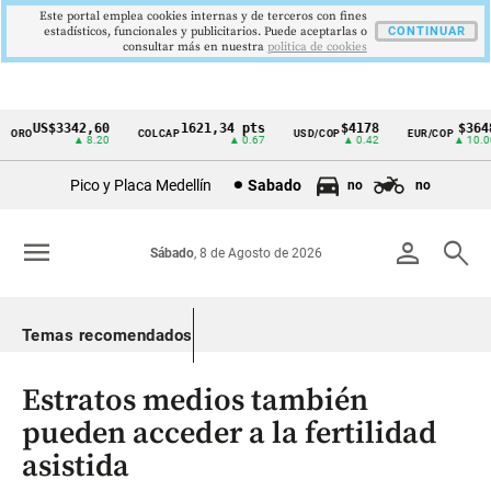
Este portal emplea cookies internas y de terceros con fines
estadísticos, funcionales y publicitarios. Puede aceptarlas o
CONTINUAR
consultar más en nuestra
politica de cookies
US$3342,60
1621,34 pts
$4178
$3648
ORO
COLCAP
USD/COP
EUR/COP
Cintillo
▲ 8.20
▲ 0.67
▲ 0.42
▲ 10.00
de
Pico y Placa Medellín
Sabado
no
no
indicadores
económicos
menu
person
search
Sábado
, 8 de Agosto de 2026
Colombia
Temas recomendados
Estratos medios también
pueden acceder a la fertilidad
asistida