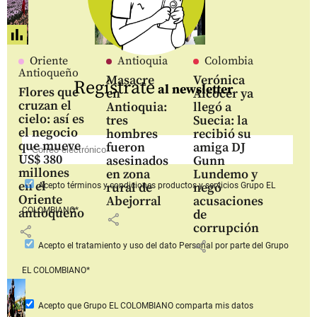
Oriente
Antioquia
Colombia
Antioqueño
Masacre
Verónica
Regístrate
al newsletter
Flores que
en
Alcocer ya
cruzan el
Antioquia:
llegó a
cielo: así es
tres
Suecia: la
el negocio
hombres
recibió su
que mueve
fueron
amiga DJ
US$ 380
asesinados
Gunn
millones
en zona
Lundemo y
en el
rural de
negó
Acepto
términos y condiciones productos y servicios
Grupo EL
Oriente
Abejorral
acusaciones
COLOMBIANO*
antioqueño
de
share
corrupción
share
share
Acepto
el tratamiento y uso del dato Personal
por parte del Grupo
EL COLOMBIANO*
Acepto que Grupo EL COLOMBIANO
comparta mis datos