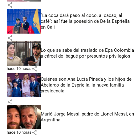
share
“La coca dará paso al coco, al cacao, al
café”: así fue la posesión de De la Espriella
en Cali
share
Lo que se sabe del traslado de Epa Colombia
a cárcel de Ibagué por presuntos privilegios
share
hace 10 horas
Quiénes son Ana Lucía Pineda y los hijos de
Abelardo de la Espriella, la nueva familia
presidencial
share
Murió Jorge Messi, padre de Lionel Messi, en
Argentina
share
hace 10 horas