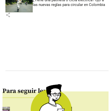
las nuevas reglas para circular en Colombia
share
Para seguir leyendo