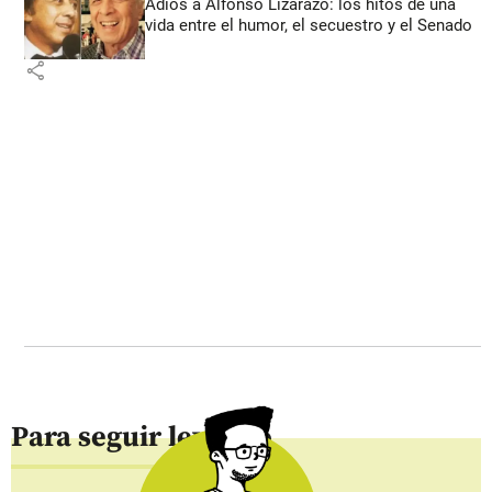
Adiós a Alfonso Lizarazo: los hitos de una
vida entre el humor, el secuestro y el Senado
share
Para seguir leyendo