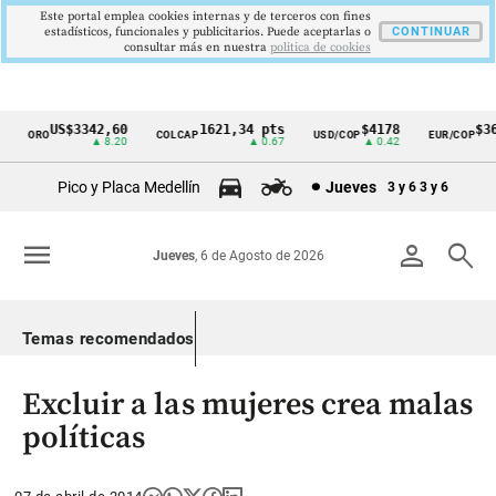
Este portal emplea cookies internas y de terceros con fines
estadísticos, funcionales y publicitarios. Puede aceptarlas o
CONTINUAR
consultar más en nuestra
politica de cookies
US$3342,60
1621,34 pts
$4178
$369
ORO
COLCAP
USD/COP
EUR/COP
Cintillo
▲ 8.20
▲ 0.67
▲ 0.42
de
Pico y Placa Medellín
Jueves
3 y 6
3 y 6
indicadores
económicos
menu
person
search
Jueves
, 6 de Agosto de 2026
Colombia
Temas recomendados
Excluir a las mujeres crea malas
políticas