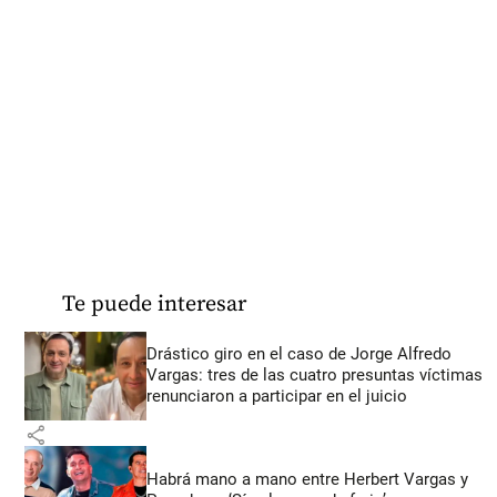
Te puede interesar
Drástico giro en el caso de Jorge Alfredo
Vargas: tres de las cuatro presuntas víctimas
renunciaron a participar en el juicio
share
Habrá mano a mano entre Herbert Vargas y