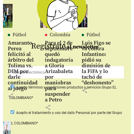
Fútbol
Colombia
Fútbol
Amaranto
Para el 2 de
Luis Figo se
Regístrate
al newsletter
Perea
septiembre
va contra
felicitó al
quedó
Infantino:
árbitro del
indagatoria
pidió su
Tolima vs.
a Gloria
dimisión de
DIM por
Arizabaleta
la FiFA y lo
darle
por
tachó de
continuidad
maniobras
“deshonesto”
al juego
para
Acepto
términos y condiciones productos y servicios
Grupo EL
share
suspender
share
COLOMBIANO*
a Petro
share
Acepto
el tratamiento y uso del dato Personal
por parte del Grupo
EL COLOMBIANO*