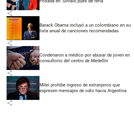
Posada en ‘Sírvalo pues de feria’
share
Barack Obama incluyó a un colombiano en su
lista anual de canciones recomendadas
share
Condenaron a médico por abusar de joven en
consultorio del centro de Medellín
share
Milei prohíbe ingreso de extranjeros que
expresen mensajes de odio hacia Argentina
share