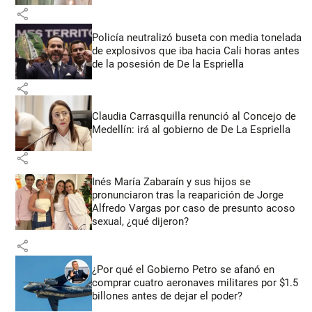
share
Policía neutralizó buseta con media tonelada
de explosivos que iba hacia Cali horas antes
de la posesión de De la Espriella
share
Claudia Carrasquilla renunció al Concejo de
Medellín: irá al gobierno de De La Espriella
share
Inés María Zabaraín y sus hijos se
pronunciaron tras la reaparición de Jorge
Alfredo Vargas por caso de presunto acoso
sexual, ¿qué dijeron?
share
¿Por qué el Gobierno Petro se afanó en
comprar cuatro aeronaves militares por $1.5
billones antes de dejar el poder?