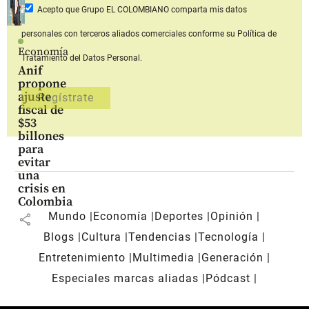
Acepto que Grupo EL COLOMBIANO
comparta mis datos
personales con terceros aliados comerciales
conforme su Política de
Economía
Tratamiento del Datos Personal.
Anif
propone
ajuste
fiscal de
$53
billones
para
evitar
una
crisis en
Colombia
Mundo
Economía
Deportes
Opinión
share
Blogs
Cultura
Tendencias
Tecnología
Entretenimiento
Multimedia
Generación
Especiales marcas aliadas
Pódcast