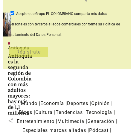
Acepto que Grupo EL COLOMBIANO
comparta mis datos
personales con terceros aliados comerciales
conforme su Política de
Tratamiento del Datos Personal.
Antioquia
Antioquia
es la
segunda
región de
Colombia
con más
adultos
mayores:
hay más
Mundo
Economía
Deportes
Opinión
de 1,1
Blogs
Cultura
Tendencias
Tecnología
millones
share
Entretenimiento
Multimedia
Generación
Especiales marcas aliadas
Pódcast