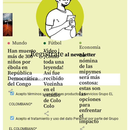
Mundo
Fútbol
Economía
Han muerto
Video |
Regístrate
al newsletter
La
más de 300
¡Como
nómina
niños por
toda una
de las
ébola en
leyenda!
mipymes
República
Así fue
será más
Democrática
recibido
costosa:
del Congo
Vozinha
estas son
en el
share
las
estadio
Acepto
términos y condiciones productos y servicios
Grupo EL
opciones
de Colo
para
COLOMBIANO*
Colo
enfrentar
share
el
Acepto
el tratamiento y uso del dato Personal
por parte del Grupo
impacto
share
EL COLOMBIANO*