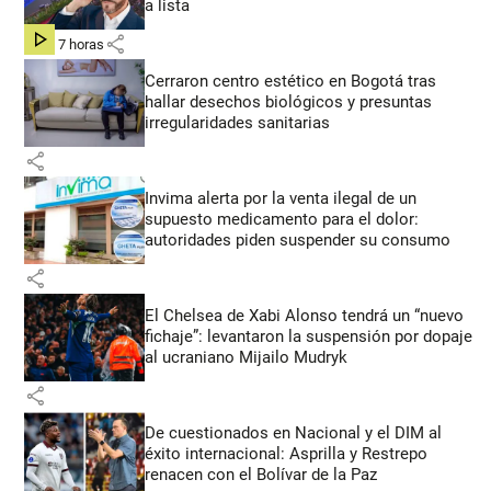
a lista
share
hace 7 horas
Cerraron centro estético en Bogotá tras
hallar desechos biológicos y presuntas
irregularidades sanitarias
share
Invima alerta por la venta ilegal de un
supuesto medicamento para el dolor:
autoridades piden suspender su consumo
share
El Chelsea de Xabi Alonso tendrá un “nuevo
fichaje”: levantaron la suspensión por dopaje
al ucraniano Mijailo Mudryk
share
De cuestionados en Nacional y el DIM al
éxito internacional: Asprilla y Restrepo
renacen con el Bolívar de la Paz