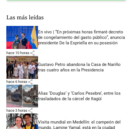
Las más leídas
En vivo | “En próximas horas firmaré decreto
de congelamiento del gasto público”, anuncia
presidente De la Espriella en su posesión
share
hace 10 horas
Gustavo Petro abandona la Casa de Nariño
tras cuatro años en la Presidencia
share
hace 6 horas
Alias ‘Douglas’ y ‘Carlos Pesebre’, entre los
trasladados de la cárcel de Itagüí
share
hace 3 horas
Visita mundial en Medellín: el campeón del
mundo, Lamine Yamal, está en la ciudad