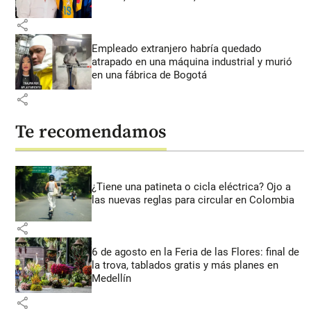
share
Empleado extranjero habría quedado
atrapado en una máquina industrial y murió
en una fábrica de Bogotá
share
Te recomendamos
¿Tiene una patineta o cicla eléctrica? Ojo a
las nuevas reglas para circular en Colombia
share
6 de agosto en la Feria de las Flores: final de
la trova, tablados gratis y más planes en
Medellín
share