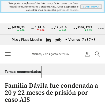
Este portal emplea cookies internas y de terceros con fines
estadísticos, funcionales y publicitarios. Puede aceptarlas o
CONTINUAR
consultar más en nuestra
politica de cookies
$4178,23
5,81 %
12,48 %
$386,1273
TRM
IPC
DTF
UVR
SMMLV
Cintillo
▲ 0.42
▼ 0.12
▲ 0.05
▲ 0.03
de
Pico y Placa Medellín
Viernes
7 y 9
7 y 9
indicadores
económicos
menu
person
search
Viernes
, 7 de Agosto de 2026
Colombia
Temas recomendados
Familia Dávila fue condenada a
20 y 22 meses de prisión por
caso AIS