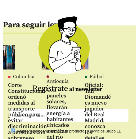
Para seguir leyendo
Colombia
Fútbol
Antioquia
Corte
Oficial:
Regístrate
al newsletter
Con
Constitucional
Yan
paneles
ordenó
Diomandé
solares,
medidas al
es nuevo
llevarán
transporte
jugador
energía a
público para
del Real
habitantes
evitar
Madrid;
ubicados
discriminación
conozca
a orillas
a personas con
los
Acepto
términos y condiciones productos y servicios
Grupo EL
del río
sobrepeso
detalles