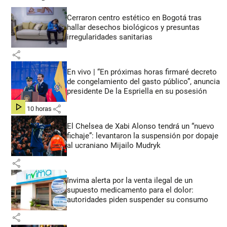
Cerraron centro estético en Bogotá tras
hallar desechos biológicos y presuntas
irregularidades sanitarias
share
En vivo | “En próximas horas firmaré decreto
de congelamiento del gasto público”, anuncia
presidente De la Espriella en su posesión
share
hace 10 horas
El Chelsea de Xabi Alonso tendrá un “nuevo
fichaje”: levantaron la suspensión por dopaje
al ucraniano Mijailo Mudryk
share
Invima alerta por la venta ilegal de un
supuesto medicamento para el dolor:
autoridades piden suspender su consumo
share