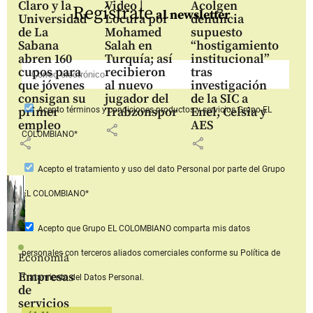
Claro y la
Video |
Acolgen
Regístrate
al newsletter
Universidad
Locura por
denuncia
de La
Mohamed
supuesto
Sabana
Salah en
“hostigamiento
abren 160
Turquía; así
institucional”
cupos para
recibieron
tras
que jóvenes
al nuevo
investigación
consigan su
jugador del
de la SIC a
primer
Trabzonspor
Enel, Celsia y
Acepto
términos y condiciones productos y servicios
Grupo EL
empleo
AES
share
COLOMBIANO*
share
share
Acepto
el tratamiento y uso del dato Personal
por parte del Grupo
EL COLOMBIANO*
Acepto que Grupo EL COLOMBIANO
comparta mis datos
personales con terceros aliados comerciales
conforme su Política de
Economía
Empresas
Tratamiento del Datos Personal.
de
servicios