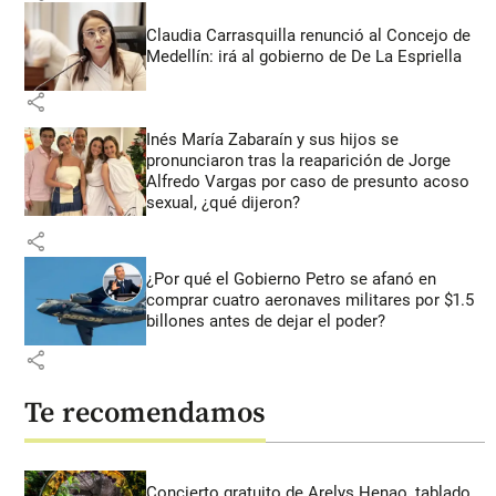
Claudia Carrasquilla renunció al Concejo de
Medellín: irá al gobierno de De La Espriella
share
Inés María Zabaraín y sus hijos se
pronunciaron tras la reaparición de Jorge
Alfredo Vargas por caso de presunto acoso
sexual, ¿qué dijeron?
share
¿Por qué el Gobierno Petro se afanó en
comprar cuatro aeronaves militares por $1.5
billones antes de dejar el poder?
share
Te recomendamos
Concierto gratuito de Arelys Henao, tablado