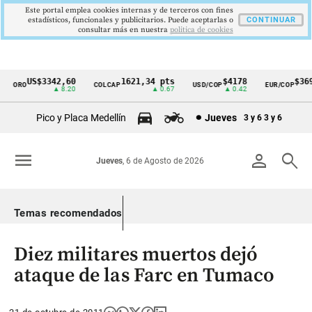
Este portal emplea cookies internas y de terceros con fines
estadísticos, funcionales y publicitarios. Puede aceptarlas o
CONTINUAR
consultar más en nuestra
politica de cookies
US$3342,60
1621,34 pts
$4178
$3697
ORO
COLCAP
USD/COP
EUR/COP
Cintillo
▲ 8.20
▲ 0.67
▲ 0.42
—
de
Pico y Placa Medellín
Jueves
3 y 6
3 y 6
indicadores
económicos
menu
person
search
Jueves
, 6 de Agosto de 2026
Colombia
Temas recomendados
Diez militares muertos dejó
ataque de las Farc en Tumaco