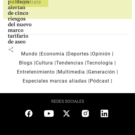
públicos
alertan
de cinco
riesgos
del nuevo
marco
tarifario
de aseo
share
Mundo
Economía
Deportes
Opinión
Blogs
Cultura
Tendencias
Tecnología
Entretenimiento
Multimedia
Generación
Especiales marcas aliadas
Pódcast
REDES SOCIALES