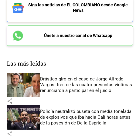
Siga las noticias de EL COLOMBIANO desde Google
News
Únete a nuestro canal de Whatsapp
Las más leídas
Drástico giro en el caso de Jorge Alfredo
Vargas: tres de las cuatro presuntas víctimas
renunciaron a participar en el juicio
share
Policía neutralizó buseta con media tonelada
de explosivos que iba hacia Cali horas antes
de la posesión de De la Espriella
share