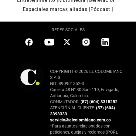
Entretenimiento
Multimedia
Generación
Especiales marcas aliadas
Pódcast
REDES SOCIALES
COPYRIGHT © 2026 EL COLOMBIANO
S.A.S
NIT: 890901352-3
Carrera 48 N° 30 Sur - 119, Envigado,
Antioquia, Colombia.
CONMUTADOR:
(57) (604) 3315252
ATENCIÓN AL CLIENTE:
(57) (604)
3393333
servicio@elcolombiano.com.co
*Para asuntos relacionados con
peticiones, quejas y reclamos (PQR),