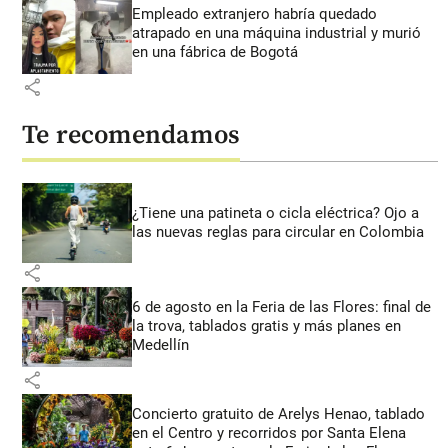
Empleado extranjero habría quedado
atrapado en una máquina industrial y murió
en una fábrica de Bogotá
share
Te recomendamos
¿Tiene una patineta o cicla eléctrica? Ojo a
las nuevas reglas para circular en Colombia
share
6 de agosto en la Feria de las Flores: final de
la trova, tablados gratis y más planes en
Medellín
share
Concierto gratuito de Arelys Henao, tablado
en el Centro y recorridos por Santa Elena