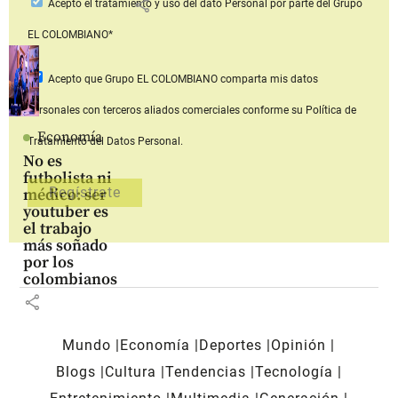
share
Acepto
el tratamiento y uso del dato Personal
por parte del Grupo
EL COLOMBIANO*
Acepto que Grupo EL COLOMBIANO
comparta mis datos
personales con terceros aliados comerciales
conforme su Política de
Economía
Tratamiento del Datos Personal.
No es
futbolista ni
médico: ser
youtuber es
el trabajo
más soñado
por los
colombianos
share
Mundo
Economía
Deportes
Opinión
Blogs
Cultura
Tendencias
Tecnología