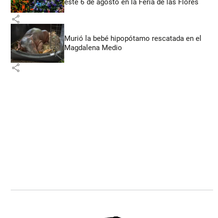
este 6 de agosto en la Feria de las Flores
share
Murió la bebé hipopótamo rescatada en el
Magdalena Medio
share