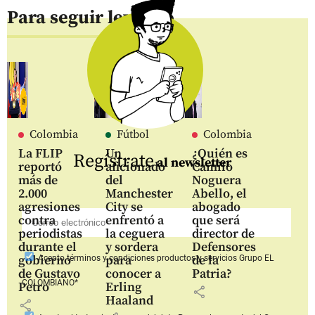
Para seguir leyendo
Colombia
Fútbol
Colombia
La FLIP
Un
¿Quién es
Regístrate
al newsletter
reportó
aficionado
Camilo
más de
del
Noguera
2.000
Manchester
Abello, el
agresiones
City se
abogado
contra
enfrentó a
que será
periodistas
la ceguera
director de
durante el
y sordera
Defensores
gobierno
para
de la
Acepto
términos y condiciones productos y servicios
Grupo EL
de Gustavo
conocer a
Patria?
COLOMBIANO*
Petro
Erling
share
Haaland
share