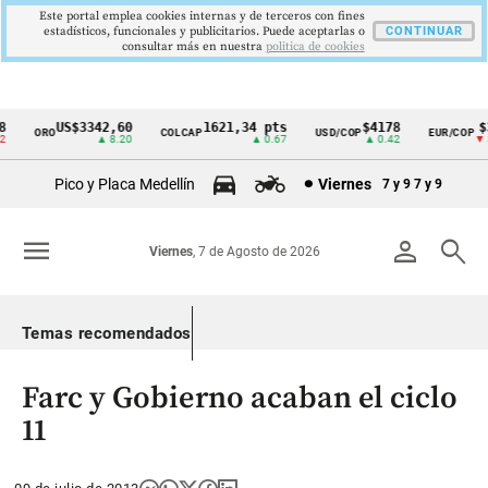
Este portal emplea cookies internas y de terceros con fines
estadísticos, funcionales y publicitarios. Puede aceptarlas o
CONTINUAR
consultar más en nuestra
politica de cookies
US$3342,60
1621,34 pts
$4178
$3
ORO
COLCAP
USD/COP
EUR/COP
Cintillo
▲ 8.20
▲ 0.67
▲ 0.42
▼ 33
de
Pico y Placa Medellín
Viernes
7 y 9
7 y 9
indicadores
económicos
menu
person
search
Viernes
, 7 de Agosto de 2026
Colombia
Temas recomendados
Farc y Gobierno acaban el ciclo
11