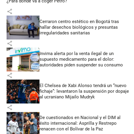
¿Para dónde va a coger Petro?
share
Cerraron centro estético en Bogotá tras
hallar desechos biológicos y presuntas
irregularidades sanitarias
share
Invima alerta por la venta ilegal de un
supuesto medicamento para el dolor:
autoridades piden suspender su consumo
share
El Chelsea de Xabi Alonso tendrá un “nuevo
fichaje”: levantaron la suspensión por dopaje
al ucraniano Mijailo Mudryk
share
De cuestionados en Nacional y el DIM al
éxito internacional: Asprilla y Restrepo
renacen con el Bolívar de la Paz