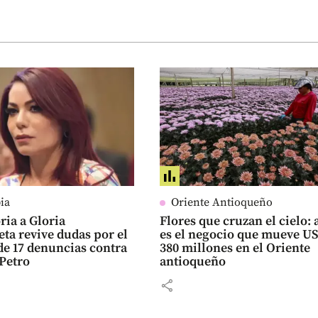
ia
Oriente Antioqueño
ria a Gloria
Flores que cruzan el cielo: 
eta revive dudas por el
es el negocio que mueve U
de 17 denuncias contra
380 millones en el Oriente
Petro
antioqueño
share