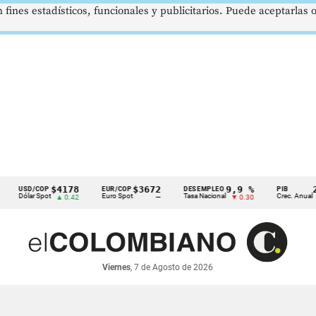
 fines estadísticos, funcionales y publicitarios. Puede aceptarlas
$4178
$3672
9,9 %
2,8 %
D/COP
EUR/COP
DESEMPLEO
PIB
lar Spot
Euro Spot
Tasa Nacional
Crec. Anual
▲ 0.42
—
▼ 0.30
▲ 0.10
Viernes
, 7 de Agosto de 2026