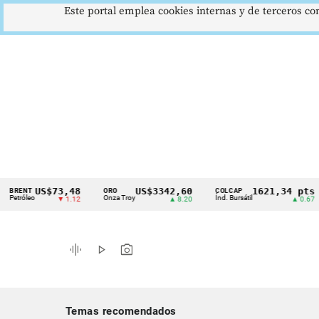
Este portal emplea cookies internas y de terceros con
US$73,48
US$3342,60
1621,34 pts
T
ORO
COLCAP
US
Cintillo
leo
Onza Troy
Índ. Bursátil
Dó
▼ 1.12
▲ 8.20
▲ 0.67
de
indicadores
graphic_eq
play_arrow
photo_camera
económicos
Colombia
Temas recomendados