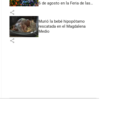
6 de agosto en la Feria de las
Flores
share
Murió la bebé hipopótamo
rescatada en el Magdalena
Medio
share