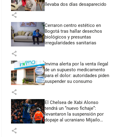
llevaba dos días desaparecido
share
Cerraron centro estético en
Bogotá tras hallar desechos
biológicos y presuntas
irregularidades sanitarias
share
Invima alerta por la venta ilegal
de un supuesto medicamento
para el dolor: autoridades piden
suspender su consumo
share
El Chelsea de Xabi Alonso
tendrá un “nuevo fichaje”:
levantaron la suspensión por
dopaje al ucraniano Mijailo
Mudryk
share