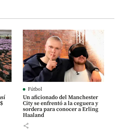
Fútbol
así
Un aficionado del Manchester
S$
City se enfrentó a la ceguera y
sordera para conocer a Erling
Haaland
share