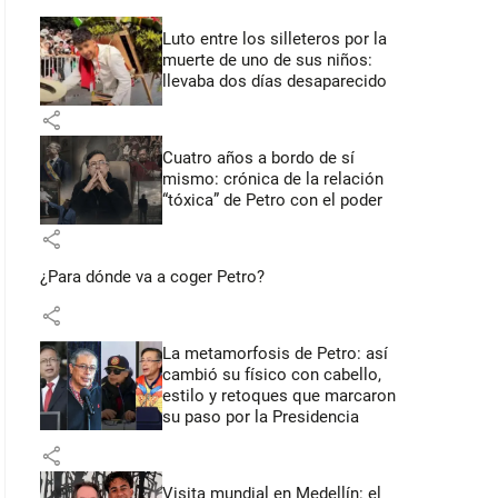
Luto entre los silleteros por la
muerte de uno de sus niños:
llevaba dos días desaparecido
share
Cuatro años a bordo de sí
mismo: crónica de la relación
“tóxica” de Petro con el poder
share
¿Para dónde va a coger Petro?
share
La metamorfosis de Petro: así
cambió su físico con cabello,
estilo y retoques que marcaron
su paso por la Presidencia
share
Visita mundial en Medellín: el