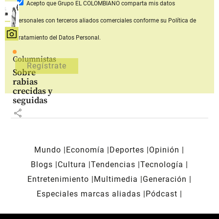
Acepto que Grupo EL COLOMBIANO
comparta mis datos
personales con terceros aliados comerciales
conforme su Política de
Tratamiento del Datos Personal.
Columnistas
Sobre
rabias
crecidas y
seguidas
share
Mundo
Economía
Deportes
Opinión
Blogs
Cultura
Tendencias
Tecnología
Entretenimiento
Multimedia
Generación
Especiales marcas aliadas
Pódcast