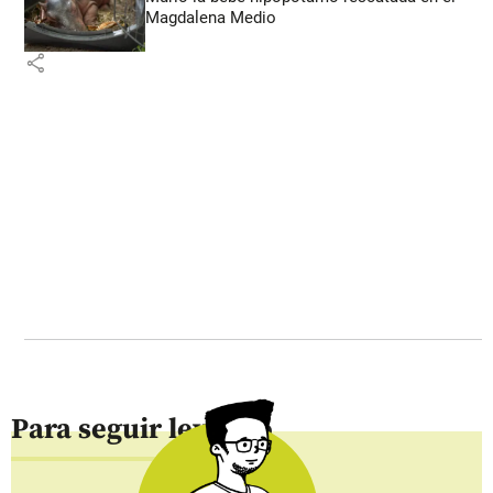
Magdalena Medio
share
Para seguir leyendo