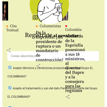
Cita
Columnistas
Colombia
Textual
De la
Regístrate
al newsletter
Abelardo
Espriella: ¿un
de la
presidente de
Espriella
ruptura o un
posesionó
share
mandatario
a sus 18
de
ministros,
construcción?
al
share
director
Acepto
términos y condiciones productos y servicios
Grupo EL
del Dapre
y a la
COLOMBIANO*
consejera
para las
Acepto
el tratamiento y uso del dato Personal
por parte del Grupo
regiones
share
EL COLOMBIANO*