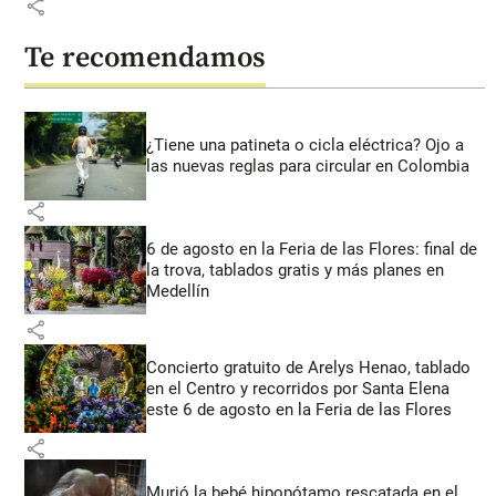
share
Te recomendamos
¿Tiene una patineta o cicla eléctrica? Ojo a
las nuevas reglas para circular en Colombia
share
6 de agosto en la Feria de las Flores: final de
la trova, tablados gratis y más planes en
Medellín
share
Concierto gratuito de Arelys Henao, tablado
en el Centro y recorridos por Santa Elena
este 6 de agosto en la Feria de las Flores
share
Murió la bebé hipopótamo rescatada en el