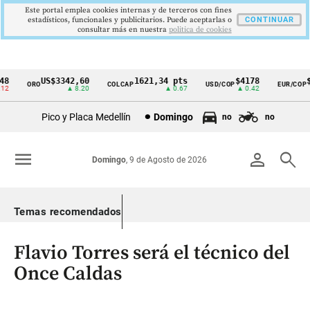
Este portal emplea cookies internas y de terceros con fines
estadísticos, funcionales y publicitarios. Puede aceptarlas o
CONTINUAR
consultar más en nuestra
politica de cookies
US$3342,60
1621,34 pts
$4178
$3
ORO
COLCAP
USD/COP
EUR/COP
Cintillo
▲ 8.20
▲ 0.67
▲ 0.42
de
Pico y Placa Medellín
Domingo
no
no
indicadores
económicos
menu
person
search
Domingo
, 9 de Agosto de 2026
Colombia
Temas recomendados
Flavio Torres será el técnico del
Once Caldas