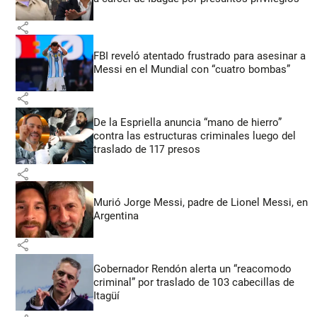
share
FBI reveló atentado frustrado para asesinar a
Messi en el Mundial con “cuatro bombas”
share
De la Espriella anuncia “mano de hierro”
contra las estructuras criminales luego del
traslado de 117 presos
share
Murió Jorge Messi, padre de Lionel Messi, en
Argentina
share
Gobernador Rendón alerta un “reacomodo
criminal” por traslado de 103 cabecillas de
Itagüí