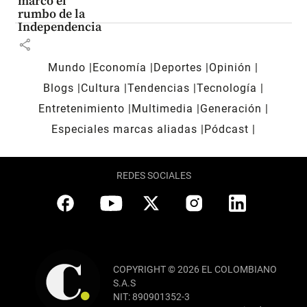
marcó el
rumbo de la
Independencia
share
Mundo
Economía
Deportes
Opinión
Blogs
Cultura
Tendencias
Tecnología
Entretenimiento
Multimedia
Generación
Especiales marcas aliadas
Pódcast
REDES SOCIALES
COPYRIGHT © 2026 EL COLOMBIANO
S.A.S
NIT: 890901352-3