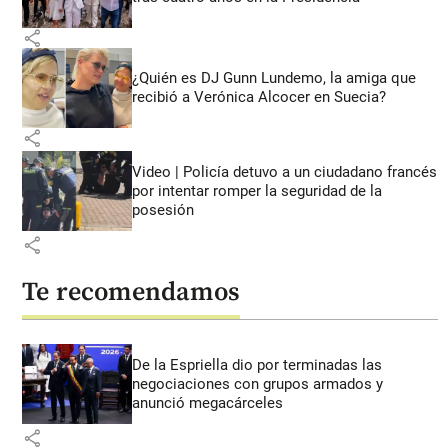
share
¿Quién es DJ Gunn Lundemo, la amiga que
recibió a Verónica Alcocer en Suecia?
share
Video | Policía detuvo a un ciudadano francés
por intentar romper la seguridad de la
posesión
share
Te recomendamos
De la Espriella dio por terminadas las
negociaciones con grupos armados y
anunció megacárceles
share