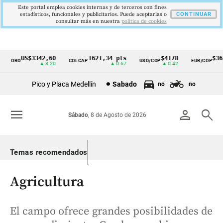
Este portal emplea cookies internas y de terceros con fines
estadísticos, funcionales y publicitarios. Puede aceptarlas o
CONTINUAR
consultar más en nuestra
politica de cookies
US$3342,60
1621,34 pts
$4178
$3639
ORO
COLCAP
USD/COP
EUR/COP
Cintillo
▲ 8.20
▲ 0.67
▲ 0.42
—
de
Pico y Placa Medellín
Sabado
no
no
indicadores
económicos
menu
person
search
Sábado
, 8 de Agosto de 2026
Colombia
Temas recomendados
Agricultura
El campo ofrece grandes posibilidades de