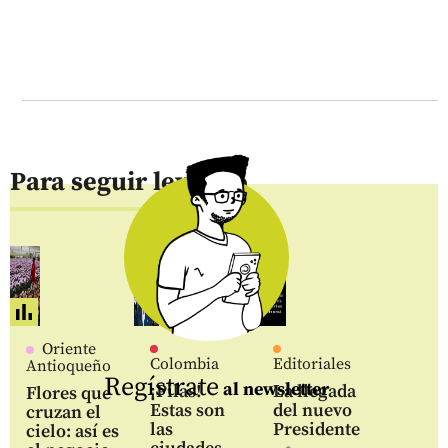
Para seguir leyendo
Oriente
Colombia
Editoriales
Antioqueño
Regístrate
al newsletter
¡Pilas!
La llegada
Flores que
Estas son
del nuevo
cruzan el
las
Presidente
cielo: así es