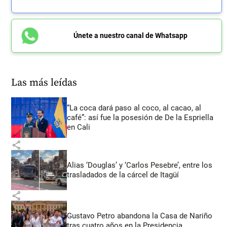
Únete a nuestro canal de Whatsapp
Las más leídas
“La coca dará paso al coco, al cacao, al
café”: así fue la posesión de De la Espriella
en Cali
share
Alias ‘Douglas’ y ‘Carlos Pesebre’, entre los
trasladados de la cárcel de Itagüí
share
Gustavo Petro abandona la Casa de Nariño
tras cuatro años en la Presidencia