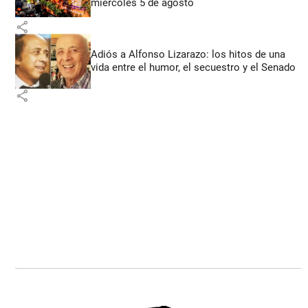
miércoles 5 de agosto
share
Adiós a Alfonso Lizarazo: los hitos de una
vida entre el humor, el secuestro y el Senado
share