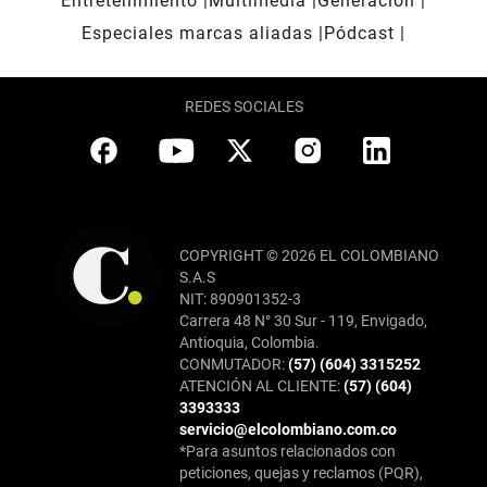
Entretenimiento
Multimedia
Generación
Especiales marcas aliadas
Pódcast
REDES SOCIALES
COPYRIGHT © 2026 EL COLOMBIANO
S.A.S
NIT: 890901352-3
Carrera 48 N° 30 Sur - 119, Envigado,
Antioquia, Colombia.
CONMUTADOR:
(57) (604) 3315252
ATENCIÓN AL CLIENTE:
(57) (604)
3393333
servicio@elcolombiano.com.co
*Para asuntos relacionados con
peticiones, quejas y reclamos (PQR),