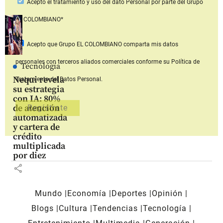
Acepto
el tratamiento y uso del dato Personal
por parte del Grupo
EL COLOMBIANO*
Acepto que Grupo EL COLOMBIANO
comparta mis datos
personales con terceros aliados comerciales
conforme su Política de
Tecnología
Nequi revela
Tratamiento del Datos Personal.
su estrategia
con IA: 80%
de atención
automatizada
y cartera de
crédito
multiplicada
por diez
share
Mundo
Economía
Deportes
Opinión
Blogs
Cultura
Tendencias
Tecnología