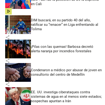
en Cali
share
DIM buscará, en su partido 40 del año,
ratificar su “renacer” en Liga enfrentando al
Tolima
share
¡Pilas con las quemas! Barbosa decretó
alerta naranja por incendios forestales
share
Condenaron a médico por abusar de joven en
consultorio del centro de Medellín
share
EE. UU. investiga ciberataques contra
sistemas de agua en al menos siete estados;
sospechas apuntan a Irán