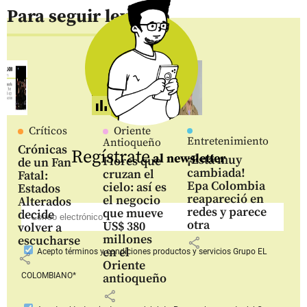
Para seguir leyendo
Críticos
Oriente
Entretenimiento
Antioqueño
Crónicas
Regístrate
al newsletter
¡Está muy
Flores que
de un Fan
cambiada!
cruzan el
Fatal:
Epa Colombia
cielo: así es
Estados
reapareció en
el negocio
Alterados
redes y parece
que mueve
decide
otra
US$ 380
volver a
millones
escucharse
share
en el
Acepto
términos y condiciones productos y servicios
Grupo EL
share
Oriente
COLOMBIANO*
antioqueño
share