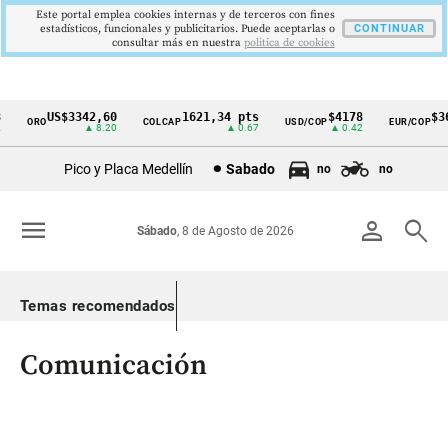
Este portal emplea cookies internas y de terceros con fines
estadísticos, funcionales y publicitarios. Puede aceptarlas o
CONTINUAR
consultar más en nuestra
politica de cookies
US$3342,60
1621,34 pts
$4178
$363
ORO
COLCAP
USD/COP
EUR/COP
Cintillo
▲ 8.20
▲ 0.67
▲ 0.42
de
Pico y Placa Medellín
Sabado
no
no
indicadores
económicos
menu
person
search
Sábado
, 8 de Agosto de 2026
Colombia
Temas recomendados
Comunicación