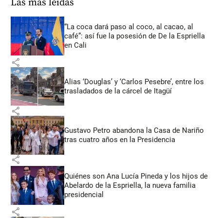
Las más leídas
“La coca dará paso al coco, al cacao, al
café”: así fue la posesión de De la Espriella
en Cali
share
Alias ‘Douglas’ y ‘Carlos Pesebre’, entre los
trasladados de la cárcel de Itagüí
share
Gustavo Petro abandona la Casa de Nariño
tras cuatro años en la Presidencia
share
Quiénes son Ana Lucía Pineda y los hijos de
Abelardo de la Espriella, la nueva familia
presidencial
share