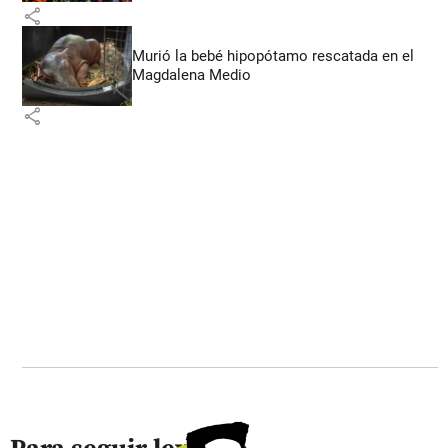
share
Murió la bebé hipopótamo rescatada en el
Magdalena Medio
share