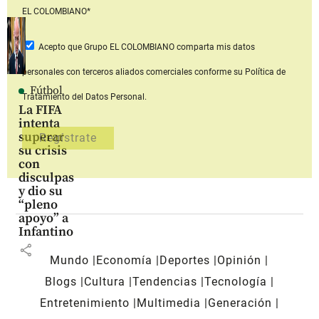
EL COLOMBIANO*
Acepto que Grupo EL COLOMBIANO
comparta mis datos
personales con terceros aliados comerciales
conforme su Política de
Fútbol
Tratamiento del Datos Personal.
La FIFA
intenta
superar
su crisis
con
disculpas
y dio su
“pleno
apoyo” a
Infantino
share
Mundo
Economía
Deportes
Opinión
Blogs
Cultura
Tendencias
Tecnología
Entretenimiento
Multimedia
Generación