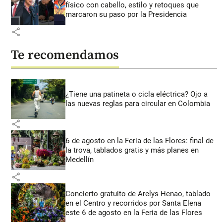
físico con cabello, estilo y retoques que
marcaron su paso por la Presidencia
share
Te recomendamos
¿Tiene una patineta o cicla eléctrica? Ojo a
las nuevas reglas para circular en Colombia
share
6 de agosto en la Feria de las Flores: final de
la trova, tablados gratis y más planes en
Medellín
share
Concierto gratuito de Arelys Henao, tablado
en el Centro y recorridos por Santa Elena
este 6 de agosto en la Feria de las Flores