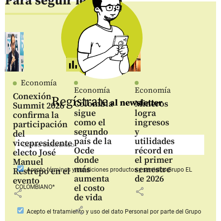
Para seguir leyendo
Economía
Economía
Economía
Conexión
Regístrate
al newsletter
Colombia
Mineros
Summit 2026
sigue
logra
confirma la
como el
ingresos
participación
segundo
y
del
país de la
utilidades
vicepresidente
Ocde
récord en
electo José
donde
el primer
Manuel
más
semestre
Restrepo en el
Acepto
términos y condiciones productos y servicios
Grupo EL
aumenta
de 2026
evento
el costo
COLOMBIANO*
share
share
de vida
share
Acepto
el tratamiento y uso del dato Personal
por parte del Grupo