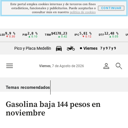
Este portal emplea cookies internas y de terceros con fines
estadísticos, funcionales y publicitarios. Puede aceptarlas o
CONTINUAR
consultar más en nuestra
politica de cookies
9,9 %
2,8 %
$4178,23
5,81 %
12,48 %
O
PIB
TRM
IPC
DTF
UVR
Cintillo
▼ 0.30
▲ 0.10
▲ 0.42
▼ 0.12
▲ 0.05
de
Pico y Placa Medellín
Viernes
7 y 9
7 y 9
indicadores
económicos
menu
person
search
Viernes
, 7 de Agosto de 2026
Colombia
Temas recomendados
Gasolina baja 144 pesos en
noviembre