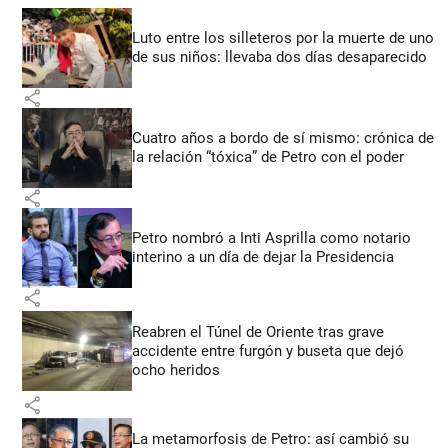
Luto entre los silleteros por la muerte de uno
de sus niños: llevaba dos días desaparecido
share
Cuatro años a bordo de sí mismo: crónica de
la relación “tóxica” de Petro con el poder
share
Petro nombró a Inti Asprilla como notario
interino a un día de dejar la Presidencia
share
Reabren el Túnel de Oriente tras grave
accidente entre furgón y buseta que dejó
ocho heridos
share
La metamorfosis de Petro: así cambió su