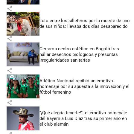
share
Luto entre los silleteros por la muerte de uno
de sus niños: llevaba dos días desaparecido
share
Cerraron centro estético en Bogotá tras
hallar desechos biológicos y presuntas
irregularidades sanitarias
share
Atlético Nacional recibió un emotivo
homenaje por su apuesta a la innovación y el
fútbol femenino
share
“¡Qué alegría tenerte!”: el emotivo homenaje
del Bayern a Luis Díaz tras su primer año en
el club alemán