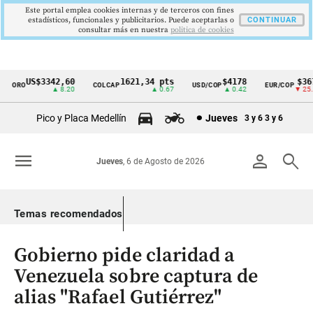
Este portal emplea cookies internas y de terceros con fines
estadísticos, funcionales y publicitarios. Puede aceptarlas o
CONTINUAR
consultar más en nuestra
politica de cookies
US$3342,60
1621,34 pts
$4178
$367
ORO
COLCAP
USD/COP
EUR/COP
Cintillo
▲ 8.20
▲ 0.67
▲ 0.42
▼ 25.0
de
Pico y Placa Medellín
Jueves
3 y 6
3 y 6
indicadores
económicos
menu
person
search
Jueves
, 6 de Agosto de 2026
Colombia
Temas recomendados
Gobierno pide claridad a
Venezuela sobre captura de
alias "Rafael Gutiérrez"