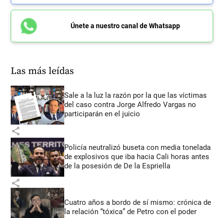
Únete a nuestro canal de Whatsapp
Las más leídas
Sale a la luz la razón por la que las víctimas
del caso contra Jorge Alfredo Vargas no
participarán en el juicio
share
Policía neutralizó buseta con media tonelada
de explosivos que iba hacia Cali horas antes
de la posesión de De la Espriella
share
Cuatro años a bordo de sí mismo: crónica de
la relación “tóxica” de Petro con el poder