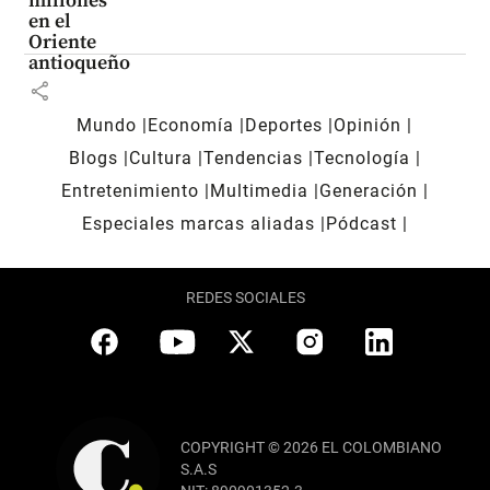
millones
en el
Oriente
antioqueño
share
Mundo
Economía
Deportes
Opinión
Blogs
Cultura
Tendencias
Tecnología
Entretenimiento
Multimedia
Generación
Especiales marcas aliadas
Pódcast
REDES SOCIALES
COPYRIGHT © 2026 EL COLOMBIANO
S.A.S