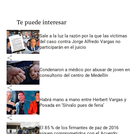
Te puede interesar
Sale a la luz la razón por la que las víctimas
del caso contra Jorge Alfredo Vargas no
participarán en el juicio
share
Condenaron a médico por abusar de joven en
consultorio del centro de Medellín
share
Habrá mano a mano entre Herbert Vargas y
Posada en ‘Sírvalo pues de feria’
share
El 85 % de los firmantes de paz de 2016
siguen comprometidos con el Acuerdo: