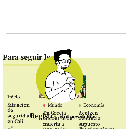
Para seguir leyendo
Inicio
Situación
Mundo
Economía
de
En Grecia
Acolgen
Regístrate
seguridad
al newsletter
encontraron
denuncia
en Cali
muerta a
supuesto
share