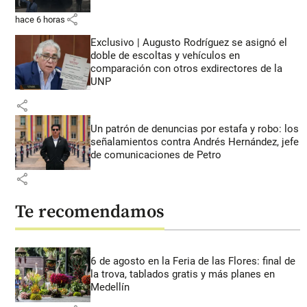
share
hace 6 horas
Exclusivo | Augusto Rodríguez se asignó el
doble de escoltas y vehículos en
comparación con otros exdirectores de la
UNP
share
Un patrón de denuncias por estafa y robo: los
señalamientos contra Andrés Hernández, jefe
de comunicaciones de Petro
share
Te recomendamos
6 de agosto en la Feria de las Flores: final de
la trova, tablados gratis y más planes en
Medellín