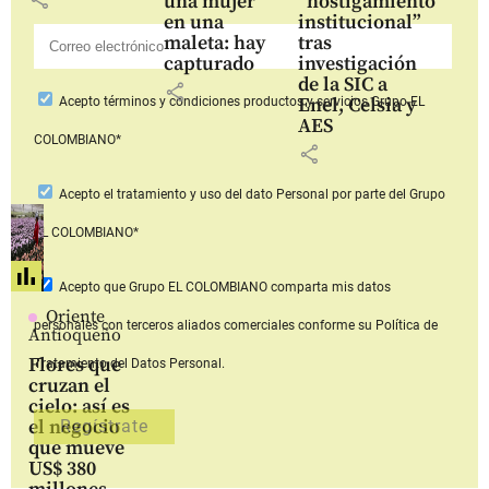
una mujer
“hostigamiento
en una
institucional”
maleta: hay
tras
capturado
investigación
de la SIC a
share
Enel, Celsia y
Acepto
términos y condiciones productos y servicios
Grupo EL
AES
COLOMBIANO*
share
Acepto
el tratamiento y uso del dato Personal
por parte del Grupo
EL COLOMBIANO*
Acepto que Grupo EL COLOMBIANO
comparta mis datos
Oriente
personales con terceros aliados comerciales
conforme su Política de
Antioqueño
Flores que
Tratamiento del Datos Personal.
cruzan el
cielo: así es
el negocio
que mueve
US$ 380