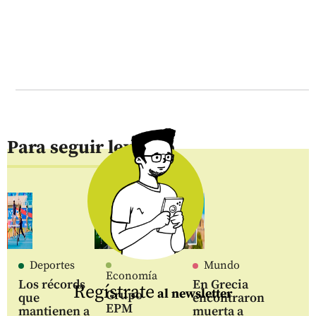
Para seguir leyendo
Deportes
Mundo
Economía
Los récords
En Grecia
Regístrate
al newsletter
Grupo
que
encontraron
EPM
mantienen a
muerta a