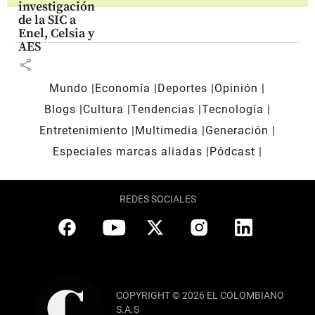
investigación
de la SIC a
Enel, Celsia y
AES
share
Mundo
Economía
Deportes
Opinión
Blogs
Cultura
Tendencias
Tecnología
Entretenimiento
Multimedia
Generación
Especiales marcas aliadas
Pódcast
REDES SOCIALES
COPYRIGHT © 2026 EL COLOMBIANO
S.A.S