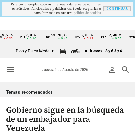
Este portal emplea cookies internas y de terceros con fines
estadísticos, funcionales y publicitarios. Puede aceptarlas o
CONTINUAR
consultar más en nuestra
politica de cookies
9,9 %
2,8 %
$4178,23
5,81 %
12,48 %
$
PIB
TRM
IPC
DTF
UVR
Cintillo
▼ 0.30
▲ 0.10
▲ 0.42
▼ 0.12
▲ 0.05
de
Pico y Placa Medellín
Jueves
3 y 6
3 y 6
indicadores
económicos
menu
person
search
Jueves
, 6 de Agosto de 2026
Colombia
Temas recomendados
Gobierno sigue en la búsqueda
de un embajador para
Venezuela