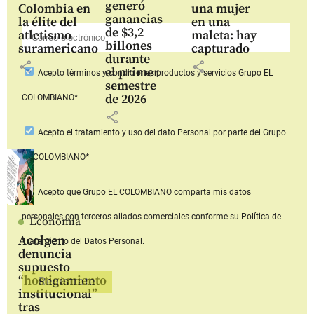
generó
Colombia en
una mujer
ganancias
la élite del
en una
de $3,2
atletismo
maleta: hay
billones
suramericano
capturado
durante
share
share
el primer
Acepto
términos y condiciones productos y servicios
Grupo EL
semestre
de 2026
COLOMBIANO*
share
Acepto
el tratamiento y uso del dato Personal
por parte del Grupo
EL COLOMBIANO*
Acepto que Grupo EL COLOMBIANO
comparta mis datos
personales con terceros aliados comerciales
conforme su Política de
Economía
Acolgen
Tratamiento del Datos Personal.
denuncia
supuesto
“hostigamiento
institucional”
tras