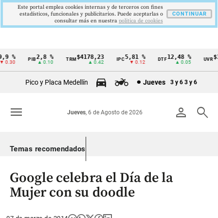
Este portal emplea cookies internas y de terceros con fines
estadísticos, funcionales y publicitarios. Puede aceptarlas o
CONTINUAR
consultar más en nuestra
politica de cookies
9 %
2,8 %
$4178,23
5,81 %
12,48 %
$38
PIB
TRM
IPC
DTF
UVR
Cintillo
0.30
▲ 0.10
▲ 0.42
▼ 0.12
▲ 0.05
de
Pico y Placa Medellín
Jueves
3 y 6
3 y 6
indicadores
económicos
menu
person
search
Jueves
, 6 de Agosto de 2026
Colombia
Temas recomendados
Google celebra el Día de la
Mujer con su doodle