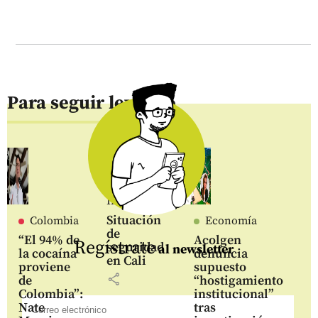
Para seguir leyendo
Inicio
Situación
Colombia
Economía
de
“El 94% de
Acolgen
Regístrate
seguridad
al newsletter
la cocaína
denuncia
en Cali
proviene
supuesto
share
de
“hostigamiento
Colombia”:
institucional”
Nate
tras