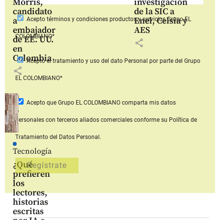
Morris,
investigación
candidato
de la SIC a
a
Enel, Celsia y
Acepto
términos y condiciones productos y servicios
Grupo EL
embajador
AES
COLOMBIANO*
de EE. UU.
share
en
Colombia
Acepto
el tratamiento y uso del dato Personal
por parte del Grupo
share
EL COLOMBIANO*
Acepto que Grupo EL COLOMBIANO
comparta mis datos
personales con terceros aliados comerciales
conforme su Política de
Tratamiento del Datos Personal.
Tecnología
¿Qué
prefieren
los
lectores,
historias
escritas