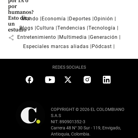
por IA o
por
humanos?
Esto dice
Mundo
Economía
Deportes
Opinión
un
Blogs
Cultura
Tendencias
Tecnología
estudio
share
Entretenimiento
Multimedia
Generación
Especiales marcas aliadas
Pódcast
REDES SOCIALES
COPYRIGHT © 2026 EL COLOMBIANO
S.A.S
NIT: 890901352-3
Carrera 48 N° 30 Sur - 119, Envigado,
Antioquia, Colombia.