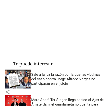
Te puede interesar
Sale a la luz la razón por la que las víctimas
del caso contra Jorge Alfredo Vargas no
participarán en el juicio
share
Marc-André Ter Stegen llega cedido al Ajax de
Ámsterdam; el guardameta no cuenta para