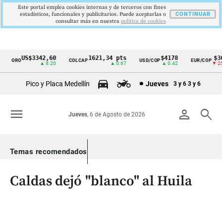
Este portal emplea cookies internas y de terceros con fines
estadísticos, funcionales y publicitarios. Puede aceptarlas o
CONTINUAR
consultar más en nuestra
politica de cookies
US$3342,60
1621,34 pts
$4178
$367
ORO
COLCAP
USD/COP
EUR/COP
Cintillo
▲ 8.20
▲ 0.67
▲ 0.42
▼ 25.0
de
Pico y Placa Medellín
Jueves
3 y 6
3 y 6
indicadores
económicos
menu
person
search
Jueves
, 6 de Agosto de 2026
Colombia
Temas recomendados
Caldas dejó "blanco" al Huila