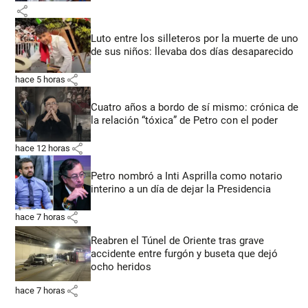
share
Luto entre los silleteros por la muerte de uno
de sus niños: llevaba dos días desaparecido
share
hace 5 horas
Cuatro años a bordo de sí mismo: crónica de
la relación “tóxica” de Petro con el poder
share
hace 12 horas
Petro nombró a Inti Asprilla como notario
interino a un día de dejar la Presidencia
share
hace 7 horas
Reabren el Túnel de Oriente tras grave
accidente entre furgón y buseta que dejó
ocho heridos
share
hace 7 horas