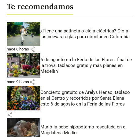
Te recomendamos
¿Tiene una patineta o cicla eléctrica? Ojo a
las nuevas reglas para circular en Colombia
share
hace 6 horas
6 de agosto en la Feria de las Flores: final de
la trova, tablados gratis y más planes en
Medellín
share
hace 9 horas
Concierto gratuito de Arelys Henao, tablado
en el Centro y recorridos por Santa Elena
este 6 de agosto en la Feria de las Flores
share
Murió la bebé hipopótamo rescatada en el
Magdalena Medio