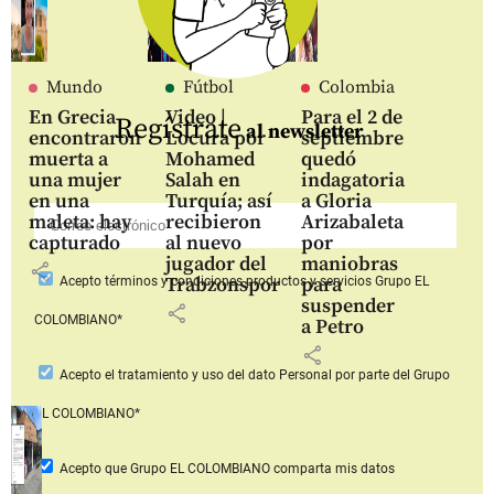
Mundo
Fútbol
Colombia
En Grecia
Video |
Para el 2 de
Regístrate
al newsletter
encontraron
Locura por
septiembre
muerta a
Mohamed
quedó
una mujer
Salah en
indagatoria
en una
Turquía; así
a Gloria
maleta: hay
recibieron
Arizabaleta
capturado
al nuevo
por
jugador del
maniobras
share
Trabzonspor
para
Acepto
términos y condiciones productos y servicios
Grupo EL
suspender
share
COLOMBIANO*
a Petro
share
Acepto
el tratamiento y uso del dato Personal
por parte del Grupo
EL COLOMBIANO*
Acepto que Grupo EL COLOMBIANO
comparta mis datos