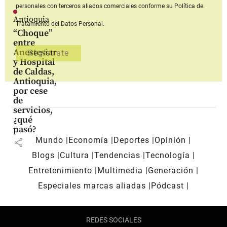
personales con terceros aliados comerciales
conforme su Política de
Antioquia
Tratamiento del Datos Personal.
“Choque”
entre
Anestesiar
y Hospital
de Caldas,
Antioquia,
por cese
de
servicios,
¿qué
pasó?
Mundo
Economía
Deportes
Opinión
share
Blogs
Cultura
Tendencias
Tecnología
Entretenimiento
Multimedia
Generación
Especiales marcas aliadas
Pódcast
REDES SOCIALES