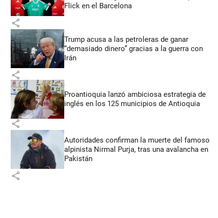
Flick en el Barcelona
share
Trump acusa a las petroleras de ganar
“demasiado dinero” gracias a la guerra con
Irán
share
Proantioquia lanzó ambiciosa estrategia de
inglés en los 125 municipios de Antioquia
share
Autoridades confirman la muerte del famoso
alpinista Nirmal Purja, tras una avalancha en
Pakistán
share