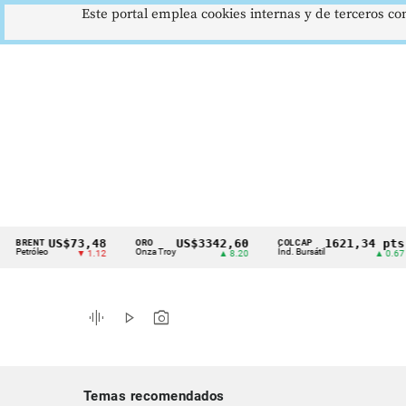
Este portal emplea cookies internas y de terceros con
US$73,48
US$3342,60
1621,34 pts
NT
ORO
COLCAP
U
Cintillo
óleo
Onza Troy
Índ. Bursátil
D
▼ 1.12
▲ 8.20
▲ 0.67
de
indicadores
graphic_eq
play_arrow
photo_camera
económicos
Colombia
Temas recomendados