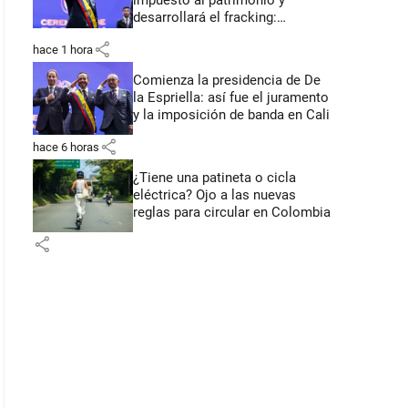
impuesto al patrimonio y
desarrollará el fracking:
primeros anuncios desde Cali
share
hace 1 hora
Comienza la presidencia de De
la Espriella: así fue el juramento
y la imposición de banda en Cali
share
hace 6 horas
¿Tiene una patineta o cicla
eléctrica? Ojo a las nuevas
reglas para circular en Colombia
share