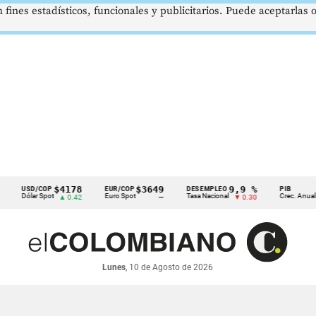
 fines estadísticos, funcionales y publicitarios. Puede aceptarlas
$4178
$3649
9,9 %
2,8 
SD/COP
EUR/COP
DESEMPLEO
PIB
ólar Spot
Euro Spot
Tasa Nacional
Crec. Anual
▲ 0.42
—
▼ 0.30
▲ 0.1
Lunes
, 10 de Agosto de 2026