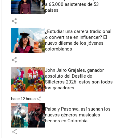
a 65.000 asistentes de 53
países
share
¿Estudiar una carrera tradicional
o convertirse en influencer? El
nuevo dilema de los jóvenes
colombianos
share
John Jairo Grajales, ganador
absoluto del Desfile de
Silleteros 2026: estos son todos
los ganadores
share
hace 12 horas
Paipa y Pasonva, así suenan los
nuevos géneros musicales
hechos en Colombia
share