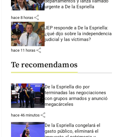
departamentos y lanza llamado
urgente a De la Espriella
share
hace 8 horas
JEP responde a De la Espriella:
¿qué dijo sobre la independencia
judicial y las víctimas?
share
hace 11 horas
Te recomendamos
De la Espriella dio por
terminadas las negociaciones
con grupos armados y anunció
megacárceles
share
hace 46 minutos
De la Espriella congelará el
gasto público, eliminará el