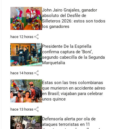
John Jairo Grajales, ganador
absoluto del Desfile de
Silleteros 2026: estos son todos
los ganadores
share
hace 12 horas
Presidente De la Espriella
confirma captura de ‘Boni’,
segundo cabecilla de la Segunda
Marquetalia
share
hace 14 horas
Estas son las tres colombianas
que murieron en accidente aéreo
en Brasil; viajaban para celebrar
unos quince
share
hace 13 horas
Defensoría alerta por ola de
ataques terroristas en 11