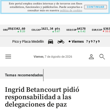
Este portal emplea cookies internas y de terceros con fines
estadísticos, funcionales y publicitarios. Puede aceptarlas o
CONTINUAR
consultar más en nuestra
politica de cookies
US$3342,60
1621,34 pts
$4178
$3639
ORO
COLCAP
USD/COP
EUR/COP
Cintillo
▲ 8.20
▲ 0.67
▲ 0.42
▼ 33.00
de
Pico y Placa Medellín
Viernes
7 y 9
7 y 9
indicadores
económicos
menu
person
search
Viernes
, 7 de Agosto de 2026
Colombia
Temas recomendados
Ingrid Betancourt pidió
responsabilidad a las
delegaciones de paz