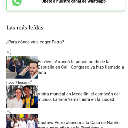
Únete a nuestro canal de Whatsapp
Las más leídas
¿Para dónde va a coger Petro?
share
En vivo | Arrancó la posesión de de la
Espriella en Cali: Congreso ya hizo llamado a
lista
share
hace 7 horas
Visita mundial en Medellín: el campeón del
mundo, Lamine Yamal, está en la ciudad
share
Gustavo Petro abandona la Casa de Nariño
tras cuatro años en la Presidencia