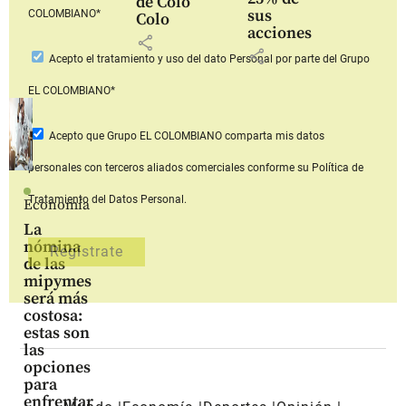
de Colo
sus
COLOMBIANO*
Colo
acciones
share
share
Acepto
el tratamiento y uso del dato Personal
por parte del Grupo
EL COLOMBIANO*
Acepto que Grupo EL COLOMBIANO
comparta mis datos
personales con terceros aliados comerciales
conforme su Política de
Tratamiento del Datos Personal.
Economía
La
nómina
de las
mipymes
será más
costosa:
estas son
las
opciones
para
enfrentar