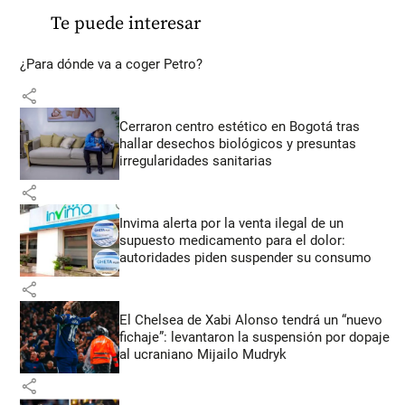
Te puede interesar
¿Para dónde va a coger Petro?
share
Cerraron centro estético en Bogotá tras
hallar desechos biológicos y presuntas
irregularidades sanitarias
share
Invima alerta por la venta ilegal de un
supuesto medicamento para el dolor:
autoridades piden suspender su consumo
share
El Chelsea de Xabi Alonso tendrá un “nuevo
fichaje”: levantaron la suspensión por dopaje
al ucraniano Mijailo Mudryk
share