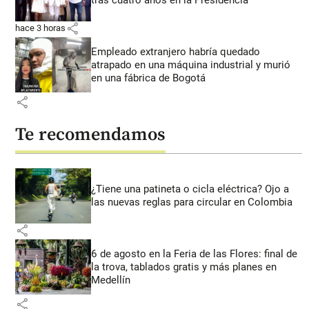
share
hace 3 horas
Empleado extranjero habría quedado
atrapado en una máquina industrial y murió
en una fábrica de Bogotá
share
Te recomendamos
¿Tiene una patineta o cicla eléctrica? Ojo a
las nuevas reglas para circular en Colombia
share
6 de agosto en la Feria de las Flores: final de
la trova, tablados gratis y más planes en
Medellín
share