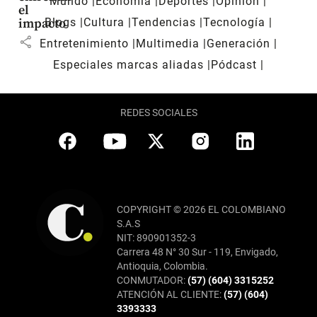
Mundo
Economía
Deportes
Opinión
el
Blogs
Cultura
Tendencias
Tecnología
impacto
share
Entretenimiento
Multimedia
Generación
Especiales marcas aliadas
Pódcast
REDES SOCIALES
COPYRIGHT © 2026 EL COLOMBIANO
S.A.S
NIT: 890901352-3
Carrera 48 N° 30 Sur - 119, Envigado,
Antioquia, Colombia.
CONMUTADOR:
(57) (604) 3315252
ATENCIÓN AL CLIENTE:
(57) (604)
3393333