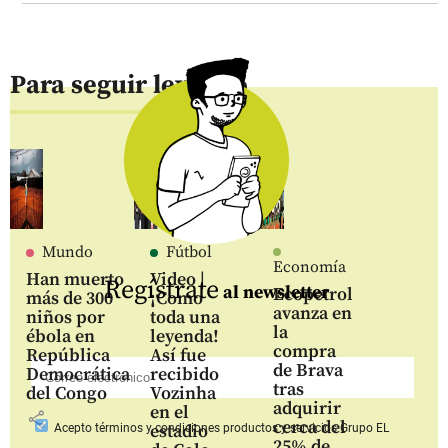
Para seguir leyendo
Mundo
Fútbol
Economía
Han muerto
Video |
Regístrate
al newsletter
Ecopetrol
más de 300
¡Como
avanza en
niños por
toda una
la
ébola en
leyenda!
compra
República
Así fue
de Brava
Democrática
recibido
tras
del Congo
Vozinha
adquirir
en el
share
cerca del
estadio
Acepto
términos y condiciones productos y servicios
Grupo EL
25% de