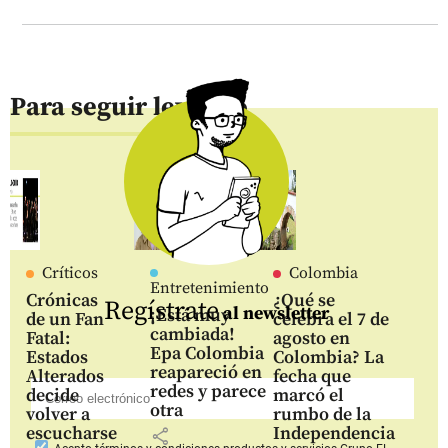
Para seguir leyendo
Críticos
Colombia
Entretenimiento
Crónicas
¿Qué se
Regístrate
al newsletter
¡Está muy
de un Fan
celebra el 7 de
cambiada!
Fatal:
agosto en
Epa Colombia
Estados
Colombia? La
reapareció en
Alterados
fecha que
redes y parece
decide
marcó el
otra
volver a
rumbo de la
escucharse
Independencia
share