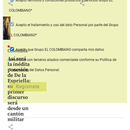
Acepto
términos y condiciones productos y servicios
Grupo EL
share
share
COLOMBIANO*
Acepto
el tratamiento y uso del dato Personal
por parte del Grupo
EL COLOMBIANO*
Acepto que Grupo EL COLOMBIANO
comparta mis datos
Colombia
Así será
personales con terceros aliados comerciales
conforme su Política de
la inédita
posesión
Tratamiento del Datos Personal.
de De la
Espriella:
su
primer
discurso
será
desde un
cantón
militar
share