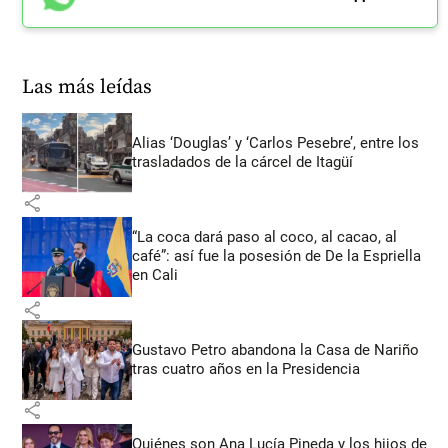
Las más leídas
Alias ‘Douglas’ y ‘Carlos Pesebre’, entre los
trasladados de la cárcel de Itagüí
share
“La coca dará paso al coco, al cacao, al
café”: así fue la posesión de De la Espriella
en Cali
share
Gustavo Petro abandona la Casa de Nariño
tras cuatro años en la Presidencia
share
Quiénes son Ana Lucía Pineda y los hijos de