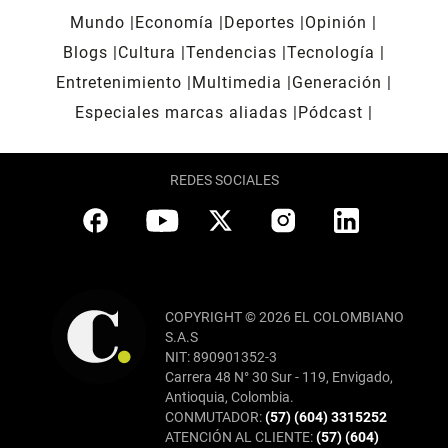
Mundo
Economía
Deportes
Opinión
Blogs
Cultura
Tendencias
Tecnología
Entretenimiento
Multimedia
Generación
Especiales marcas aliadas
Pódcast
REDES SOCIALES
COPYRIGHT © 2026 EL COLOMBIANO
S.A.S
NIT: 890901352-3
Carrera 48 N° 30 Sur - 119, Envigado,
Antioquia, Colombia.
CONMUTADOR:
(57) (604) 3315252
ATENCIÓN AL CLIENTE:
(57) (604)