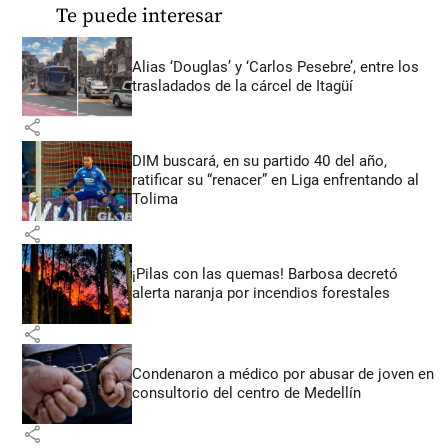
Te puede interesar
Alias ‘Douglas’ y ‘Carlos Pesebre’, entre los
trasladados de la cárcel de Itagüí
share
DIM buscará, en su partido 40 del año,
ratificar su “renacer” en Liga enfrentando al
Tolima
share
¡Pilas con las quemas! Barbosa decretó
alerta naranja por incendios forestales
share
Condenaron a médico por abusar de joven en
consultorio del centro de Medellín
share