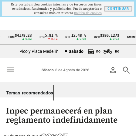
Este portal emplea cookies internas y de terceros con fines
estadísticos, funcionales y publicitarios. Puede aceptarlas o
CONTINUAR
consultar más en nuestra
politica de cookies
$4178,23
5,81 %
12,48 %
$386,1273
$
TRM
IPC
DTF
UVR
SMMLV
Cintillo
▲ 0.42
▼ 0.12
▲ 0.05
▲ 0.03
de
Pico y Placa Medellín
Sabado
no
no
indicadores
económicos
menu
person
search
Sábado
, 8 de Agosto de 2026
Colombia
Temas recomendados
Inpec permanecerá en plan
reglamento indefinidamente