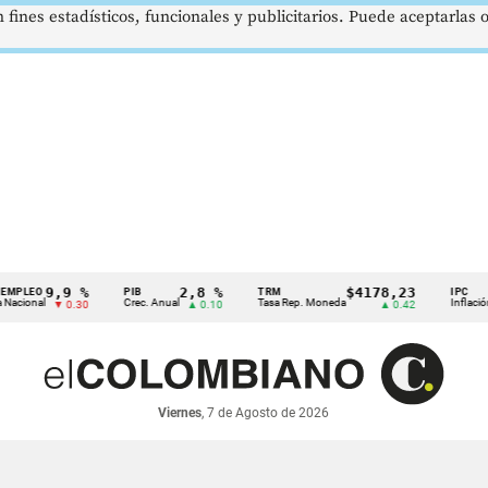
 fines estadísticos, funcionales y publicitarios. Puede aceptarlas
9,9 %
2,8 %
$4178,23
5
PIB
TRM
IPC
Crec. Anual
Tasa Rep. Moneda
Inflación anual
▼ 0.30
▲ 0.10
▲ 0.42
Viernes
, 7 de Agosto de 2026