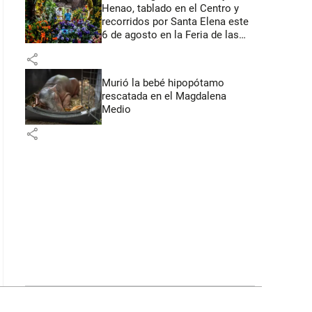
Henao, tablado en el Centro y
recorridos por Santa Elena este
6 de agosto en la Feria de las
Flores
share
Murió la bebé hipopótamo
rescatada en el Magdalena
Medio
share