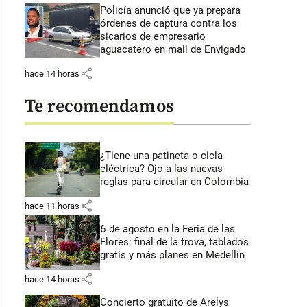
Policía anunció que ya prepara
órdenes de captura contra los
sicarios de empresario
aguacatero en mall de Envigado
share
hace 14 horas
Te recomendamos
¿Tiene una patineta o cicla
eléctrica? Ojo a las nuevas
reglas para circular en Colombia
share
hace 11 horas
6 de agosto en la Feria de las
Flores: final de la trova, tablados
gratis y más planes en Medellín
share
hace 14 horas
Concierto gratuito de Arelys