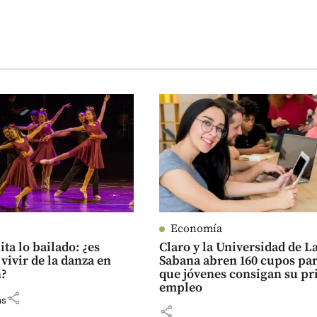
Economía
ita lo bailado: ¿es
Claro y la Universidad de L
 vivir de la danza en
Sabana abren 160 cupos pa
n?
que jóvenes consigan su p
empleo
share
as
share