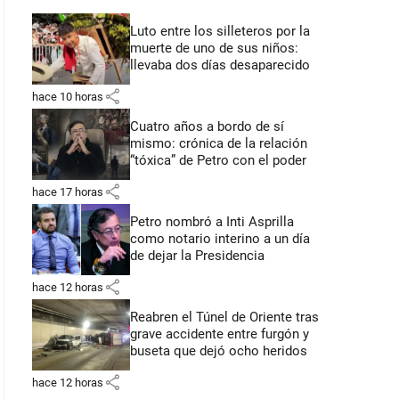
Luto entre los silleteros por la
muerte de uno de sus niños:
llevaba dos días desaparecido
share
hace 10 horas
Cuatro años a bordo de sí
mismo: crónica de la relación
“tóxica” de Petro con el poder
share
hace 17 horas
Petro nombró a Inti Asprilla
como notario interino a un día
de dejar la Presidencia
share
hace 12 horas
Reabren el Túnel de Oriente tras
grave accidente entre furgón y
buseta que dejó ocho heridos
share
hace 12 horas