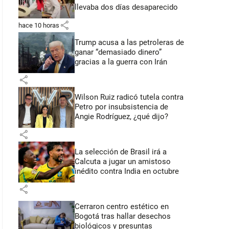
llevaba dos días desaparecido
share
hace 10 horas
Trump acusa a las petroleras de
ganar “demasiado dinero”
gracias a la guerra con Irán
share
Wilson Ruiz radicó tutela contra
Petro por insubsistencia de
Angie Rodríguez, ¿qué dijo?
share
La selección de Brasil irá a
Calcuta a jugar un amistoso
inédito contra India en octubre
share
Cerraron centro estético en
Bogotá tras hallar desechos
biológicos y presuntas