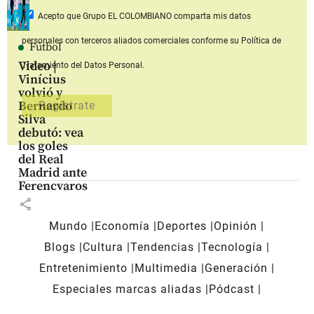
Acepto que Grupo EL COLOMBIANO
comparta mis datos
personales con terceros aliados comerciales
conforme su Política de
Fútbol
Video |
Tratamiento del Datos Personal.
Vinícius
volvió y
Bernardo
Silva
debutó: vea
los goles
del Real
Madrid ante
Ferencvaros
share
Mundo
Economía
Deportes
Opinión
Blogs
Cultura
Tendencias
Tecnología
Entretenimiento
Multimedia
Generación
Especiales marcas aliadas
Pódcast