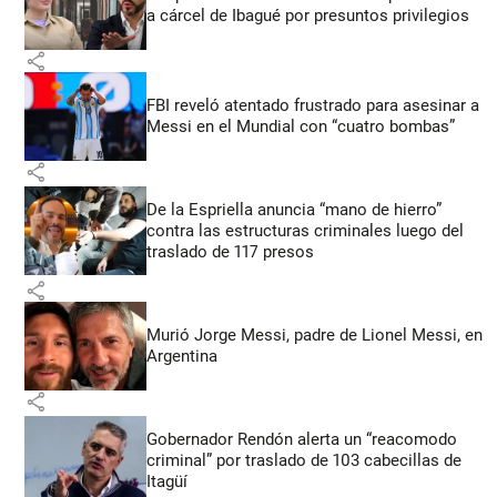
a cárcel de Ibagué por presuntos privilegios
share
FBI reveló atentado frustrado para asesinar a
Messi en el Mundial con “cuatro bombas”
share
De la Espriella anuncia “mano de hierro”
contra las estructuras criminales luego del
traslado de 117 presos
share
Murió Jorge Messi, padre de Lionel Messi, en
Argentina
share
Gobernador Rendón alerta un “reacomodo
criminal” por traslado de 103 cabecillas de
Itagüí