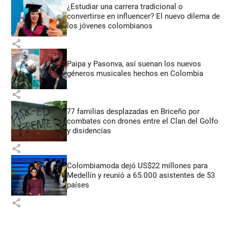
¿Estudiar una carrera tradicional o
convertirse en influencer? El nuevo dilema de
los jóvenes colombianos
share
Paipa y Pasonva, así suenan los nuevos
géneros musicales hechos en Colombia
share
77 familias desplazadas en Briceño por
combates con drones entre el Clan del Golfo
y disidencias
share
Colombiamoda dejó US$22 millones para
Medellín y reunió a 65.000 asistentes de 53
países
share