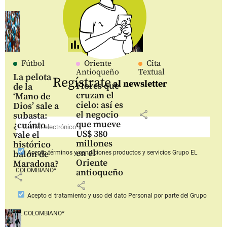
Fútbol
Oriente
Cita
Antioqueño
Textual
La pelota
Regístrate
al newsletter
Flores que
de la
cruzan el
‘Mano de
cielo: así es
Dios’ sale a
share
el negocio
subasta:
que mueve
¿cuánto
US$ 380
vale el
millones
histórico
en el
balón de
Acepto
términos y condiciones productos y servicios
Grupo EL
Oriente
Maradona?
COLOMBIANO*
antioqueño
share
share
Acepto
el tratamiento y uso del dato Personal
por parte del Grupo
EL COLOMBIANO*