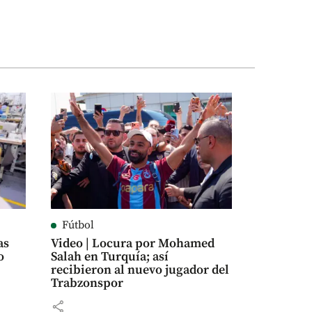
Fútbol
as
Video | Locura por Mohamed
o
Salah en Turquía; así
recibieron al nuevo jugador del
Trabzonspor
share