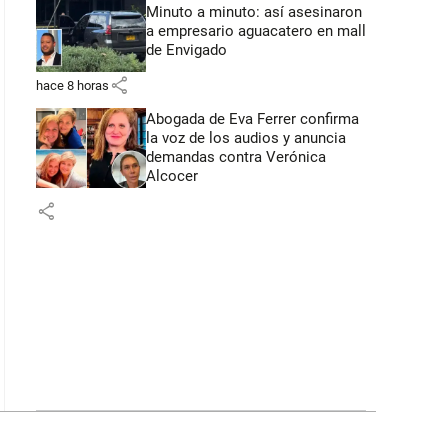
Minuto a minuto: así asesinaron
a empresario aguacatero en mall
de Envigado
share
hace 8 horas
Abogada de Eva Ferrer confirma
la voz de los audios y anuncia
demandas contra Verónica
Alcocer
share