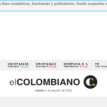
 fines estadísticos, funcionales y publicitarios. Puede aceptarlas
$4178
$3672
9,9 %
2,8 
SD/COP
EUR/COP
DESEMPLEO
PIB
ólar Spot
Euro Spot
Tasa Nacional
Crec. Anual
▲ 0.42
▼ 25.00
▼ 0.30
▲ 0.1
Jueves
, 6 de Agosto de 2026