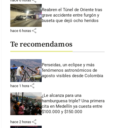
share
hace 6 horas
Reabren el Túnel de Oriente tras
grave accidente entre furgón y
buseta que dejó ocho heridos
share
hace 6 horas
Te recomendamos
Perseidas, un eclipse y más
fenómenos astronómicos de
agosto visibles desde Colombia
share
hace 1 hora
¿Le alcanza para una
hamburguesa triple? Una primera
cita en Medellín ya cuesta entre
$100.000 y $150.000
share
hace 2 horas