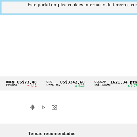
Este portal emplea cookies internas y de terceros con
US$73,48
US$3342,60
1621,34 pts
NT
ORO
COLCAP
U
Cintillo
óleo
Onza Troy
Índ. Bursátil
D
▼ 1.12
▲ 8.20
▲ 0.67
de
indicadores
graphic_eq
play_arrow
photo_camera
económicos
Colombia
Temas recomendados