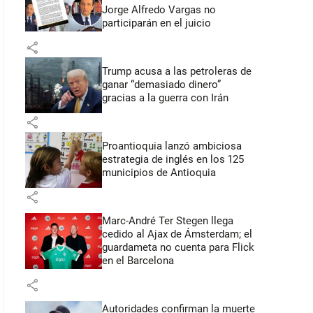
Jorge Alfredo Vargas no
participarán en el juicio
share
Trump acusa a las petroleras de
ganar “demasiado dinero”
gracias a la guerra con Irán
share
Proantioquia lanzó ambiciosa
estrategia de inglés en los 125
municipios de Antioquia
share
Marc-André Ter Stegen llega
cedido al Ajax de Ámsterdam; el
guardameta no cuenta para Flick
en el Barcelona
share
Autoridades confirman la muerte