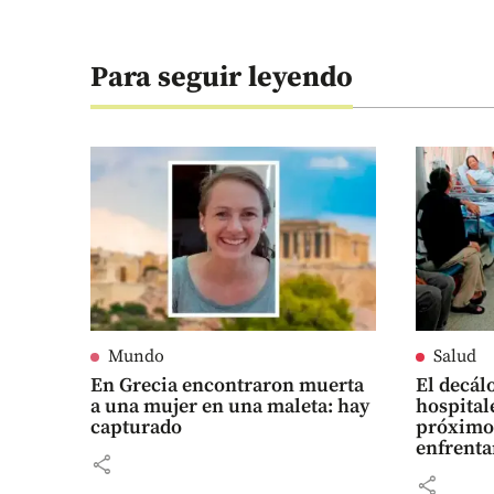
Para seguir leyendo
Mundo
Salud
En Grecia encontraron muerta
El decál
a una mujer en una maleta: hay
hospitale
capturado
próximo
enfrenta
share
share