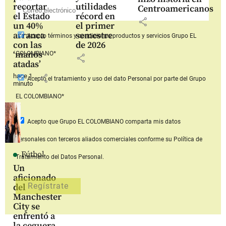
recortar
utilidades
Centroamericanos
el Estado
récord en
share
un 40%
el primer
arranca
semestre
Acepto
términos y condiciones productos y servicios
Grupo EL
con las
de 2026
‘manos
COLOMBIANO*
share
atadas’
hace 1
share
Acepto
el tratamiento y uso del dato Personal
por parte del Grupo
minuto
EL COLOMBIANO*
Acepto que Grupo EL COLOMBIANO
comparta mis datos
personales con terceros aliados comerciales
conforme su Política de
Fútbol
Tratamiento del Datos Personal.
Un
aficionado
del
Manchester
City se
enfrentó a
la ceguera