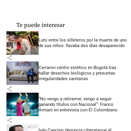
Te puede interesar
Luto entre los silleteros por la muerte de uno
de sus niños: llevaba dos días desaparecido
share
Cerraron centro estético en Bogotá tras
hallar desechos biológicos y presuntas
irregularidades sanitarias
share
“No vengo a retirarme, vengo a seguir
ganando títulos con Nacional”: Franco
Armani en entrevista con El Colombiano
share
Iván Cancino denuncia ciberataque al