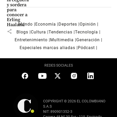
y sordera
para
conocer a
Erling
Mundo
Economía
Deportes
Opinión
Haaland
share
Blogs
Cultura
Tendencias
Tecnología
Entretenimiento
Multimedia
Generación
Especiales marcas aliadas
Pódcast
REDES SOCIALES
COPYRIGHT © 2026 EL COLOMBIANO
S.A.S
NIT: 890901352-3
Carrera 48 N° 30 Sur - 119, Envigado,