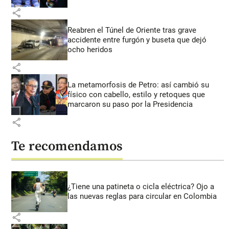
share
Reabren el Túnel de Oriente tras grave
accidente entre furgón y buseta que dejó
ocho heridos
share
La metamorfosis de Petro: así cambió su
físico con cabello, estilo y retoques que
marcaron su paso por la Presidencia
share
Te recomendamos
¿Tiene una patineta o cicla eléctrica? Ojo a
las nuevas reglas para circular en Colombia
share