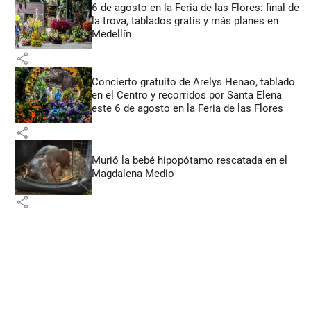
6 de agosto en la Feria de las Flores: final de
la trova, tablados gratis y más planes en
Medellín
share
Concierto gratuito de Arelys Henao, tablado
en el Centro y recorridos por Santa Elena
este 6 de agosto en la Feria de las Flores
share
Murió la bebé hipopótamo rescatada en el
Magdalena Medio
share