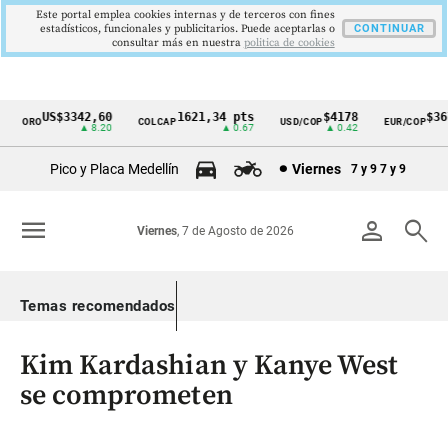
Este portal emplea cookies internas y de terceros con fines
estadísticos, funcionales y publicitarios. Puede aceptarlas o
CONTINUAR
consultar más en nuestra
politica de cookies
US$3342,60
1621,34 pts
$4178
$3672
ORO
COLCAP
USD/COP
EUR/COP
Cintillo
▲ 8.20
▲ 0.67
▲ 0.42
—
de
Pico y Placa Medellín
Viernes
7 y 9
7 y 9
indicadores
económicos
menu
person
search
Viernes
, 7 de Agosto de 2026
Colombia
Temas recomendados
Kim Kardashian y Kanye West
se comprometen