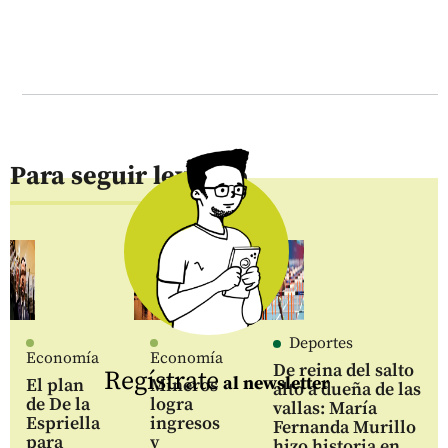
Para seguir leyendo
Deportes
Economía
Economía
De reina del salto
Regístrate
al newsletter
El plan
Mineros
alto a dueña de las
de De la
logra
vallas: María
Espriella
ingresos
Fernanda Murillo
para
y
hizo historia en