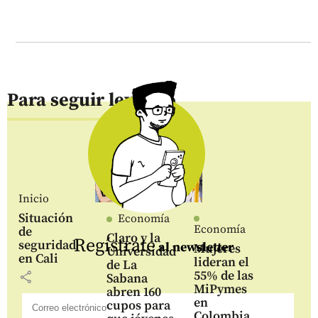
Para seguir leyendo
Inicio
Situación
Economía
Economía
de
Claro y la
Regístrate
seguridad
al newsletter
Mujeres
Universidad
en Cali
lideran el
de La
55% de las
share
Sabana
MiPymes
abren 160
en
cupos para
Colombia,