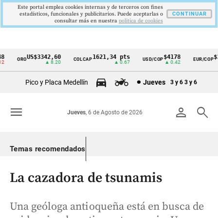
Este portal emplea cookies internas y de terceros con fines
estadísticos, funcionales y publicitarios. Puede aceptarlas o
CONTINUAR
consultar más en nuestra
politica de cookies
US$3342,60
1621,34 pts
$4178
$36
ORO
COLCAP
USD/COP
EUR/COP
Cintillo
▲ 8.20
▲ 0.67
▲ 0.42
de
Pico y Placa Medellín
Jueves
3 y 6
3 y 6
indicadores
económicos
menu
person
search
Jueves
, 6 de Agosto de 2026
Colombia
Temas recomendados
La cazadora de tsunamis
Una geóloga antioqueña está en busca de