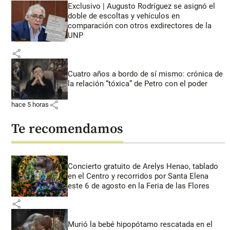
Exclusivo | Augusto Rodríguez se asignó el
doble de escoltas y vehículos en
comparación con otros exdirectores de la
UNP
share
Cuatro años a bordo de sí mismo: crónica de
la relación “tóxica” de Petro con el poder
share
hace 5 horas
Te recomendamos
Concierto gratuito de Arelys Henao, tablado
en el Centro y recorridos por Santa Elena
este 6 de agosto en la Feria de las Flores
share
Murió la bebé hipopótamo rescatada en el