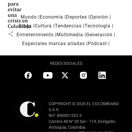
para
evitar
una
Mundo
Economía
Deportes
Opinión
crisis en
Blogs
Cultura
Tendencias
Tecnología
Colombia
share
Entretenimiento
Multimedia
Generación
Especiales marcas aliadas
Pódcast
REDES SOCIALES
COPYRIGHT © 2026 EL COLOMBIANO
S.A.S
NIT: 890901352-3
Carrera 48 N° 30 Sur - 119, Envigado,
Antioquia, Colombia.