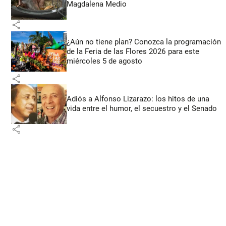
Magdalena Medio
share
¿Aún no tiene plan? Conozca la programación
de la Feria de las Flores 2026 para este
miércoles 5 de agosto
share
Adiós a Alfonso Lizarazo: los hitos de una
vida entre el humor, el secuestro y el Senado
share