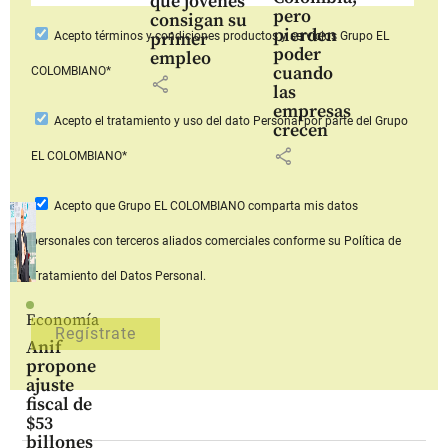
que jóvenes
pero
consigan su
pierden
primer
Acepto
términos y condiciones productos y servicios
Grupo EL
poder
empleo
cuando
COLOMBIANO*
share
las
empresas
Acepto
el tratamiento y uso del dato Personal
por parte del Grupo
crecen
share
EL COLOMBIANO*
Acepto que Grupo EL COLOMBIANO
comparta mis datos
personales con terceros aliados comerciales
conforme su Política de
Tratamiento del Datos Personal.
Economía
Anif
propone
ajuste
fiscal de
$53
billones