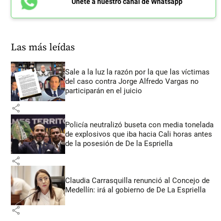
Únete a nuestro canal de Whatsapp
Las más leídas
Sale a la luz la razón por la que las víctimas
del caso contra Jorge Alfredo Vargas no
participarán en el juicio
share
Policía neutralizó buseta con media tonelada
de explosivos que iba hacia Cali horas antes
de la posesión de De la Espriella
share
Claudia Carrasquilla renunció al Concejo de
Medellín: irá al gobierno de De La Espriella
share