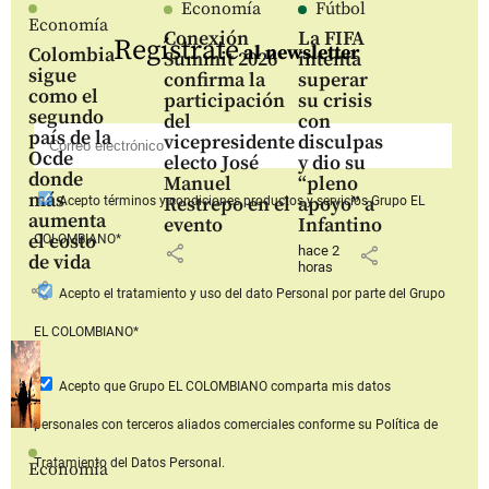
Economía
Fútbol
Economía
Conexión
La FIFA
Regístrate
al newsletter
Colombia
Summit 2026
intenta
sigue
confirma la
superar
como el
participación
su crisis
segundo
del
con
país de la
vicepresidente
disculpas
Ocde
electo José
y dio su
donde
Manuel
“pleno
más
Restrepo en el
apoyo” a
Acepto
términos y condiciones productos y servicios
Grupo EL
aumenta
evento
Infantino
el costo
COLOMBIANO*
share
hace 2
share
de vida
horas
share
Acepto
el tratamiento y uso del dato Personal
por parte del Grupo
EL COLOMBIANO*
Acepto que Grupo EL COLOMBIANO
comparta mis datos
personales con terceros aliados comerciales
conforme su Política de
Tratamiento del Datos Personal.
Economía