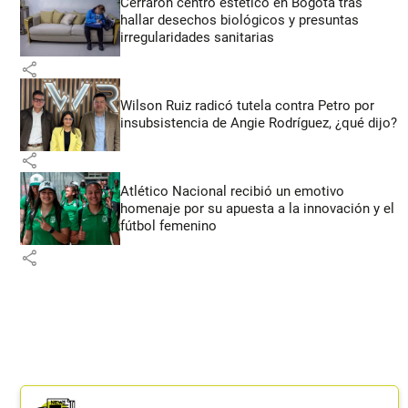
Cerraron centro estético en Bogotá tras
hallar desechos biológicos y presuntas
irregularidades sanitarias
share
Wilson Ruiz radicó tutela contra Petro por
insubsistencia de Angie Rodríguez, ¿qué dijo?
share
Atlético Nacional recibió un emotivo
homenaje por su apuesta a la innovación y el
fútbol femenino
share