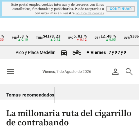
Este portal emplea cookies internas y de terceros con fines
estadísticos, funcionales y publicitarios. Puede aceptarlas o
CONTINUAR
consultar más en nuestra
politica de cookies
2,8 %
$4178,23
5,81 %
12,48 %
$386,12
PIB
TRM
IPC
DTF
UVR
Cintillo
▲ 0.10
▲ 0.42
▼ 0.12
▲ 0.05
▲ 0
de
Pico y Placa Medellín
Viernes
7 y 9
7 y 9
indicadores
económicos
menu
person
search
Viernes
, 7 de Agosto de 2026
Colombia
Temas recomendados
La millonaria ruta del cigarrillo
de contrabando