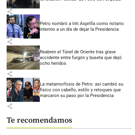
share
Petro nombró a Inti Asprilla como notario
interino a un día de dejar la Presidencia
share
Reabren el Túnel de Oriente tras grave
accidente entre furgón y buseta que dejó
ocho heridos
share
La metamorfosis de Petro: así cambió su
físico con cabello, estilo y retoques que
marcaron su paso por la Presidencia
share
Te recomendamos