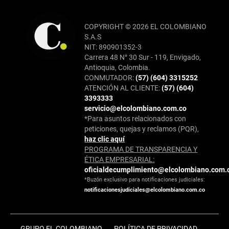
COPYRIGHT © 2026 EL COLOMBIANO
S.A.S
NIT: 890901352-3
Carrera 48 N° 30 Sur - 119, Envigado,
Antioquia, Colombia.
CONMUTADOR:
(57) (604) 3315252
ATENCIÓN AL CLIENTE:
(57) (604)
3393333
servicio@elcolombiano.com.co
*Para asuntos relacionados con
peticiones, quejas y reclamos (PQR),
haz clic aquí
PROGRAMA DE TRANSPARENCIA Y
ÉTICA EMPRESARIAL:
oficialdecumplimiento@elcolombiano.com.
*Buzón exclusivo para notificaciones judiciales:
notificacionesjudiciales@elcolombiano.com.co
GRUPO EL COLOMBIANO
POLÍTICA DE PRIVACIDAD